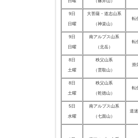
日曜
（篠井山）
9日
大菩薩・道志山系
転
日曜
（神楽山）
9日
南アルプス山系
転
日曜
（北岳）
8日
秩父山系
滑
土曜
（雲取山）
8日
秩父山系
転
土曜
（乾徳山）
5日
南アルプス山系
道
水曜
（七面山）