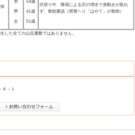
男
54歳
沢登り中、降雨による沢の増水で身動きが取れ
天候
ず、救助要請（県警ヘリ「はやて」が救助）
男
41歳
女
51歳
発生した全ての山岳遭難ではありません。
１－６－１