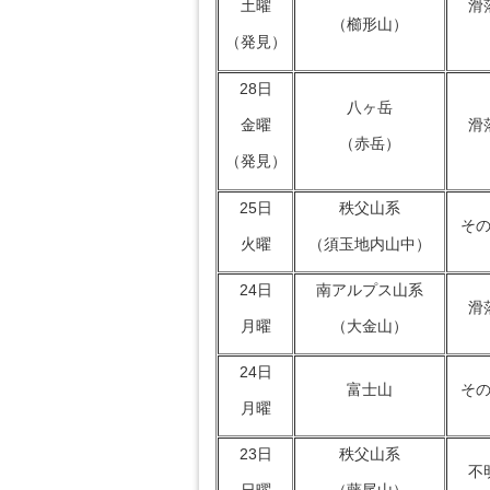
滑
土曜
（櫛形山）
（発見）
28日
八ヶ岳
滑
金曜
（赤岳）
（発見）
25日
秩父山系
そ
火曜
（須玉地内山中）
24日
南アルプス山系
滑
月曜
（大金山）
24日
富士山
そ
月曜
23日
秩父山系
不
日曜
（藤尾山）