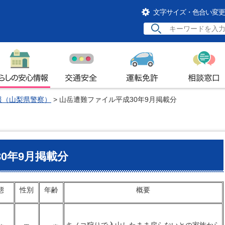
文字サイズ・色合い変更
らしの安心情報
交通安全
運転免許
相談窓口
報（山梨県警察）
> 山岳遭難ファイル平成30年9月掲載分
0年9月掲載分
態
性別
年齢
概要
キノコ狩りで入山したまま戻らないとの家族から