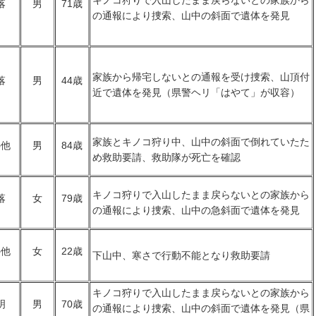
落
男
71歳
の通報により捜索、山中の斜面で遺体を発見
家族から帰宅しないとの通報を受け捜索、山頂付
落
男
44歳
近で遺体を発見（県警ヘリ「はやて」が収容）
家族とキノコ狩り中、山中の斜面で倒れていたた
の他
男
84歳
め救助要請、救助隊が死亡を確認
キノコ狩りで入山したまま戻らないとの家族から
落
女
79歳
の通報により捜索、山中の急斜面で遺体を発見
の他
女
22歳
下山中、寒さで行動不能となり救助要請
キノコ狩りで入山したまま戻らないとの家族から
明
男
70歳
の通報により捜索、山中の斜面で遺体を発見（県