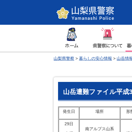
山梨県警察
ホーム
県警察について
暮
山梨県警察
>
暮らしの安心情報
>
山岳情
山岳遭難ファイル平成3
発生日
場所
形
29日
南アルプス山系