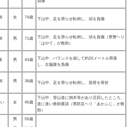
負傷
倒
女
74歳
下山中、足を滑らせ転倒し、頭を負傷
下山中、足を滑らせ転倒し、頭を負傷（県警ヘリ
倒
男
71歳
「はやて」が救助）
下山中、バランスを崩して約20メートル滑落
落
男
43歳
し、左脇腹を負傷
倒
男
38歳
下山中、足を滑らせ転倒し、肋骨を骨折
下山中、登山道に倒木等があり迂回したところ、
迷い
女
45歳
道に迷い救助要請（県防災ヘリ「あかふじ」が救
助）
男
55歳