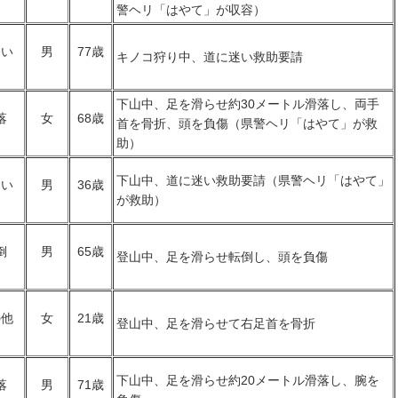
警ヘリ「はやて」が収容）
迷い
男
77歳
キノコ狩り中、道に迷い救助要請
下山中、足を滑らせ約30メートル滑落し、両手
落
女
68歳
首を骨折、頭を負傷（県警ヘリ「はやて」が救
助）
下山中、道に迷い救助要請（県警ヘリ「はやて」
迷い
男
36歳
が救助）
倒
男
65歳
登山中、足を滑らせ転倒し、頭を負傷
の他
女
21歳
登山中、足を滑らせて右足首を骨折
下山中、足を滑らせ約20メートル滑落し、腕を
落
男
71歳