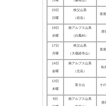
23日
秩父山系
道
日曜
（岩岳）
19日
南アルプス山系
滑
水曜
（白鳳峠）
17日
秩父山系
道
月曜
（大蔵経寺山）
14日
南アルプス山系
転
金曜
（北岳）
13日
富士山
そ
木曜
9日
南アルプス山系
滑