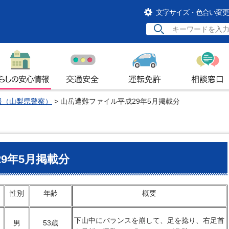
文字サイズ・色合い変更
らしの安心情報
交通安全
運転免許
相談窓口
報（山梨県警察）
> 山岳遭難ファイル平成29年5月掲載分
9年5月掲載分
性別
年齢
概要
下山中にバランスを崩して、足を捻り、右足首
男
53歳