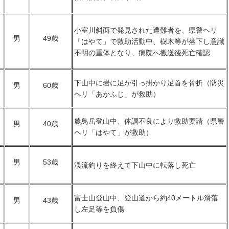
小室川斜面で発見された遭難者を、県警ヘリ
男
49歳
「はやて」で救助活動中、樹木等が落下し意識
不明の重体となり、病院へ搬送後死亡確認
下山中に岩に足が引っ掛かり足首を骨折（防災
男
60歳
ヘリ「あかふじ」が救助）
農鳥岳登山中、体調不良により救助要請（県警
男
40歳
ヘリ「はやて」が救助）
男
53歳
渓流釣りを終えて下山中に転落し死亡
富士山登山中、登山道から約40メートル滑落
男
43歳
し左足等を負傷