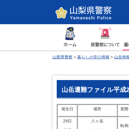
山梨県警察
ホーム
県警察について
暮
山梨県警察
>
暮らしの安心情報
>
山岳情
山岳遭難ファイル平成2
発生日
場所
形態
29日
八ヶ岳
転倒