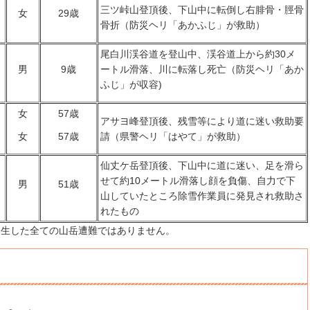
三ツ峠山登頂後、下山中に転倒し右腓骨・脛骨
女
29歳
骨折（防災ヘリ「あかふじ」が救助）
尾白川渓谷道を登山中、渓谷道上から約30メ
男
9歳
ートル滑落、川に転落し死亡（防災ヘリ「あか
ふじ」が収容)
女
57歳
アサヨ峰登頂後、残雪等により道に迷い救助要
請（県警ヘリ「はやて」が救助）
女
57歳
仙丈ケ岳登頂後、下山中に道に迷い、足を滑ら
せて約10メートル滑落し顔を負傷、自力で下
男
51歳
山していたところ除雪作業員に発見され救助さ
れたもの
発生した全ての山岳遭難ではありません。