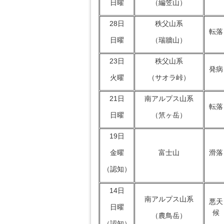
日曜
（編笠山）
28日
秩父山系
転落
日曜
（瑞牆山）
23日
秩父山系
発病
火曜
（サオラ峠）
21日
南アルプス山系
転落
日曜
（笊ヶ岳）
19日
富士山
滑落
金曜
（認知）
14日
南アルプス山系
悪天
日曜
候
（農鳥岳）
（認知）