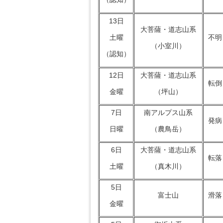
13日
大菩薩・道志山系
不明
土曜
（小室川）
（認知）
12日
大菩薩・道志山系
転倒
金曜
（坪山）
7日
南アルプス山系
発病
日曜
（農鳥岳）
6日
大菩薩・道志山系
転落
土曜
（真木川）
5日
富士山
滑落
金曜