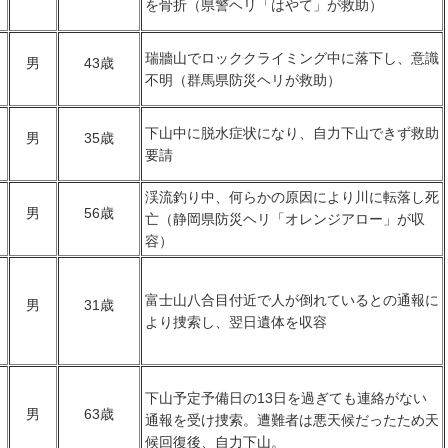
を骨折（県警ヘリ「はやて」が救助）
瑞牆山でロッククライミング中に落下し、意識
男
43歳
不明（群馬県防災ヘリが救助）
下山中に脱水症状になり、自力下山できず救助
男
35歳
要請
渓流釣り中、何らかの原因により川に転落し死
男
56歳
亡（静岡県防災ヘリ「オレンジアロー」が収
容）
富士山八合目付近で人が倒れているとの通報に
男
31歳
より捜索し、翌日遺体を収容
下山予定予備日の13日を過ぎても連絡がない
男
63歳
通報を受け捜索。遭難者は悪天候だったため天
候回復後、自力下山。