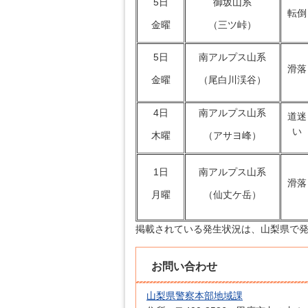
5日
御坂山系
転倒
金曜
（三ツ峠）
5日
南アルプス山系
滑落
金曜
（尾白川渓谷）
4日
南アルプス山系
道迷
い
木曜
（アサヨ峰）
1日
南アルプス山系
滑落
月曜
（仙丈ケ岳）
掲載されている発生状況は、山梨県で
お問い合わせ
山梨県警察本部地域課