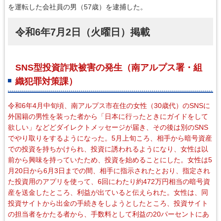
を運転した会社員の男（57歳）を逮捕した。
令和6年7月2日（火曜日）掲載
SNS型投資詐欺被害の発生（南アルプス署・組
織犯罪対策課）
令和6年4月中旬頃、南アルプス市在住の女性（30歳代）のSNSに
外国籍の男性を装った者から「日本に行ったときにガイドをして
欲しい」などどダイレクトメッセージが届き、その後は別のSNS
でやり取りをするようになった。5月上旬ころ、相手から暗号資産
での投資を持ちかけられ、投資に誘われるようになり、女性は以
前から興味を持っていたため、投資を始めることにした。女性は5
月20日から6月3日までの間、相手に指示されたとおり、指定され
た投資用のアプリを使って、6回にわたり約472万円相当の暗号資
産を送金したところ、利益が出ていると伝えられた。女性は、同
投資サイトから出金の手続きをしようとしたところ、投資サイト
の担当者をかたる者から、手数料として利益の20パーセントにあ