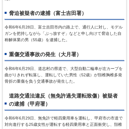
脅迫被疑者の逮捕（富士吉田署）
令和6年6月28日、富士吉田市内の路上で、通行人に対し、モデル
ガンを把持しながら「ぶっ放すぞ」などと申し向けて脅迫した自
称解体業の男（55歳）を逮捕した。
重傷交通事故の発生（大月署）
令和6年6月29日、道志村の県道で、大型自動二輪車が左カーブを
曲がりきれず転落し、運転していた男性（52歳）が頚椎胸椎多発
骨折の重傷を負う交通事故が発生した。
道路交通法違反（無免許過失運転致傷）被疑者
の逮捕（甲府署）
令和6年6月29日、無免許で軽四乗用車を運転し、甲府市の市道で
対向進行する25歳女性が運転する軽四乗用車と正面衝突し、頚椎