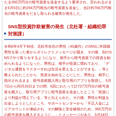
たる300万円分の暗号資産を送金するよう要求され、言われるがま
ま6月5日に約294万円相当の暗号資産を送金し、合計約766万円相
当の暗号資産をだまし取られる被害が発生した。
SNS型投資詐欺被害の発生（北杜署・組織犯罪
対策課）
令和6年4月下旬頃、北杜市在住の男性（40歳代）のSNSに外国籍
男性を装った者からダイレクトメッセージが届き、その後、別のS
NSでやり取りをするようになり、相手から暗号資産での投資を勧
められるようになった。男性は、相手が投資に慣れており、「デ
ジタル通貨をマスターすれば生活を変えることができる。」等と
教えられたことから、投資を始めることにした。男性は、相手に
指示されるまま、暗号資産購入用と取引用のアプリを取得し、5月
7日から同月20日までの間、6回にわたって計727万円分の暗号資
産を購入し、取引用アプリに暗号資産を送金したところ「投資に
より利益が増えている」等と伝えられた。その後、男性が利益を
出金しようとしたところ、サポートセンターから「不正入金によ
りアカウントが凍結され、その解除と安全確保のため、385万円分
の暗号資産を購入するように。」とメッセージがあり、5月24日、