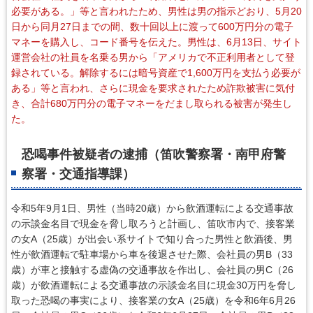
必要がある。」等と言われたため、男性は男の指示どおり、5月20
日から同月27日までの間、数十回以上に渡って600万円分の電子
マネーを購入し、コード番号を伝えた。男性は、6月13日、サイト
運営会社の社員を名乗る男から「アメリカで不正利用者として登
録されている。解除するには暗号資産で1,600万円を支払う必要が
ある」等と言われ、さらに現金を要求されたため詐欺被害に気付
き、合計680万円分の電子マネーをだまし取られる被害が発生し
た。
恐喝事件被疑者の逮捕（笛吹警察署・南甲府警
察署・交通指導課）
令和5年9月1日、男性（当時20歳）から飲酒運転による交通事故
の示談金名目で現金を脅し取ろうと計画し、笛吹市内で、接客業
の女A（25歳）が出会い系サイトで知り合った男性と飲酒後、男
性が飲酒運転で駐車場から車を後退させた際、会社員の男B（33
歳）が車と接触する虚偽の交通事故を作出し、会社員の男C（26
歳）が飲酒運転による交通事故の示談金名目に現金30万円を脅し
取った恐喝の事実により、接客業の女A（25歳）を令和6年6月26