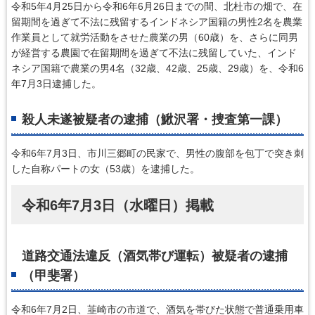
令和5年4月25日から令和6年6月26日までの間、北杜市の畑で、在
留期間を過ぎて不法に残留するインドネシア国籍の男性2名を農業
作業員として就労活動をさせた農業の男（60歳）を、さらに同男
が経営する農園で在留期間を過ぎて不法に残留していた、インド
ネシア国籍で農業の男4名（32歳、42歳、25歳、29歳）を、令和6
年7月3日逮捕した。
殺人未遂被疑者の逮捕（鰍沢署・捜査第一課）
令和6年7月3日、市川三郷町の民家で、男性の腹部を包丁で突き刺
した自称パートの女（53歳）を逮捕した。
令和6年7月3日（水曜日）掲載
道路交通法違反（酒気帯び運転）被疑者の逮捕
（甲斐署）
令和6年7月2日、韮崎市の市道で、酒気を帯びた状態で普通乗用車