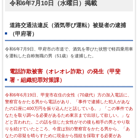
令和6年7月10日（水曜日）掲載
道路交通法違反（酒気帯び運転）被疑者の逮捕
（甲府署）
令和6年7月9日、甲府市の市道で、酒気を帯びた状態で軽四乗用車
を運転した自称無職の男（51歳）を逮捕した。
電話詐欺被害（オレオレ詐欺）の発生（甲斐
署・組織犯罪対策課）
令和6年6月19日、甲斐市在住の女性（70歳代）方の加入電話に、
警察官をかたる男から電話があり、「事件で逮捕した犯人があな
たの口座に400万円を振り込んだと話している。」「この事件であ
なたを取り調べる必要があるため東京まで出頭して欲しい。」な
どと言われた。この話を信じた女性がその後も相手の男とやり取
りを続けていたところ、今度は別の警察官をかたる男から、「あ
なたの容疑を晴らすために現金から指紋を採取する必要があ