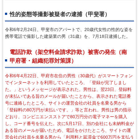
性的姿態等撮影被疑者の逮捕（甲斐署）
令和6年2月24日、甲斐市のアパートで、20歳代女性の性的な姿を
携帯電話で撮影した建築業の男（31歳）を、7月18日逮捕した。
電話詐欺（架空料金請求詐欺）被害の発生（南
甲府署・組織犯罪対策課）
令和6年4月22日、甲府市在住の男性（30歳代）がスマートフォン
でインターネットを利用していたところ、「登録が完了しまし
た。」というメッセージが表示された。男性は、翌23日、登録料
が未払いである旨のメールが届いたことから、表示された電話番
号に連絡したところ、サイトの運営会社の社員を名乗る男から
「登録料の80万円が未払いです。」等と言われ、男性は男の指示
どおり、コンビニエンスストアで80万円分の電子マネーを購入
し、コード番号を伝えた。次に5月17日、別の会社にも未納料金が
ある旨のメールが届いたため、電話をかけたところ、サイトの運
営会社の社員を名乗る男から「利用料と延滞金で600万円を支払う