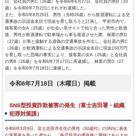
日、会社員の男C（26歳）を令和6年6月27日、会社員の男B（33
歳）を令和6年7月2日にそれぞれ逮捕した。
また、令和5年8月25日、男性（当時26歳）から飲酒運転による交
通事故の示談金名目で現金を脅し取ろうと計画し、甲府市内で、
接客業の女A（25歳）が出会い系サイトで知り合った男性と飲酒
後、男性が飲酒運転で駐車場から車を後退させた際、林業の男D
（27歳）が車と接触する虚偽の交通事故を作出し、会社員の男C
（26歳）が飲酒運転による交通事故の示談金名目に現金150万円
を脅し取った恐喝の事実により、接客業の女A（25歳）と会社員
の男B（26歳）を令和6年7月17日に再逮捕し、林業の男D（27
歳）を令和6年7月18日に逮捕した。
令和6年7月18日（木曜日）掲載
SNS型投資詐欺被害の発生（富士吉田署・組織
犯罪対策課）
令和6年3月9日、富士吉田市在住の男性（50歳代）のSNSに著名
な実業家を装った者から、「株式投資や優良株に興味はありませ