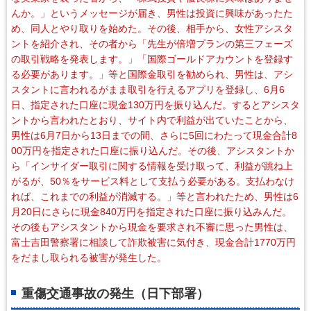
んか。」というメッセージが届き、男性は投資に興味があったた
め、同人とやり取りを始めた。その後、相手から、女性アシスタ
ントを紹介され、その者から「先生が倍増プランの第三フェーズ
の取引戦略を発表します。」「国際ゴールドアカウントを登録す
る必要があります。」等と国際金取引を勧められ、男性は、アシ
スタントに言われるがまま取引を行えるアプリを登録し、6月6
日、指定された口座に現金130万円を振り込んだ。するとアシスタ
ントから言われたとおり、サイト内で利益が出ていたことから、
男性は6月7日から13日までの間、さらに5回にわたって現金合計8
00万円を指定された口座に振り込んだ。その後、アシスタントか
ら「インサイダー取引に関する情報を受け取って、利益が跳ね上
がるが、50％をサービス料として支払う必要がある。支払わなけ
れば、これまでの利益が消滅する。」等と言われたため、男性は6
月20日にさらに現金840万円を指定された口座に振り込みんだ。
その後もアシスタントから現金を要求され不審に思った男性は、
富士吉田警察署に相談して詐欺被害に気付き、現金合計1770万円
をだまし取られる被害が発生した。
重傷交通事故の発生（日下部署）