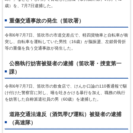
歳）を、7月7日逮捕した。
重傷交通事故の発生（笛吹署）
令和6年7月7日、笛吹市の市道交差点で、軽四貨物車と自転車が衝
突し、自転車を運転していた男性（16歳）が脳振盪、左鎖骨骨折
等の重傷を負う交通事故が発生した。
公務執行妨害被疑者の逮捕（笛吹署・捜査第一
課）
令和6年7月7日、笛吹市の飲食店で、けんか口論の110番通報で駆
け付けた警察官に対し、唾を吐きかける暴行を加え、職務の執行
を妨害した自称派遣社員の男（60歳）を逮捕した。
道路交通法違反（酒気帯び運転）被疑者の逮捕
（高速隊）