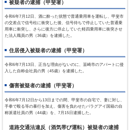
被疑者の逮捕（甲斐署）
令和6年7月12日、酒に酔った状態で普通乗用車を運転し、甲斐市
の交差点で信号柱に衝突した後、信号待ちで停止していた普通乗
用車に衝突し、さらに後方に停止していた軽四乗用車に衝突させ
た法人職員の男（36歳）を逮捕した。
住居侵入被疑者の逮捕（甲斐署）
令和6年7月13日、正当な理由がないのに、韮崎市のアパートに侵
入した自称会社員の男（45歳）を逮捕した。
傷害被疑者の逮捕（甲斐署）
令和6年7月12日から13日までの間、甲斐市の自宅で、妻に対し、
手拳で殴る等の暴行を加え、傷害を負わせたパラグアイ国籍の自
称派遣社員の男（44歳）を、7月15日逮捕した。
道路交通法違反（酒気帯び運転）被疑者の逮捕