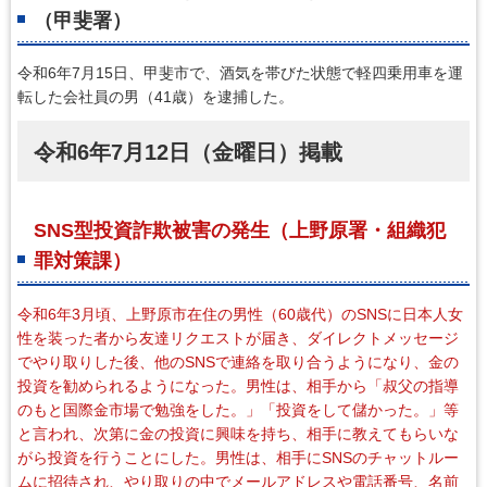
（甲斐署）
令和6年7月15日、甲斐市で、酒気を帯びた状態で軽四乗用車を運
転した会社員の男（41歳）を逮捕した。
令和6年7月12日（金曜日）掲載
SNS型投資詐欺被害の発生（上野原署・組織犯
罪対策課）
令和6年3月頃、上野原市在住の男性（60歳代）のSNSに日本人女
性を装った者から友達リクエストが届き、ダイレクトメッセージ
でやり取りした後、他のSNSで連絡を取り合うようになり、金の
投資を勧められるようになった。男性は、相手から「叔父の指導
のもと国際金市場で勉強をした。」「投資をして儲かった。」等
と言われ、次第に金の投資に興味を持ち、相手に教えてもらいな
がら投資を行うことにした。男性は、相手にSNSのチャットルー
ムに招待され、やり取りの中でメールアドレスや電話番号、名前