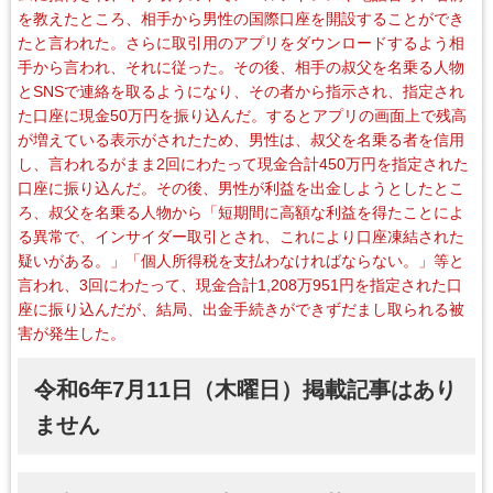
を教えたところ、相手から男性の国際口座を開設することができ
たと言われた。さらに取引用のアプリをダウンロードするよう相
手から言われ、それに従った。その後、相手の叔父を名乗る人物
とSNSで連絡を取るようになり、その者から指示され、指定され
た口座に現金50万円を振り込んだ。するとアプリの画面上で残高
が増えている表示がされたため、男性は、叔父を名乗る者を信用
し、言われるがまま2回にわたって現金合計450万円を指定された
口座に振り込んだ。その後、男性が利益を出金しようとしたとこ
ろ、叔父を名乗る人物から「短期間に高額な利益を得たことによ
る異常で、インサイダー取引とされ、これにより口座凍結された
疑いがある。」「個人所得税を支払わなければならない。」等と
言われ、3回にわたって、現金合計1,208万951円を指定された口
座に振り込んだが、結局、出金手続きができずだまし取られる被
害が発生した。
令和6年7月11日（木曜日）掲載記事はあり
ません