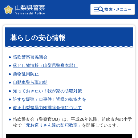
検索・共通メニュー
山梨県警察
暮らしの安心情報
笛吹警察署協議会
落とし物情報（山梨県警察本部）
薬物乱用防止
自動車警ら班の朝
知っておきたい！我が家の防犯対策
許すな爆弾テロ事件！皆様の御協力を
改正山梨県暴力団排除条例について
笛吹警友会（警察官OB）は、平成26年以降、笛吹市内の小学
校で
「元お巡りさん達の防犯教室」
を開催しています。