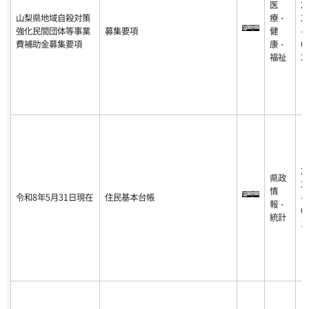
医
2
山梨県地域自殺対策
療・
2
強化民間団体等事業
募集要項
健
-0
費補助金募集要項
康・
6-
福祉
2
2
県政
2
情
令和8年5月31日現在
住民基本台帳
-0
報・
6-
統計
1