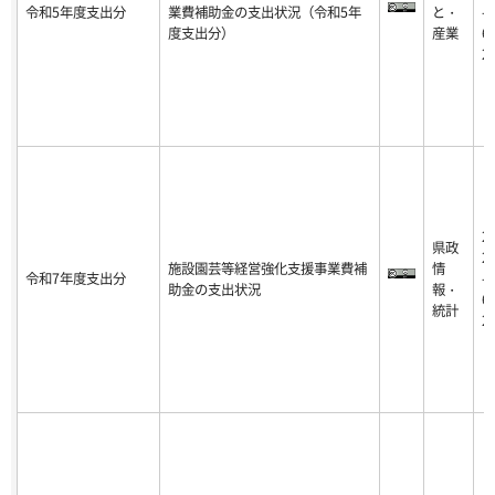
令和5年度支出分
業費補助金の支出状況（令和5年
と・
-0
度支出分）
産業
6-
2
2
県政
2
施設園芸等経営強化支援事業費補
情
令和7年度支出分
-0
助金の支出状況
報・
6-
統計
2