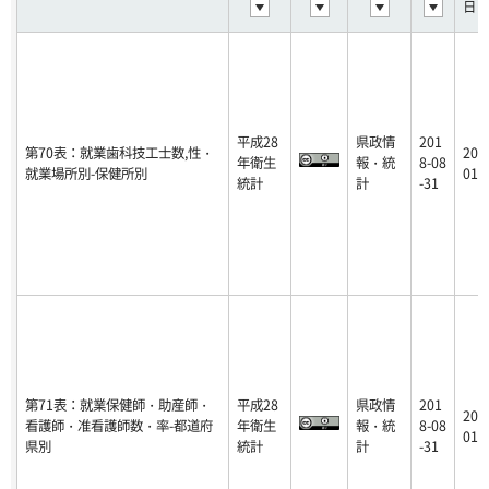
日
平成28
県政情
201
第70表：就業歯科技工士数,性・
201
年衛生
報・統
8-08
就業場所別-保健所別
01-
統計
計
-31
第71表：就業保健師・助産師・
平成28
県政情
201
201
看護師・准看護師数・率-都道府
年衛生
報・統
8-08
01-
県別
統計
計
-31