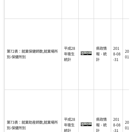
平成28
県政情
201
第72表：就業保健師数,就業場所
201
年衛生
報・統
8-08
別-保健所別
01-
統計
計
-31
平成28
県政情
201
第73表：就業助産師数,就業場所
201
年衛生
報・統
8-08
別-保健所別
01-
統計
計
-31