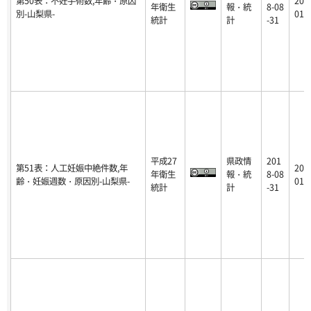
第50表：不妊手術数,年齢・原因
201
年衛生
報・統
8-08
別-山梨県-
01-
統計
計
-31
平成27
県政情
201
第51表：人工妊娠中絶件数,年
201
年衛生
報・統
8-08
齢・妊娠週数・原因別-山梨県-
01-
統計
計
-31