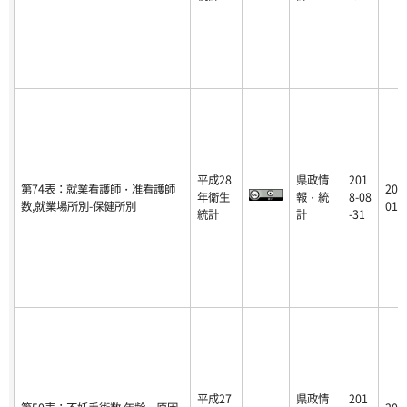
平成28
県政情
201
第74表：就業看護師・准看護師
201
年衛生
報・統
8-08
数,就業場所別-保健所別
01-
統計
計
-31
平成27
県政情
201