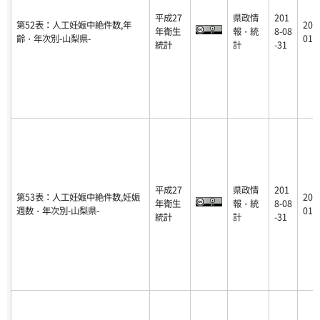
平成27
県政情
201
第52表：人工妊娠中絶件数,年
201
年衛生
報・統
8-08
齢・年次別-山梨県-
01-
統計
計
-31
平成27
県政情
201
第53表：人工妊娠中絶件数,妊娠
201
年衛生
報・統
8-08
週数・年次別-山梨県-
01-
統計
計
-31