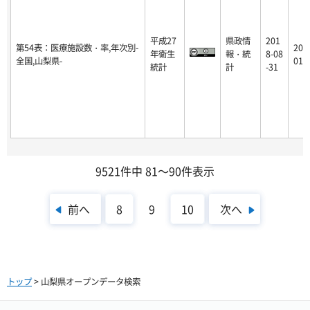
平成27
県政情
201
第54表：医療施設数・率,年次別-
201
年衛生
報・統
8-08
全国,山梨県-
01-
統計
計
-31
9521件中 81～90件表示
前へ
次へ
8
9
10
トップ
> 山梨県オープンデータ検索