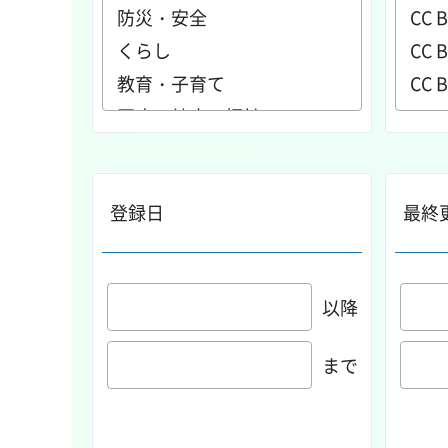
登録日
最終
以降
まで