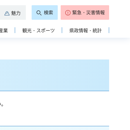
検索
緊急・災害情報
魅力
産業
観光・スポーツ
県政情報・統計
い。