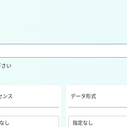
下さい
センス
データ形式