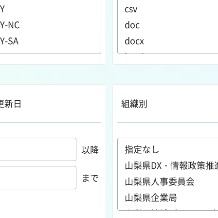
更新日
組織別
以降
まで