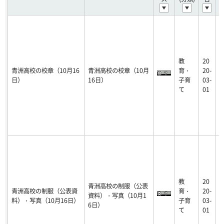
教
20
2
青洲高校の校章（10月16
青洲高校の校章（10月
育・
20-
0
日）
16日）
子育
03-
-
て
01
教
20
青洲高校の制服（公表
2
青洲高校の制服（公表資
育・
20-
資料）・写真（10月1
0
料）・写真（10月16日）
子育
03-
6日）
-
て
01