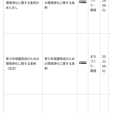
づく
18-
環境浄化に関する条例の
の環境浄化に関する条
5
り・
08-
あらまし
例
-
環境
31
まち
20
青少年保護育成のための
青少年保護育成のため
2
づく
22-
環境浄化に関する条例
の環境浄化に関する条
5
り・
04-
（全文）
例
-
環境
01