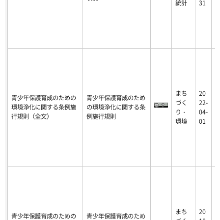
統計
31
まち
20
青少年保護育成のための
青少年保護育成のため
2
づく
22-
環境浄化に関する条例施
の環境浄化に関する条
5
り・
04-
行規則（全文）
例施行規則
-
環境
01
まち
20
青少年保護育成のための
青少年保護育成のため
2