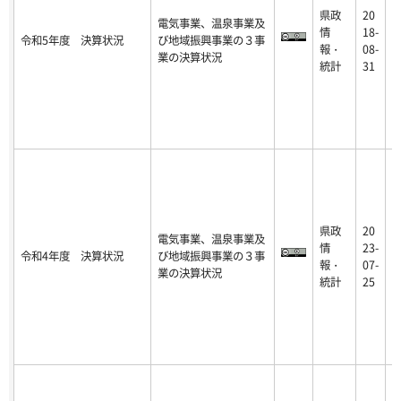
県政
20
電気事業、温泉事業及
2
情
18-
令和5年度 決算状況
び地域振興事業の３事
4
報・
08-
業の決算状況
-
統計
31
県政
20
電気事業、温泉事業及
2
情
23-
令和4年度 決算状況
び地域振興事業の３事
3
報・
07-
業の決算状況
-
統計
25