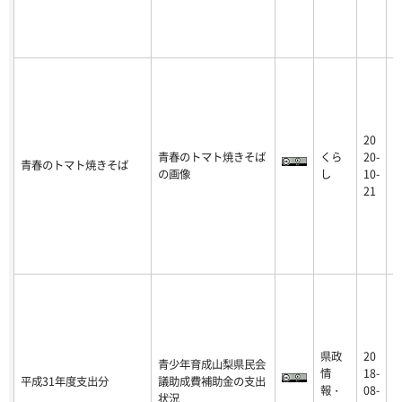
20
2
青春のトマト焼きそば
くら
20-
青春のトマト焼きそば
0
の画像
し
10-
-
21
県政
20
青少年育成山梨県民会
2
情
18-
平成31年度支出分
議助成費補助金の支出
5
報・
08-
状況
-