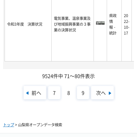
県政
20
電気事業、温泉事業及
2
情
22-
令和3年度 決算状況
び地域振興事業の３事
2
報・
10-
業の決算状況
-
統計
17
9524件中 71～80件表示
前へ
次へ
7
8
9
トップ
> 山梨県オープンデータ検索