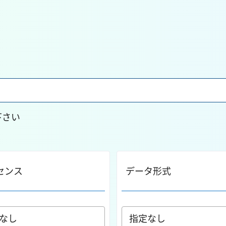
下さい
センス
データ形式