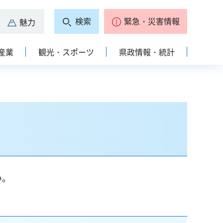
検索
緊急・災害情報
魅力
産業
観光・スポーツ
県政情報・統計
い。