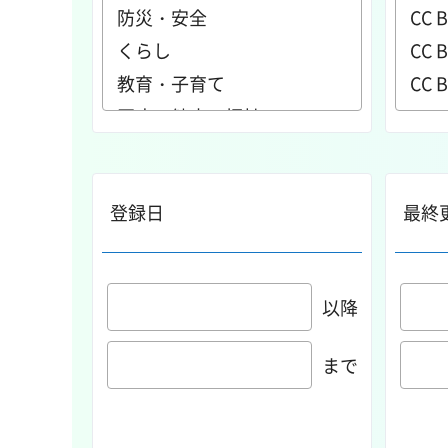
登録日
最終
以降
まで