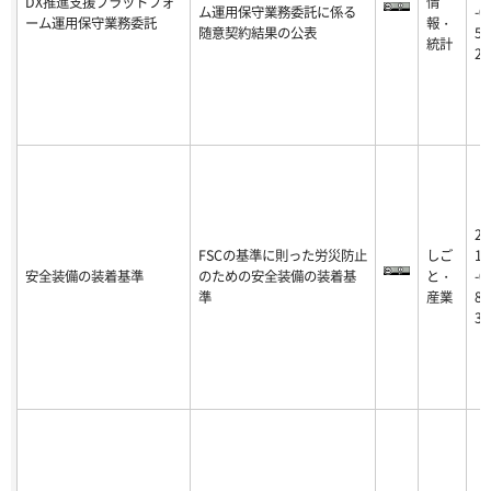
DX推進支援プラットフォ
情
ム運用保守業務委託に係る
-0
ーム運用保守業務委託
報・
随意契約結果の公表
5-
統計
22
20
FSCの基準に則った労災防止
しご
16
安全装備の装着基準
のための安全装備の装着基
と・
-0
準
産業
8-
31