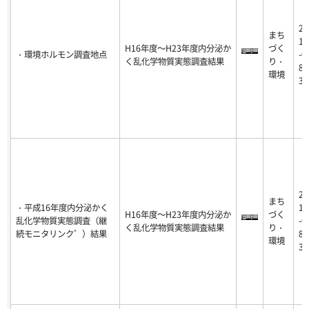
20
まち
18
H16年度～H23年度内分泌か
づく
・環境ホルモン調査地点
-0
く乱化学物質実態調査結果
り・
8-
環境
31
20
まち
・平成16年度内分泌かく
18
H16年度～H23年度内分泌か
づく
乱化学物質実態調査（継
-0
く乱化学物質実態調査結果
り・
続モニタリンク゛）結果
8-
環境
31