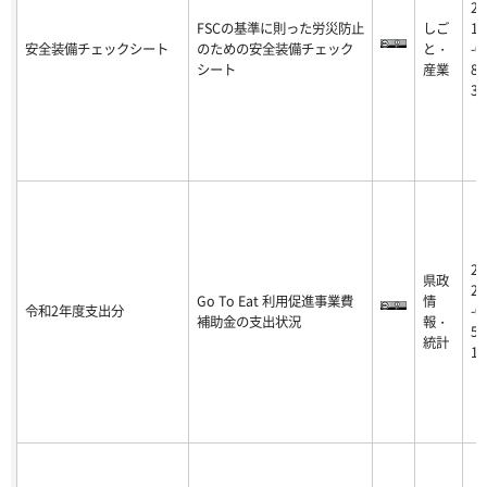
20
FSCの基準に則った労災防止
しご
16
安全装備チェックシート
のための安全装備チェック
と・
-0
シート
産業
8-
31
20
県政
20
Go To Eat 利用促進事業費
情
令和2年度支出分
-0
補助金の支出状況
報・
5-
統計
13