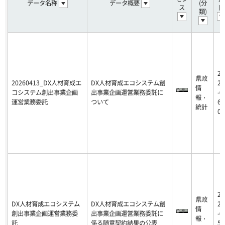
データ名称
データ概要
(分
ス
日
類)
20
県政
20260413_DX人材育成エ
DX人材育成エコシステム創
26
情
コシステム創出事業企画
出事業企画運営業務委託に
-0
報・
運営業務委託
ついて
6-
統計
01
20
県政
DX人材育成エコシステム
DX人材育成エコシステム創
25
情
創出事業企画運営業務委
出事業企画運営業務委託に
-0
報・
託
係る随意契約結果の公表
5-