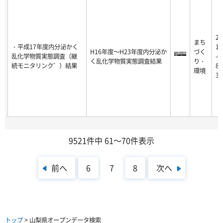
20
まち
・平成17年度内分泌かく
18
H16年度～H23年度内分泌か
づく
乱化学物質実態調査（継
-0
く乱化学物質実態調査結果
り・
続モニタリンク゛）結果
8-
環境
31
9521件中 61～70件表示
前へ
次へ
6
7
8
トップ
> 山梨県オープンデータ検索