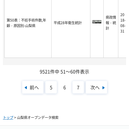
20
県政情
第50表：不妊手術件数,年
18-
平成28年衛生統計
報・統
齢・原因別-山梨県
08-
計
31
9521件中 51～60件表示
前へ
次へ
5
6
7
トップ
> 山梨県オープンデータ検索