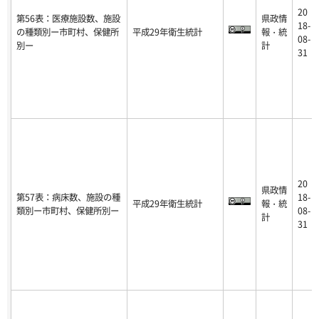
20
第56表：医療施設数、施設
県政情
18-
の種類別ー市町村、保健所
平成29年衛生統計
報・統
08-
別ー
計
31
20
県政情
第57表：病床数、施設の種
18-
平成29年衛生統計
報・統
類別ー市町村、保健所別ー
08-
計
31