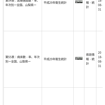
第54表：医療施設数・率、
18-
平成29年衛生統計
報・統
年次別ー全国、山梨県ー
08-
計
31
20
県政情
第55表：病床数・率、年次
18-
平成29年衛生統計
報・統
別ー全国、山梨県ー
08-
計
31