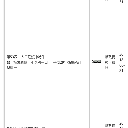
31
20
第53表：人工妊娠中絶件
県政情
18-
数、妊娠週数・年次別ー山
平成29年衛生統計
報・統
08-
梨県ー
計
31
20
県政情