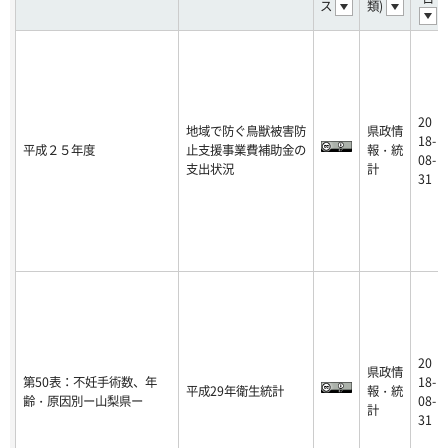
ス
類)
20
地域で防ぐ鳥獣被害防
県政情
18-
平成２５年度
止支援事業費補助金の
報・統
08-
支出状況
計
31
20
県政情
第50表：不妊手術数、年
18-
平成29年衛生統計
報・統
齢・原因別ー山梨県ー
08-
計
31