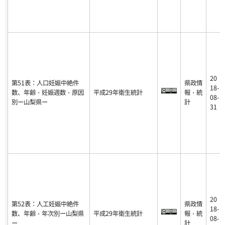
20
第51表：人口妊娠中絶件
県政情
18-
数、年齢・妊娠週数・原因
平成29年衛生統計
報・統
08-
別ー山梨県ー
計
31
20
第52表：人工妊娠中絶件
県政情
18-
数、年齢・年次別ー山梨県
平成29年衛生統計
報・統
08-
ー
計