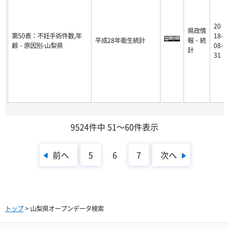
20
県政情
第50表：不妊手術件数,年
18-
平成28年衛生統計
報・統
齢・原因別-山梨県
08-
計
31
9524件中 51～60件表示
前へ
次へ
5
6
7
トップ
> 山梨県オープンデータ検索