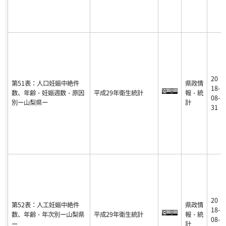
20
第51表：人口妊娠中絶件
県政情
18-
数、年齢・妊娠週数・原因
平成29年衛生統計
報・統
08-
別ー山梨県ー
計
31
20
第52表：人工妊娠中絶件
県政情
18-
数、年齢・年次別ー山梨県
平成29年衛生統計
報・統
08-
ー
計