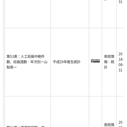
31
20
第53表：人工妊娠中絶件
県政情
18-
数、妊娠週数・年次別ー山
平成29年衛生統計
報・統
08-
梨県ー
計
31
20
県政情