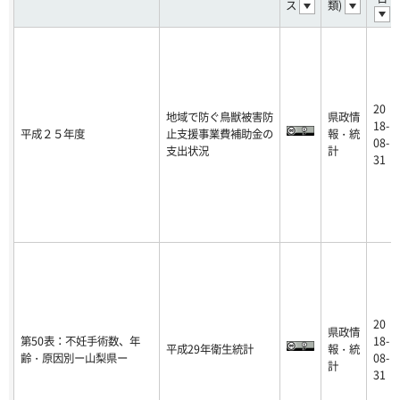
ス
類)
20
地域で防ぐ鳥獣被害防
県政情
18-
平成２５年度
止支援事業費補助金の
報・統
08-
支出状況
計
31
20
県政情
第50表：不妊手術数、年
18-
平成29年衛生統計
報・統
齢・原因別ー山梨県ー
08-
計
31