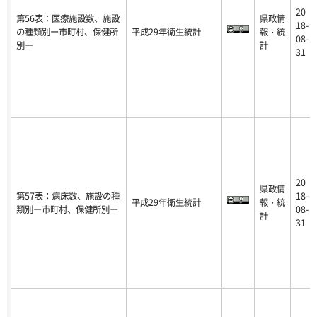
20
第56表：医療施設数、施設
県政情
18-
の種類別ー市町村、保健所
平成29年衛生統計
報・統
08-
別ー
計
31
20
県政情
第57表：病床数、施設の種
18-
平成29年衛生統計
報・統
類別ー市町村、保健所別ー
08-
計
31