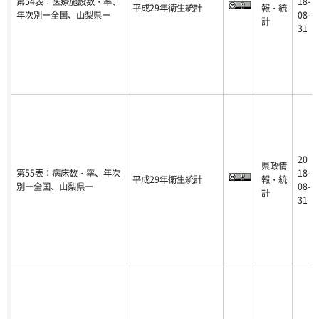
第54表：医療施設数・率、
18-
平成29年衛生統計
報・統
年次別ー全国、山梨県ー
08-
計
31
20
県政情
第55表：病床数・率、年次
18-
平成29年衛生統計
報・統
別ー全国、山梨県ー
08-
計
31