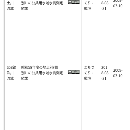
2009-
士川
別）の公共用水域水質測定
くり・
8-08
p
03-10
流域
結果
環境
-31
S58笛
昭和58年度の地点別(個
まちづ
201
2009-
吹川
別）の公共用水域水質測定
くり・
8-08
p
03-10
流域
結果
環境
-31