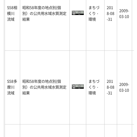
S58相
昭和58年度の地点別(個
まちづ
201
2009-
模川
別）の公共用水域水質測定
くり・
8-08
p
03-10
流域
結果
環境
-31
S58多
昭和58年度の地点別(個
まちづ
201
2009-
摩川
別）の公共用水域水質測定
くり・
8-08
p
03-10
流域
結果
環境
-31