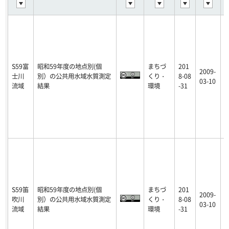
S59富
昭和59年度の地点別(個
まちづ
201
2009-
士川
別）の公共用水域水質測定
くり・
8-08
p
03-10
流域
結果
環境
-31
S59笛
昭和59年度の地点別(個
まちづ
201
2009-
吹川
別）の公共用水域水質測定
くり・
8-08
p
03-10
流域
結果
環境
-31