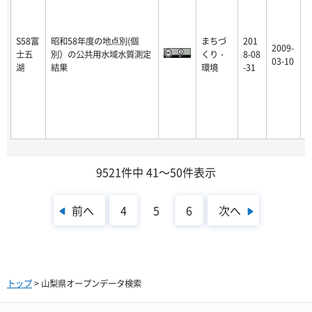
S58富
昭和58年度の地点別(個
まちづ
201
2009-
士五
別）の公共用水域水質測定
くり・
8-08
p
03-10
湖
結果
環境
-31
9521件中 41～50件表示
前へ
次へ
4
5
6
トップ
> 山梨県オープンデータ検索