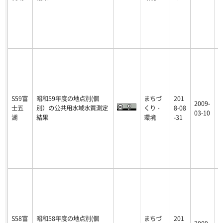
S59富
昭和59年度の地点別(個
まちづ
201
2009-
士五
別）の公共用水域水質測定
くり・
8-08
p
03-10
湖
結果
環境
-31
S58富
昭和58年度の地点別(個
まちづ
201