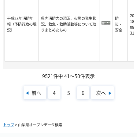
20
平成28年消防年
県内消防力の現況、火災の発生状
防
18-
報（予防行政の現
況、救急・救助活動等について取
災・
08-
況）
りまとめたもの
安全
31
9521件中 41～50件表示
前へ
次へ
4
5
6
トップ
> 山梨県オープンデータ検索