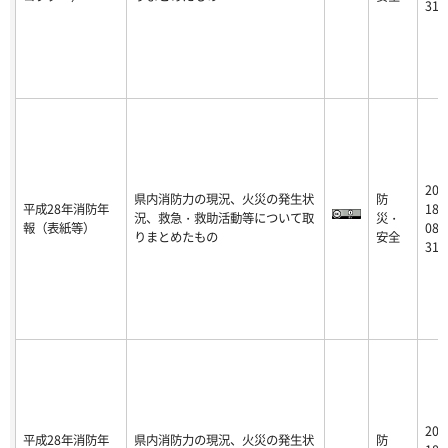
31
20
県内消防力の現況、火災の発生状
防
平成28年消防年
18-
況、救急・救助活動等について取
災・
報（表紙等）
08-
りまとめたもの
安全
31
20
平成28年消防年
県内消防力の現況、火災の発生状
防