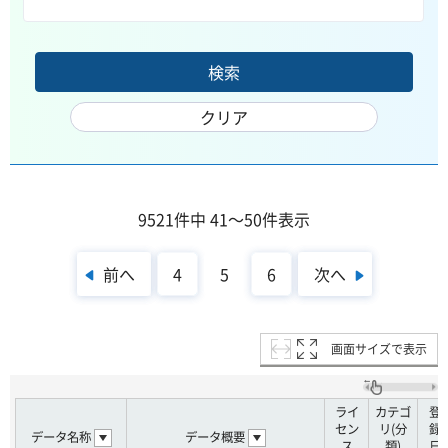
9521件中 41～50件表示
前へ
次へ
4
5
6
画面サイズで表示
ライ
カテゴ
登
セン
リ(分
録
データ名称
データ概要
ス
類)
日