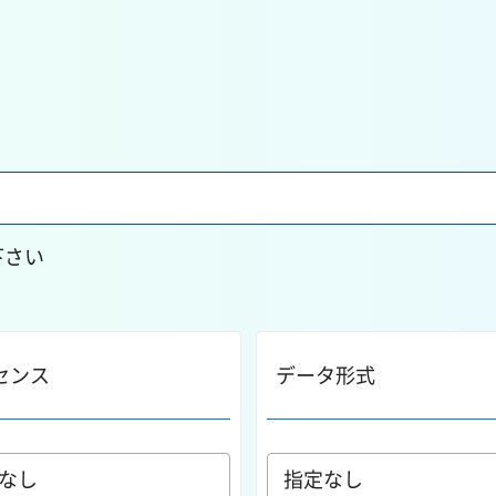
下さい
センス
データ形式