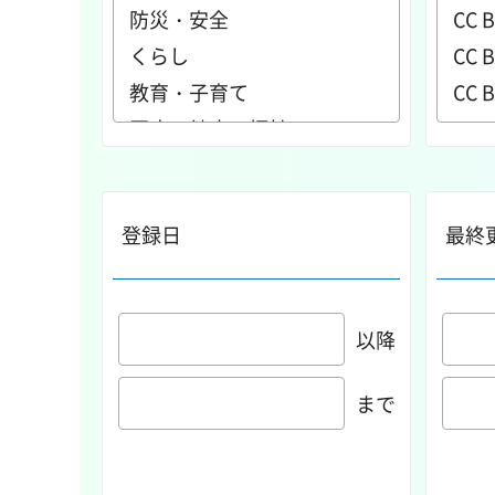
登録日
最終
以降
まで