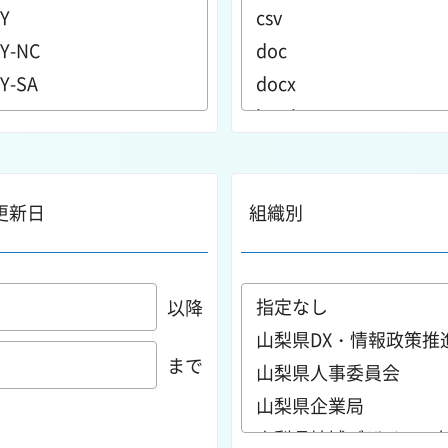
更新日
組織別
以降
まで