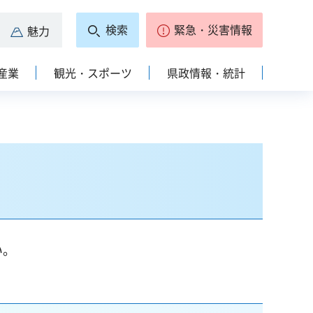
検索
緊急・災害情報
魅力
産業
観光・スポーツ
県政情報・統計
い。