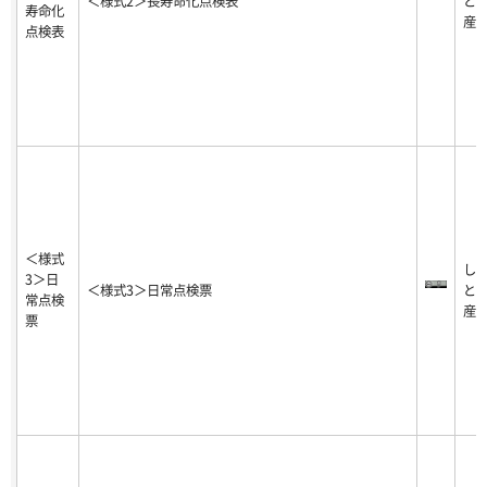
＜様式2＞長寿命化点検表
と
寿命化
産
点検表
＜様式
し
3＞日
＜様式3＞日常点検票
と
常点検
産
票