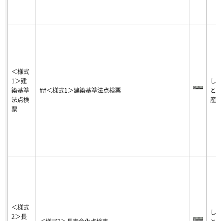
＜様式
1＞建
し
築基準
##＜様式1＞建築基準法点検票
と
法点検
産
票
＜様式
し
2＞長