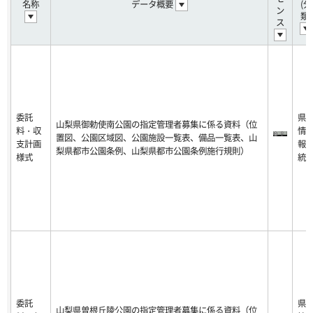
名称
データ概要
(分
ン
類)
ス
委託
県
山梨県御勅使南公園の指定管理者募集に係る資料（位
料・収
情
置図、公園区域図、公園施設一覧表、備品一覧表、山
支計画
報
梨県都市公園条例、山梨県都市公園条例施行規則）
様式
統
委託
県
山梨県曽根丘陵公園の指定管理者募集に係る資料（位