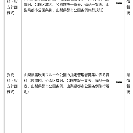
料・収
情
置図、公園区域図、公園施設一覧表、備品一覧表、山
支計画
報
梨県都市公園条例、山梨県都市公園条例施行規則）
様式
統
委託
山梨県笛吹川フルーツ公園の指定管理者募集に係る資
県
料・収
料（位置図、公園区域図、公園施設一覧表、備品一覧
情
支計画
表、山梨県都市公園条例、山梨県都市公園条例施行規
報
様式
則）
統