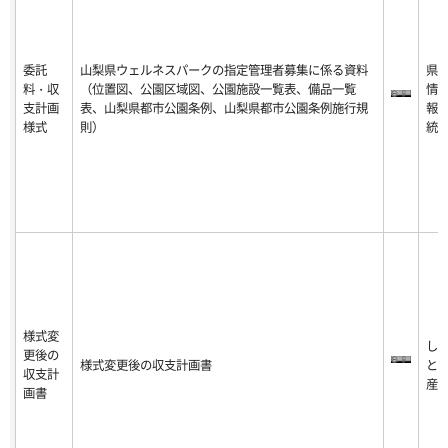
委託
山梨県ウェルネスパークの指定管理者募集に係る資料
県
料・収
（位置図、公園区域図、公園施設一覧表、備品一覧
情
支計画
表、山梨県都市公園条例、山梨県都市公園条例施行規
報
様式
則）
統
様式変
し
更後の
様式変更後の収支計画書
と
収支計
産
画書