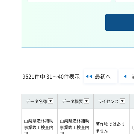
最初へ
9521件中 31～40件表示
データ名称
データ概要
ライセンス
山梨県造林補助
山梨県造林補助
著作物ではあり
事業竣工検査内
事業竣工検査内
ません
規
規