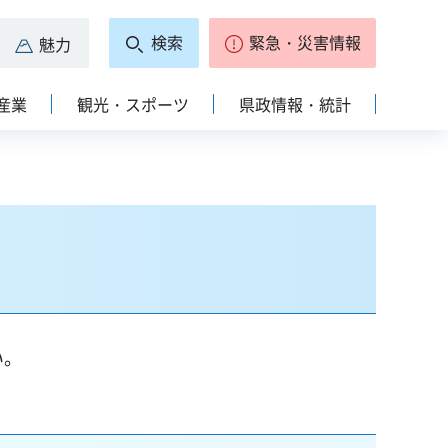
検索
緊急・災害情報
魅力
産業
観光・スポーツ
県政情報・統計
い。