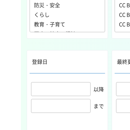
登録日
最終
以降
まで