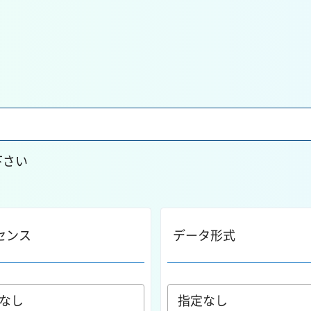
下さい
センス
データ形式