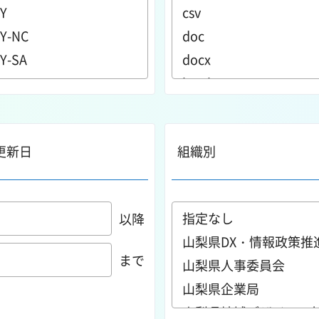
更新日
組織別
以降
まで