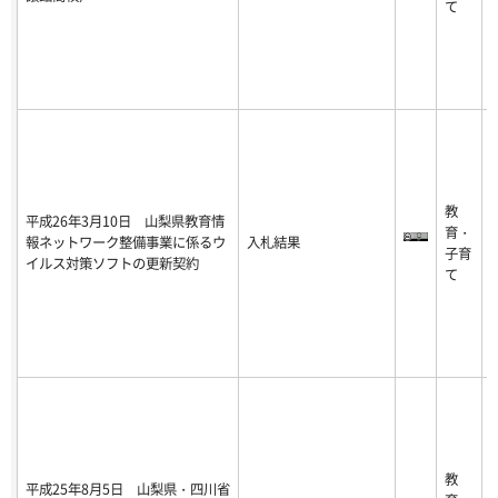
て
8
3
1
2
0
教
1
平成26年3月10日 山梨県教育情
育・
8
報ネットワーク整備事業に係るウ
入札結果
子育
0
イルス対策ソフトの更新契約
て
8
3
1
2
0
教
1
平成25年8月5日 山梨県・四川省