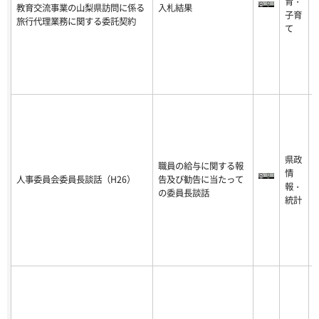
育・
8
教育交流事業の山梨県訪問に係る
入札結果
子育
0
旅行代理業務に関する委託契約
て
8
3
1
2
0
県政
1
職員の給与に関する報
情
8
人事委員会委員長談話（H26）
告及び勧告に当たって
報・
0
の委員長談話
統計
8
3
1
2
0