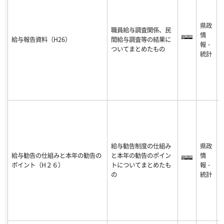
2
0
県政
1
職員給与調査関係、民
情
8
給与報告資料（H26）
間給与調査等の結果に
報・
0
ついてまとめたもの
統計
8
3
1
2
0
給与勧告制度の仕組み
県政
1
給与勧告の仕組みと本年の勧告の
と本年の勧告のポイン
情
8
ポイント（H２６）
トについてまとめたも
報・
0
の
統計
8
3
1