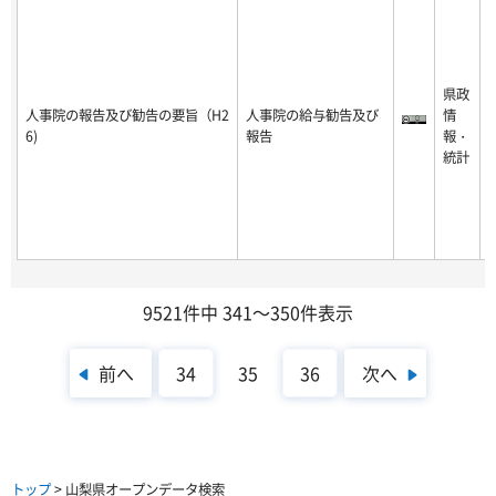
2
0
県政
1
人事院の報告及び勧告の要旨（H2
人事院の給与勧告及び
情
8
6)
報告
報・
0
統計
8
3
1
9521件中 341～350件表示
前へ
次へ
34
35
36
トップ
> 山梨県オープンデータ検索