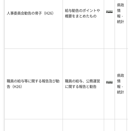
県政
1
給与勧告のポイントや
情
8
人事委員会勧告の骨子（H26）
概要をまとめたもの
報・
0
統計
8
3
1
2
0
県政
1
職員の給与等に関する報告及び勧
職員の給与、公務運営
情
8
告（H26）
に関する報告と勧告
報・
0
統計
8
3
1