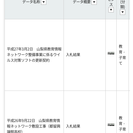
データ名称
データ概要
(分
ス
類)
2
0
教
1
平成27年3月2日 山梨県教育情報
育・
8
ネットワーク整備事業に係るウイ
入札結果
子育
0
ルス対策ソフトの更新契約
て
8
3
1
2
0
教
1
平成26年9月22日 山梨県教育情
育・
8
報ネットワーク敷設工事（都留興
入札結果
子育
0
譲館高校）