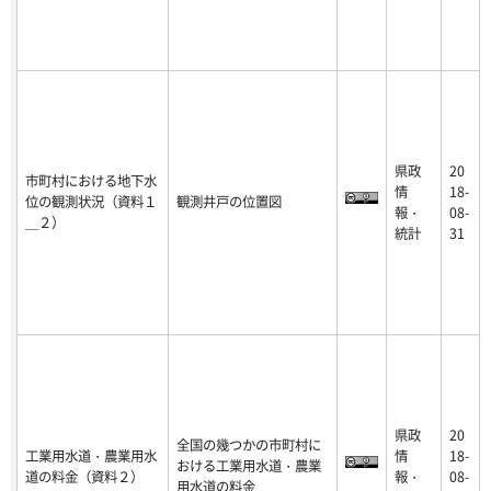
県政
20
市町村における地下水
情
18-
位の観測状況（資料１
観測井戸の位置図
報・
08-
＿２）
統計
31
県政
20
全国の幾つかの市町村に
工業用水道・農業用水
情
18-
おける工業用水道・農業
道の料金（資料２）
報・
08-
用水道の料金