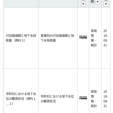
類)
県政
20
付加価値額と地下水採
産業別の付加価値額と地
情
18-
取量（資料３）
下水採取量
報・
08-
統計
31
県政
20
市町村における地下水
市町村における地下水位
情
18-
位の観測状況（資料１
の観測状況
報・
08-
＿１）
統計
31