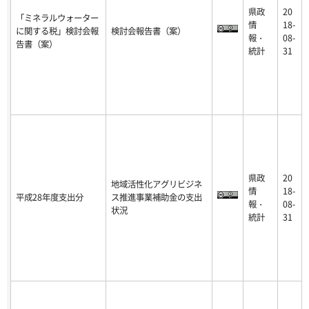
県政
20
「ミネラルウォーター
情
18-
に関する税」検討会報
検討会報告書（案）
報・
08-
告書（案）
統計
31
県政
20
地域活性化アグリビジネ
情
18-
平成28年度支出分
ス推進事業補助金の支出
報・
08-
状況
統計
31