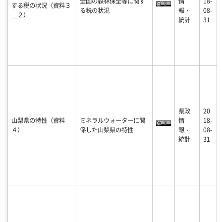
全国の森林保全等に関す
情
18-
する税の状況（資料３
る税の状況
報・
08-
＿２）
統計
31
県政
20
山梨県の特性（資料
ミネラルウォーターに関
情
18-
４）
係した山梨県の特性
報・
08-
統計
31