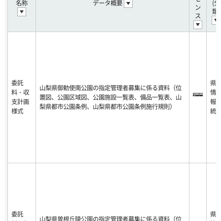
名称
データ概要
(分
ン
類)
ス
委託
県
山梨県御勅使南公園の指定管理者募集に係る資料（位
料・収
情
置図、公園区域図、公園施設一覧表、備品一覧表、山
支計画
報
梨県都市公園条例、山梨県都市公園条例施行規則）
様式
統
委託
県
山梨県曽根丘陵公園の指定管理者募集に係る資料（位