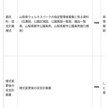
委託
山梨県ウェルネスパークの指定管理者募集に係る資料
県
料・収
（位置図、公園区域図、公園施設一覧表、備品一覧
情
支計画
表、山梨県都市公園条例、山梨県都市公園条例施行規
報
様式
則）
統
様式変
し
更後の
様式変更後の収支計画書
と
収支計
産
画書