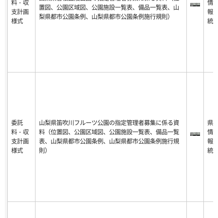
料・収
情
置図、公園区域図、公園施設一覧表、備品一覧表、山
支計画
報
梨県都市公園条例、山梨県都市公園条例施行規則）
様式
統
委託
山梨県笛吹川フルーツ公園の指定管理者募集に係る資
県
料・収
料（位置図、公園区域図、公園施設一覧表、備品一覧
情
支計画
表、山梨県都市公園条例、山梨県都市公園条例施行規
報
様式
則）
統