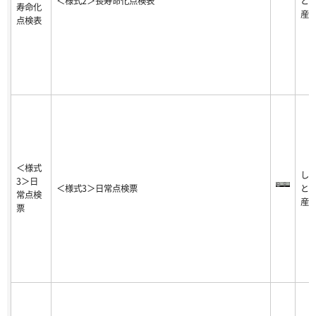
＜様式2＞長寿命化点検表
と
寿命化
産
点検表
＜様式
し
3＞日
＜様式3＞日常点検票
と
常点検
産
票