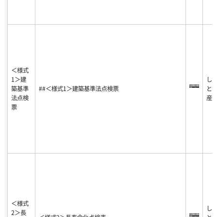
＜様式
1＞建
し
築基準
##＜様式1＞建築基準法点検票
と
法点検
産
票
＜様式
し
2＞長