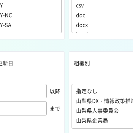
更新日
組織別
以降
まで