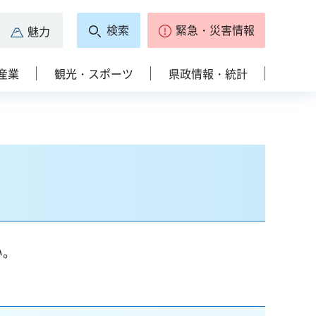
検索
緊急・災害情報
魅力
産業
観光・スポーツ
県政情報・統計
い。