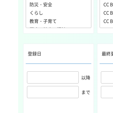
登録日
最終
以降
まで