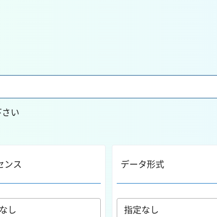
下さい
センス
データ形式