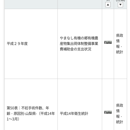
県政
やまなし有機の郷有機農
情
平成２９年度
産物集出荷体制整備事業
報・
費補助金の支出状況
統計
県政
第50表：不妊手術件数、年
情
齢・原因別-山梨県-（平成14年
平成14年衛生統計
報・
1～3月）
統計