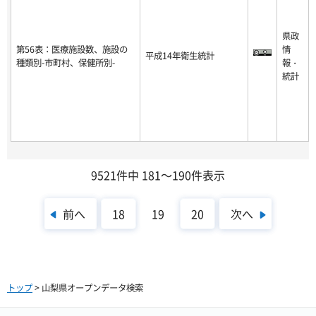
県政
第56表：医療施設数、施設の
情
平成14年衛生統計
種類別-市町村、保健所別-
報・
統計
9521件中 181～190件表示
前へ
次へ
18
19
20
トップ
> 山梨県オープンデータ検索