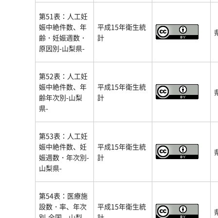
第51表：人工妊
娠中絶件数、年
平成15年衛生統
齢・妊娠週数・
計
原因別-山梨県-
第52表：人工妊
娠中絶件数、年
平成15年衛生統
齢年次別-山梨
計
県-
第53表：人工妊
娠中絶件数、妊
平成15年衛生統
娠週数・年次別-
計
山梨県-
第54表：医療施
設数・率、年次
平成15年衛生統
別-全国、山梨
計