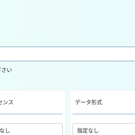
下さい
センス
データ形式