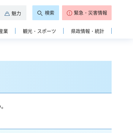
検索
緊急・災害情報
魅力
産業
観光・スポーツ
県政情報・統計
い。