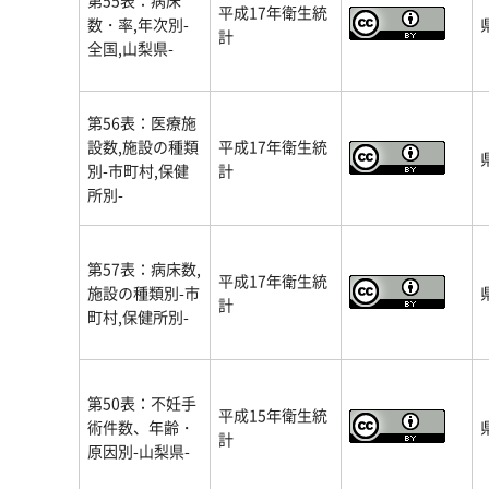
第55表：病床
平成17年衛生統
数・率,年次別-
計
全国,山梨県-
第56表：医療施
設数,施設の種類
平成17年衛生統
別-市町村,保健
計
所別-
第57表：病床数,
平成17年衛生統
施設の種類別-市
計
町村,保健所別-
第50表：不妊手
平成15年衛生統
術件数、年齢・
計
原因別-山梨県-