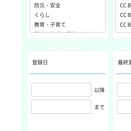
登録日
最終
以降
まで