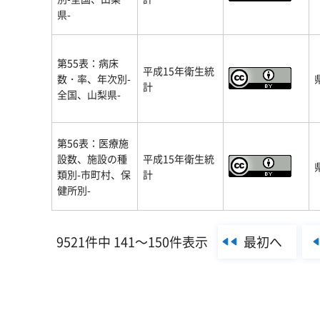
県-
第55表：病床
平成15年衛生統
数・率、年次別-
計
全国、山梨県-
第56表：医療施
設数、施設の種
平成15年衛生統
類別-市町村、保
計
健所別-
最初へ
9521件中 141～150件表示