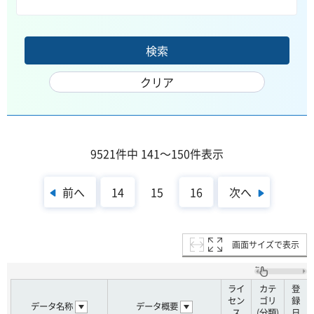
9521件中 141～150件表示
前へ
次へ
14
15
16
画面サイズで表示
ライ
カテ
登
セン
ゴリ
録
データ名称
データ概要
ス
(分類)
日