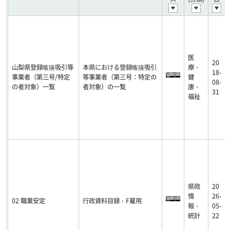
医
20
山梨県登録喀痰吸引等
本県における登録喀痰吸引
療・
18-
事業者（第三号/特定
等事業者（第三号：特定の
健
08-
の者対象）一覧
者対象）の一覧
康・
31
福祉
県政
20
情
26-
02 職業安定
行政資料目録・F雇用
報・
05-
統計
22