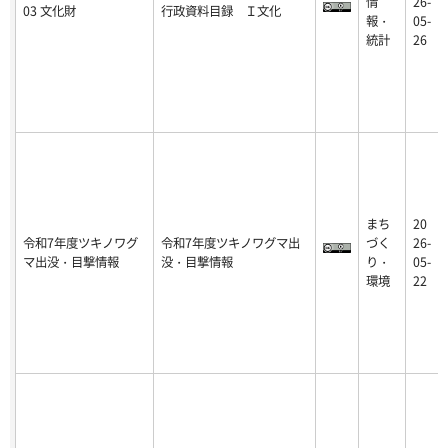
情
26-
03 文化財
行政資料目録 Ｉ文化
報・
05-
統計
26
まち
20
令和7年度ツキノワグ
令和7年度ツキノワグマ出
づく
26-
マ出没・目撃情報
没・目撃情報
り・
05-
環境
22