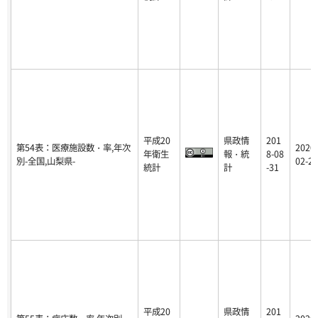
平成20
県政情
201
第54表：医療施設数・率,年次
2020-
年衛生
報・統
8-08
別-全国,山梨県-
02-25
統計
計
-31
平成20
県政情
201