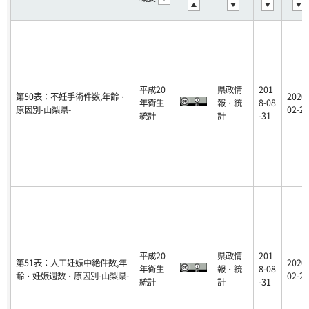
平成20
県政情
201
第50表：不妊手術件数,年齢・
2020-
年衛生
報・統
8-08
原因別-山梨県-
02-25
統計
計
-31
平成20
県政情
201
第51表：人工妊娠中絶件数,年
2020-
年衛生
報・統
8-08
齢・妊娠週数・原因別-山梨県-
02-25
統計
計
-31