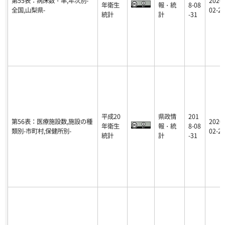
第55表：病床数・率,年次別-
2020-
年衛生
報・統
8-08
全国,山梨県-
02-25
統計
計
-31
平成20
県政情
201
第56表：医療施設数,施設の種
2020-
年衛生
報・統
8-08
類別-市町村,保健所別-
02-25
統計
計
-31