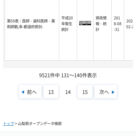
平成20
県政情
201
第59表：医師・歯科医師・薬
2020-
年衛生
報・統
8-08
剤師数,率-都道府県別-
02-25
統計
計
-31
9521件中 131～140件表示
前へ
次へ
13
14
15
トップ
> 山梨県オープンデータ検索