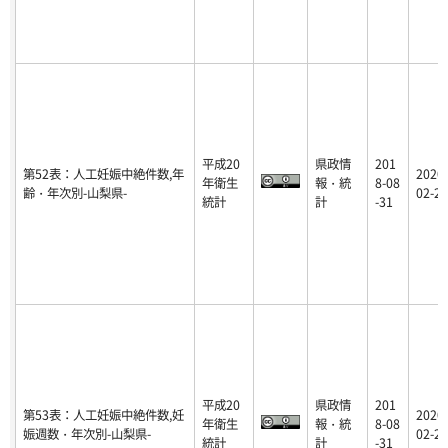
平成20
県政情
201
第52表：人工妊娠中絶件数,年
2020-
年衛生
報・統
8-08
齢・年次別-山梨県-
02-25
統計
計
-31
平成20
県政情
201
第53表：人工妊娠中絶件数,妊
2020-
年衛生
報・統
8-08
娠週数・年次別-山梨県-
02-25
統計
計
-31