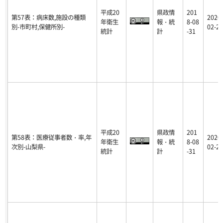
平成20
県政情
201
第57表：病床数,施設の種類
2020-
年衛生
報・統
8-08
別-市町村,保健所別-
02-25
統計
計
-31
平成20
県政情
201
第58表：医療従事者数・率,年
2020-
年衛生
報・統
8-08
次別-山梨県-
02-25
統計
計
-31