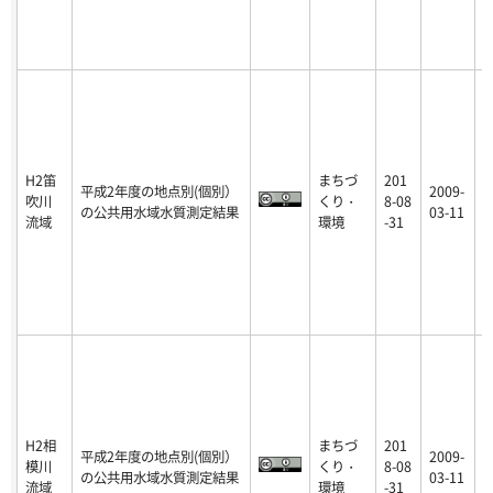
H2笛
まちづ
201
平成2年度の地点別(個別）
2009-
吹川
くり・
8-08
p
の公共用水域水質測定結果
03-11
流域
環境
-31
H2相
まちづ
201
平成2年度の地点別(個別）
2009-
模川
くり・
8-08
p
の公共用水域水質測定結果
03-11
流域
環境
-31