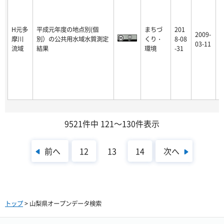
H元多
平成元年度の地点別(個
まちづ
201
2009-
摩川
別）の公共用水域水質測定
くり・
8-08
p
03-11
流域
結果
環境
-31
9521件中 121～130件表示
前へ
次へ
12
13
14
トップ
> 山梨県オープンデータ検索