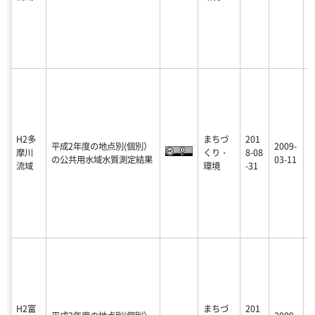
H2多
まちづ
201
平成2年度の地点別(個別）
2009-
摩川
くり・
8-08
p
の公共用水域水質測定結果
03-11
流域
環境
-31
H2富
まちづ
201