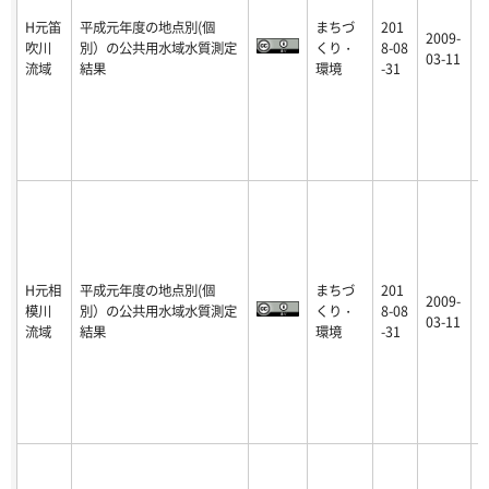
H元笛
平成元年度の地点別(個
まちづ
201
2009-
吹川
別）の公共用水域水質測定
くり・
8-08
p
03-11
流域
結果
環境
-31
H元相
平成元年度の地点別(個
まちづ
201
2009-
模川
別）の公共用水域水質測定
くり・
8-08
p
03-11
流域
結果
環境
-31