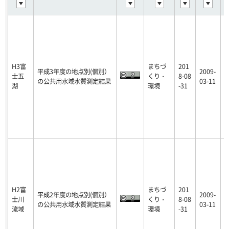
H3富
まちづ
201
平成3年度の地点別(個別）
2009-
士五
くり・
8-08
p
の公共用水域水質測定結果
03-11
湖
環境
-31
H2富
まちづ
201
平成2年度の地点別(個別）
2009-
士川
くり・
8-08
p
の公共用水域水質測定結果
03-11
流域
環境
-31