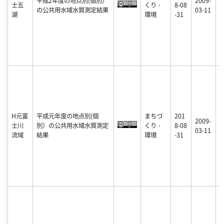
平成2年度の地点別(個別）
2009-
士五
くり・
8-08
p
の公共用水域水質測定結果
03-11
湖
環境
-31
H元富
平成元年度の地点別(個
まちづ
201
2009-
士川
別）の公共用水域水質測定
くり・
8-08
p
03-11
流域
結果
環境
-31