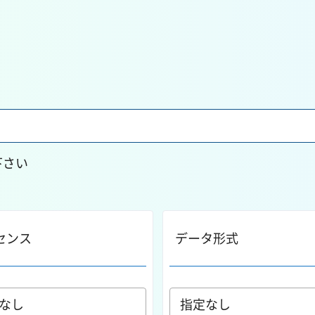
下さい
センス
データ形式