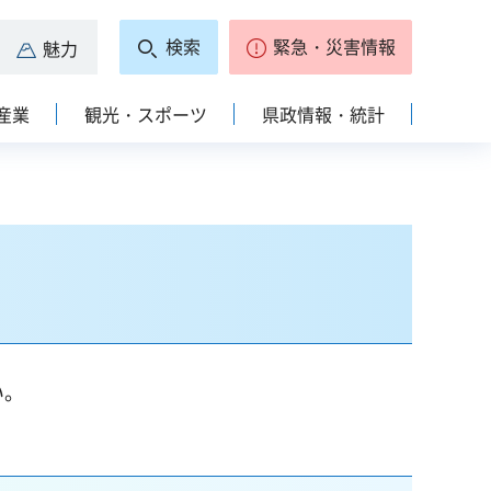
検索
緊急・災害情報
魅力
産業
観光・スポーツ
県政情報・統計
い。