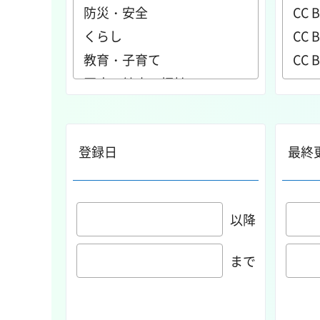
登録日
最終
以降
まで