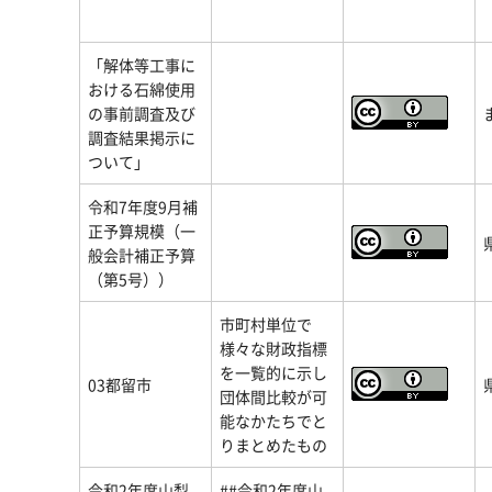
「解体等工事に
おける石綿使用
の事前調査及び
調査結果掲示に
ついて」
令和7年度9月補
正予算規模（一
般会計補正予算
（第5号））
市町村単位で
様々な財政指標
を一覧的に示し
03都留市
団体間比較が可
能なかたちでと
りまとめたもの
令和2年度山梨
##令和2年度山