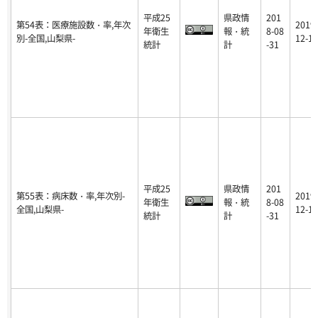
平成25
県政情
201
第54表：医療施設数・率,年次
2019-
年衛生
報・統
8-08
別-全国,山梨県-
12-17
統計
計
-31
平成25
県政情
201
第55表：病床数・率,年次別-
2019-
年衛生
報・統
8-08
全国,山梨県-
12-17
統計
計
-31