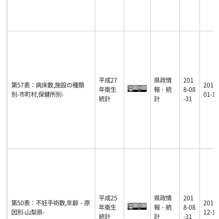
平成27
県政情
201
第57表：病床数,施設の種類
2017-
年衛生
報・統
8-08
別-市町村,保健所別-
01-12
統計
計
-31
平成25
県政情
201
第50表：不妊手術数,年齢・原
2019-
年衛生
報・統
8-08
因別-山梨県-
12-17
統計
計
-31