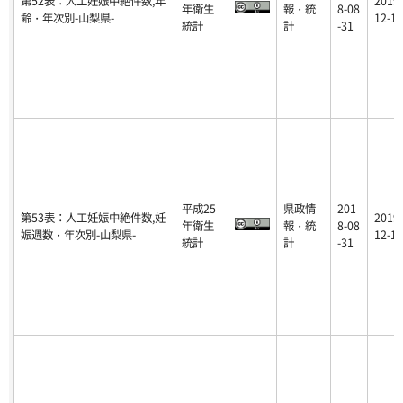
第52表：人工妊娠中絶件数,年
2019-
年衛生
報・統
8-08
齢・年次別-山梨県-
12-17
統計
計
-31
平成25
県政情
201
第53表：人工妊娠中絶件数,妊
2019-
年衛生
報・統
8-08
娠週数・年次別-山梨県-
12-17
統計
計
-31