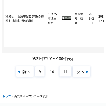
平成25
県政情
201
第56表：医療施設数,施設の種
2019-
年衛生
報・統
8-08
類別-市町村,保健所別-
12-17
統計
計
-31
9521件中 91～100件表示
前へ
次へ
9
10
11
トップ
> 山梨県オープンデータ検索