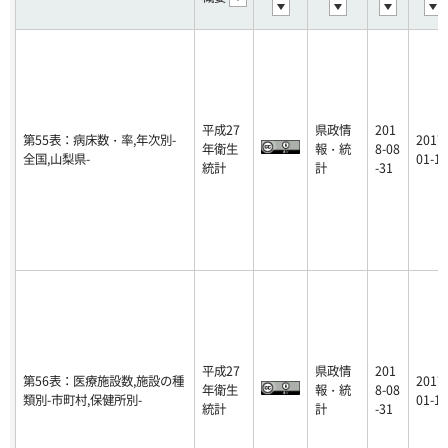
平成27
県政情
201
第55表：病床数・率,年次別-
2017-
年衛生
報・統
8-08
全国,山梨県-
01-12
統計
計
-31
平成27
県政情
201
第56表：医療施設数,施設の種
2017-
年衛生
報・統
8-08
類別-市町村,保健所別-
01-12
統計
計
-31