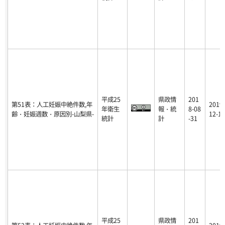
平成25
県政情
201
第51表：人工妊娠中絶件数,年
2019-
年衛生
報・統
8-08
齢・妊娠週数・原因別-山梨県-
12-17
統計
計
-31
平成25
県政情
201