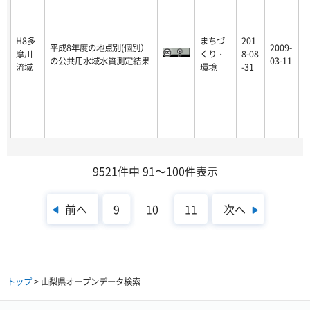
H8多
まちづ
201
平成8年度の地点別(個別）
2009-
摩川
くり・
8-08
p
の公共用水域水質測定結果
03-11
流域
環境
-31
9521件中 91～100件表示
前へ
次へ
9
10
11
トップ
> 山梨県オープンデータ検索