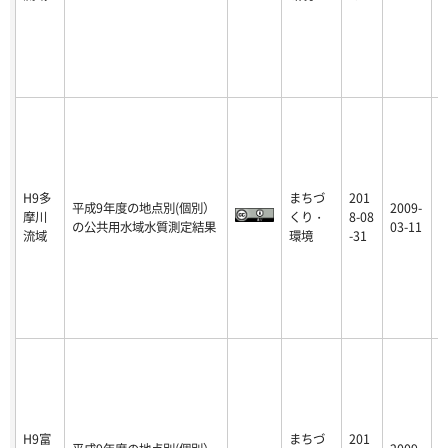
H9多
まちづ
201
平成9年度の地点別(個別）
2009-
摩川
くり・
8-08
p
の公共用水域水質測定結果
03-11
流域
環境
-31
H9富
まちづ
201