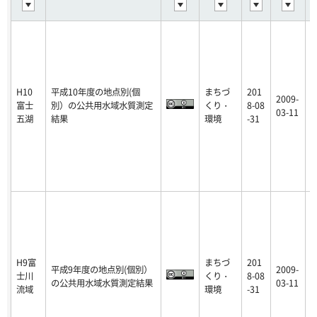
H10
平成10年度の地点別(個
まちづ
201
2009-
富士
別）の公共用水域水質測定
くり・
8-08
p
03-11
五湖
結果
環境
-31
H9富
まちづ
201
平成9年度の地点別(個別）
2009-
士川
くり・
8-08
p
の公共用水域水質測定結果
03-11
流域
環境
-31