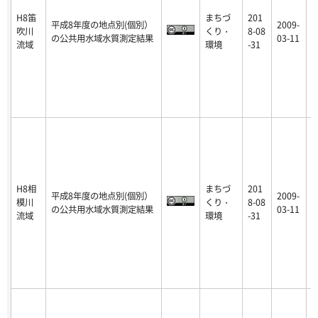
H8笛
まちづ
201
平成8年度の地点別(個別）
2009-
吹川
くり・
8-08
p
の公共用水域水質測定結果
03-11
流域
環境
-31
H8相
まちづ
201
平成8年度の地点別(個別）
2009-
模川
くり・
8-08
p
の公共用水域水質測定結果
03-11
流域
環境
-31