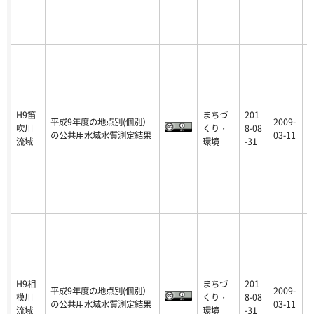
H9笛
まちづ
201
平成9年度の地点別(個別）
2009-
吹川
くり・
8-08
p
の公共用水域水質測定結果
03-11
流域
環境
-31
H9相
まちづ
201
平成9年度の地点別(個別）
2009-
模川
くり・
8-08
p
の公共用水域水質測定結果
03-11
流域
環境
-31