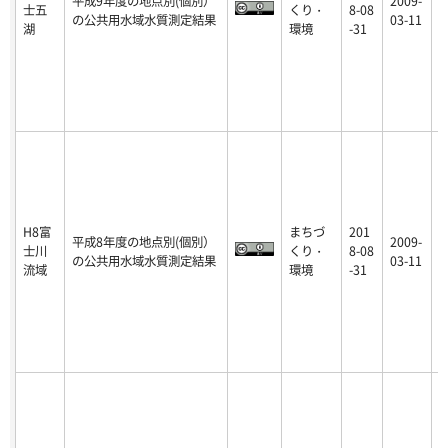
平成9年度の地点別(個別）
2009-
士五
くり・
8-08
p
の公共用水域水質測定結果
03-11
湖
環境
-31
H8富
まちづ
201
平成8年度の地点別(個別）
2009-
士川
くり・
8-08
p
の公共用水域水質測定結果
03-11
流域
環境
-31