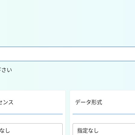
下さい
センス
データ形式