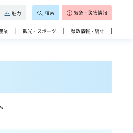
検索
緊急・災害情報
魅力
産業
観光・スポーツ
県政情報・統計
い。