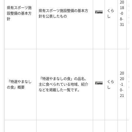
20
2
県有スポーツ施
18
県有スポーツ施設整備の基本方
くら
6
設整備の基本方
-0
針を公表したもの
し
2
針
8-
2
31
20
2
「特選やまなしの食」の品名、
20
「特選やまなし
くら
0
主に食べられている地域、紹介
-1
の食」概要
し
0
などを掲載した一覧です。
0-
1
21