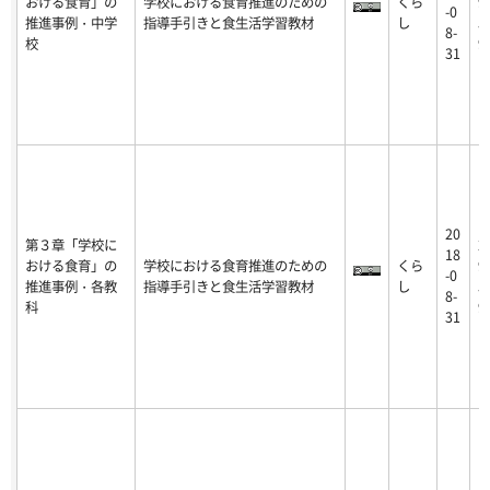
おける食育」の
学校における食育推進のための
くら
9
-0
推進事例・中学
指導手引きと食生活学習教材
し
5
8-
校
9
31
20
第３章「学校に
2
18
おける食育」の
学校における食育推進のための
くら
9
-0
推進事例・各教
指導手引きと食生活学習教材
し
5
8-
科
9
31