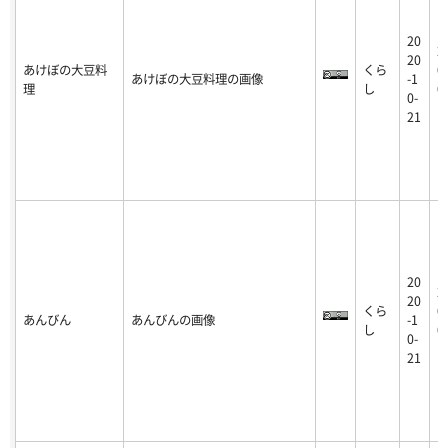
20
2
20
あけぼの大豆料
くら
0
あけぼの大豆料理の画像
-1
理
し
0
0-
1
21
20
2
20
くら
0
あんびん
あんびんの画像
-1
し
0
0-
1
21