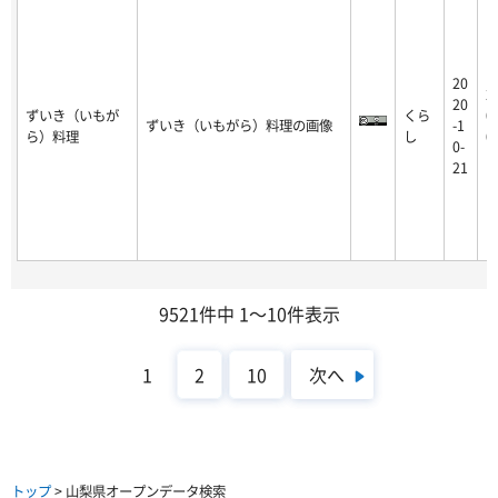
20
2
20
ずいき（いもが
くら
0
ずいき（いもがら）料理の画像
-1
ら）料理
し
0
0-
1
21
9521件中 1～10件表示
次へ
1
2
10
トップ
> 山梨県オープンデータ検索