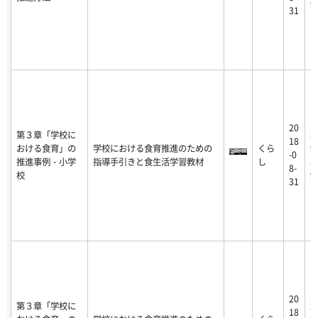
9
31
20
第３章「学校に
2
18
おける食育」の
学校における食育推進のための
くら
9
-0
推進事例・小学
指導手引きと食生活学習教材
し
5
8-
校
9
31
20
第３章「学校に
2
18