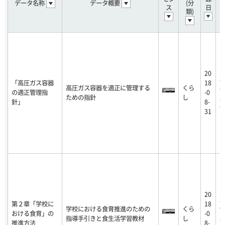
データ名称
データ概要
(分
ス
日
類)
20
2
「高圧ガス容器
18
高圧ガス容器を適正に管理する
くら
8
の適正管理指
-0
ための指針
し
3
針」
8-
6
31
20
2
第２章「学校に
18
学校における食育推進のための
くら
9
おける食育」の
-0
指導手引きと食生活学習教材
し
5
推進方法
8-