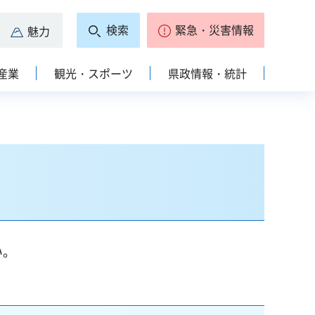
検索
緊急・災害情報
魅力
産業
観光・スポーツ
県政情報・統計
い。