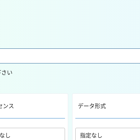
下さい
センス
データ形式