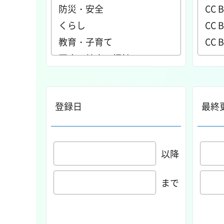
登録日
最終
以降
まで