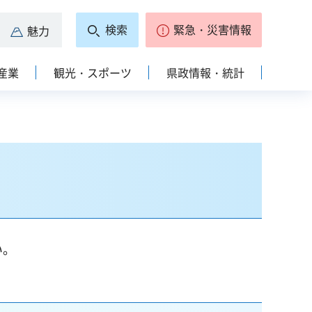
検索
緊急・災害情報
魅力
産業
観光・スポーツ
県政情報・統計
い。