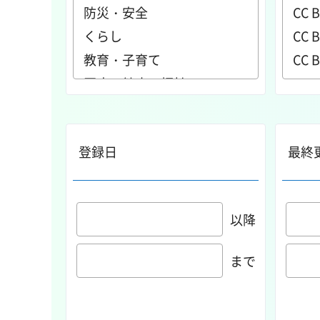
登録日
最終
以降
まで