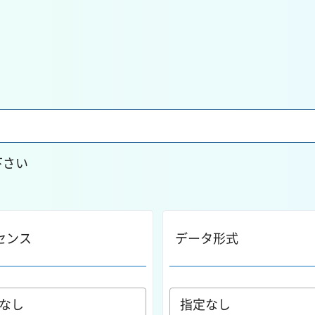
下さい
センス
データ形式