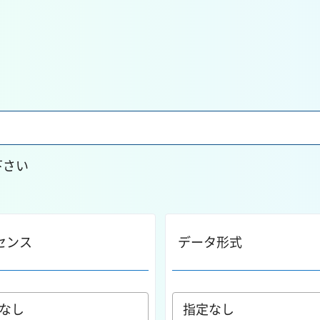
下さい
センス
データ形式