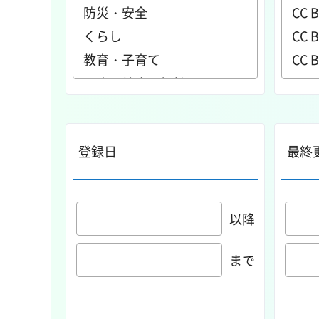
登録日
最終
以降
まで