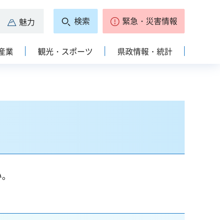
検索
緊急・災害情報
魅力
産業
観光・スポーツ
県政情報・統計
い。