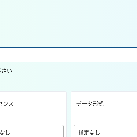
下さい
センス
データ形式