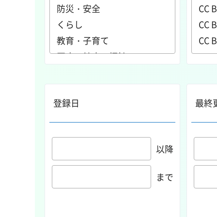
登録日
最終
以降
まで