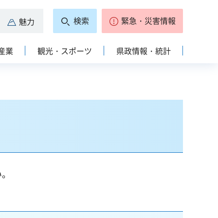
検索
緊急・災害情報
魅力
産業
観光・スポーツ
県政情報・統計
い。