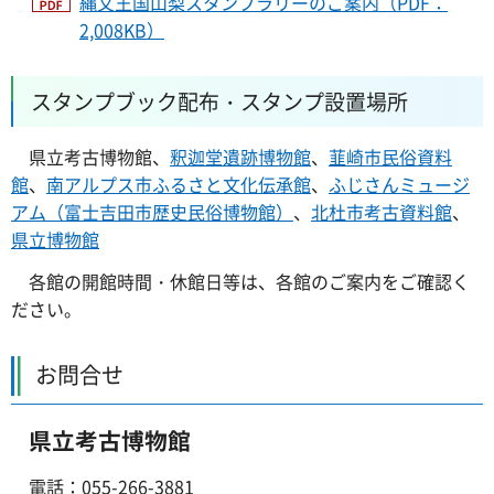
縄文王国山梨スタンプラリーのご案内（PDF：
2,008KB）
スタンプブック配布・スタンプ設置場所
県立
考古博物館、
釈迦堂遺跡博物館
、
韮崎市民俗資料
館
、
南アルプス市ふるさと文化伝承館
、
ふじさんミュージ
アム（富士吉田市歴史民俗博物館）
、
北杜市考古資料館
、
県立博物館
各館
の開館時間・休館日等は、各館のご案内をご確認く
ださい。
お問合せ
県立考古博物館
電話：055-266-3881