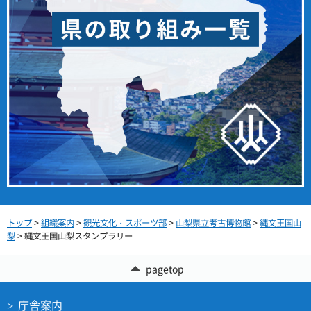
トップ
>
組織案内
>
観光文化・スポーツ部
>
山梨県立考古博物館
>
縄文王国山
梨
> 縄文王国山梨スタンプラリー
pagetop
庁舎案内