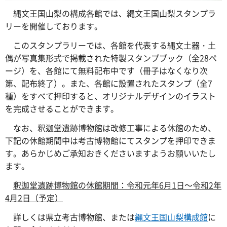
縄文
王国山梨の構成各館では、縄文王国山梨スタンプラ
リーを開催しております。
この
スタンプラリーでは、各館を代表する縄文土器・土
偶が写真集形式で掲載された特製スタンプブック（全28ペ
ージ）を、各館にて無料配布中です（冊子はなくなり次
第、配布終了）。また、各館に設置されたスタンプ（全7
種）をすべて押印すると、オリジナルデザインのイラスト
を完成させることができます。
なお
、釈迦堂遺跡博物館は改修工事による休館のため、
下記の休館期間中は考古博物館にてスタンプを押印できま
す。あらかじめご承知おきくださいますようお願いいたし
ます。
釈迦
堂遺跡博物館の休館期間：令和元年6月1日～令和2年
4月2日（予定）
詳しく
は県立考古博物館、または
縄文王国山梨構成館
に