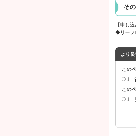
その
【申し込
◆リーフ
より良
この
1：
この
1