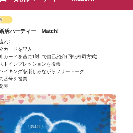
市
婚活パーティー Match!
流れ〉
介カードを記入
介カードを基に1対1で自己紹介(回転寿司方式)
ストインプレッションを投票
バイキングを楽しみながらフリートーク
の番号を投票
発表