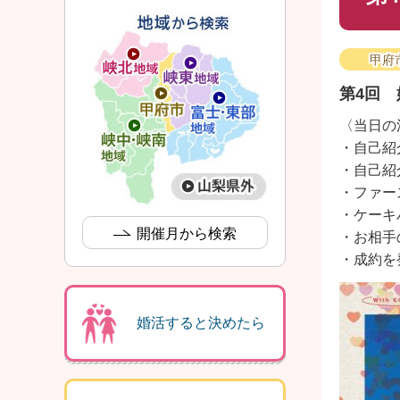
甲府
第4回 
〈当日の
・自己紹
・自己紹
・ファー
・ケーキ
開催月から検索
・お相手
・成約を
婚活すると決めたら