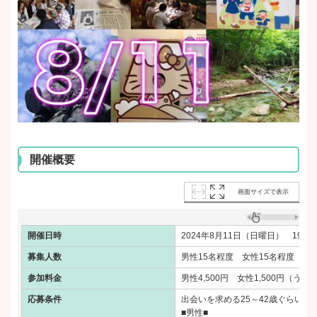
開催概要
画面サイズで表示
開催日時
2024年8月11日（日曜日） 19時
募集人数
男性15名程度 女性15名程度
参加料金
男性4,500円 女性1,500円（う
応募条件
出会いを求める25～42歳ぐらいの
■男性■