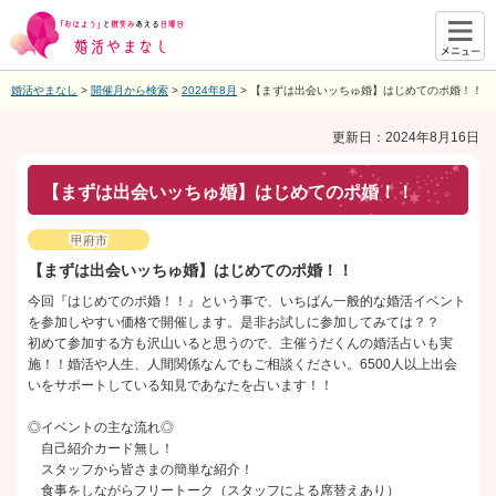
メニ
ュー
婚活やまなし
>
開催月から検索
>
2024年8月
> 【まずは出会いッちゅ婚】はじめてのポ婚！！
更新日：2024年8月16日
【まずは出会いッちゅ婚】はじめてのポ婚！！
甲府市
【まずは出会いッちゅ婚】はじめてのポ婚！！
今回『はじめてのポ婚！！』という事で、いちばん一般的な婚活イベント
を参加しやすい価格で開催します。是非お試しに参加してみては？？
初めて参加する方も沢山いると思うので、主催うだくんの婚活占いも実
施！！婚活や人生、人間関係なんでもご相談ください。6500人以上出会
いをサポートしている知見であなたを占います！！
◎イベントの主な流れ◎
自己紹介カード無し！
スタッフから皆さまの簡単な紹介！
食事をしながらフリートーク（スタッフによる席替えあり）