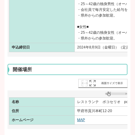
・25～42歳の独身男性（オーバ
・会社員で毎月安定した給与をもら
・県外からの参加歓迎。
■女性■
・25～42歳の独身女性（オーバ
・県外からの参加歓迎。
申込締切日
2024年8月9日（金曜日）（定員
開催場所
画面サイズで表示
名称
レストランテ ポコセリオ pocoser
住所
甲府市貢川本町12-20
ホームページ
MAP