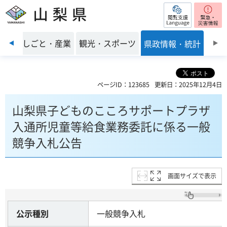
閲覧支援
山梨県
前のスライドを表示
環境
しごと・産業
観光・スポーツ
県政情報・統計
ページID：123685
更新日：2025年12月4日
山梨県子どものこころサポートプラザ
入通所児童等給食業務委託に係る一般
競争入札公告
画面サイズで表示
公示種別
一般競争入札