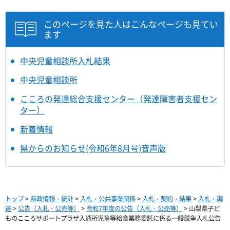
このページを見た人はこんなページも見てい
ます
中央児童相談所入札結果
中央児童相談所
こころの発達総合支援センター（発達障害者支援セン
ター）
新着情報
県からのお知らせ(令和6年8月号)音声版
トップ
>
県政情報・統計
>
入札・公共事業関係
>
入札・契約・結果
>
入札・調
達
>
公告（入札・公売等）
>
令和7年度の公告（入札・公売等）
> 山梨県子ど
ものこころサポートプラザ入通所児童等給食業務委託に係る一般競争入札公告