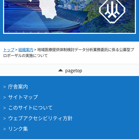
トップ
>
組織案内
> 地域医療提供体制検討データ分析業務委託に係る公募型プ
ロポーザルの実施について
pagetop
庁舎案内
サイトマップ
このサイトについて
ウェブアクセシビリティ方針
リンク集