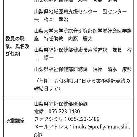
山梨県地域医療支援センター 副センター
長 橋本 幸治
山梨大学大学院総合研究部医学域社会医学講
座 特任助教 内藤 慶太
委員の職
業、氏名及
山梨県福祉保健部健康長寿推進課 課長 谷
び任期
口 順一
山梨県福祉保健部医務課 課長 清水 康邦
（任期：令和8年1月7日から業務委託契約の
締結日まで）
山梨県福祉保健部医務課
電話：055-223-1480
ファクシミリ：055-223-1486
所掌課室
メールアドレス：imuka@pref.yamanashi.l
g.jp