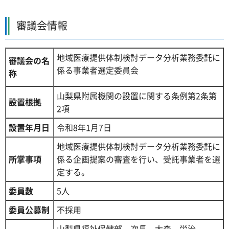
審議会情報
地域医療提供体制検討データ分析業務委託に
審議会の名
係る事業者選定委員会
称
山梨県附属機関の設置に関する条例第2条第
設置根拠
2項
設置年月日
令和8年1月7日
地域医療提供体制検討データ分析業務委託に
所掌事項
係る企画提案の審査を行い、受託事業者を選
定する。
委員数
5人
委員公募制
不採用
山梨県福祉保健部 次長 大森 栄治