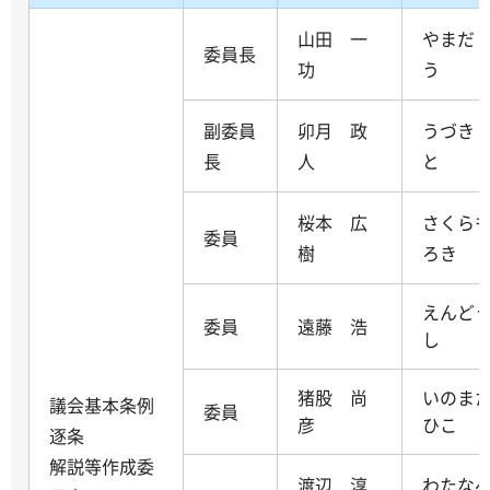
山田 一
やまだ
委員長
功
う
副委員
卯月 政
うづき
長
人
と
桜本 広
さくら
委員
樹
ろき
えんど
委員
遠藤 浩
し
猪股 尚
いのま
議会基本条例
委員
彦
ひこ
逐条
解説等作成委
渡辺 淳
わたな