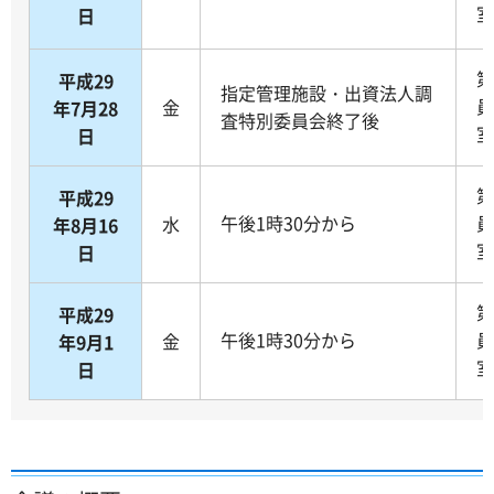
室
日
第
平成29
指定管理施設・出資法人調
員
金
年7月28
査特別委員会終了後
室
日
第
平成29
午後1時30分から
員
水
年8月16
室
日
第
平成29
午後1時30分から
員
金
年9月1
室
日