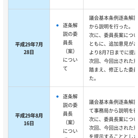
議会基本条例逐条解
逐条解
から説明を行った。
説の委
次に、委員長案につ
員長
ともに、追加意見が
平成29年7月
（案）
28日
より8月7日までに提
につい
次回、今回出された
て
踏まえ、修正した委
た。
逐条解
議会基本条例逐条解
説の委
て事務局から説明を
員長
平成29年8月
次に、委員長案につ
（案）
16日
次回、今回出された
につい
を提示することとし