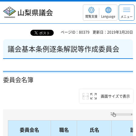
山梨県議会
閲覧支援
Language
メニュー
ページID：80379
更新日：2019年3月20日
議会基本条例逐条解説等作成委員会
委員会名簿
画面サイズで表示
委員会名
職名
氏名
読