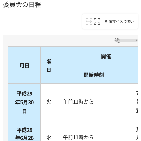
委員会の日程
画面サイズで表示
開催
曜
月日
日
開始時刻
第
平成29
火
午前11時から
員
年5月30
室
日
第
平成29
午前11時から
員
水
年6月28