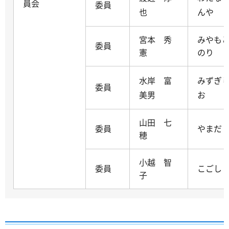
員会
委員
也
んや
宮本 秀
みやも
委員
憲
のり
水岸 富
みずぎ
委員
美男
お
山田 七
委員
やまだ
穂
小越 智
委員
こごし
子