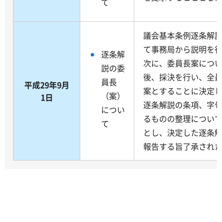
て
議会基本条例逐条解
て事務局から説明を
逐条解
次に、委員長案につ
説の委
後、採決を行い、全
員長
平成29年9月
案とすることに決定
（案）
1日
逐条解説の条項、字
につい
るものの整理につい
て
とし、決定した逐条
報告する旨了承され