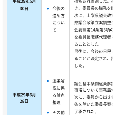
指名され当選した。
平成29年5月
き、委員長の職務を
30日
今後の
次に、山梨県議会政
進め方
県議会政策立案調整
につい
会要綱第14条第3項
て
を委員長職務代理者
ることとした。
最後に、今後の日程
ることが決定され、
した。
逐条解
議会基本条例逐条解
説に係
事項について事務局
平成29年6月
る論点
次に、委員から出され
28日
整理
条を除いた委員長案
了承された。
その他