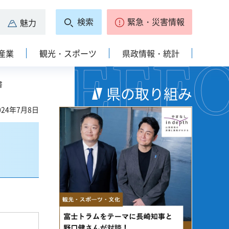
検索
緊急・災害情報
魅力
産業
観光・スポーツ
県政情報・統計
書
県の取り組み
24年7月8日