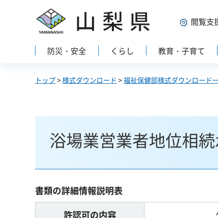
山梨県
閲覧支
防災・安全
くらし
教育・子育て
トップ
>
様式ダウンロード
>
福祉保健部様式ダウンロード
浴場業営業者地位相続
書類の詳細情報説明表
許認可の内容