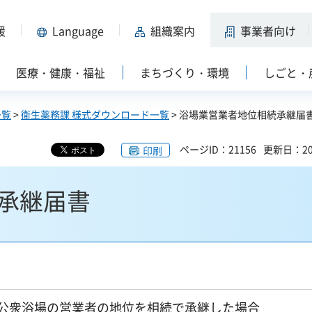
援
Language
組織案内
事業者向け
医療・健康・福祉
まちづくり・環境
しごと・
一覧
>
衛生薬務課 様式ダウンロード一覧
> 浴場業営業者地位相続承継届
ページID：21156
更新日：20
印刷
承継届書
公衆浴場の営業者の地位を相続で承継した場合