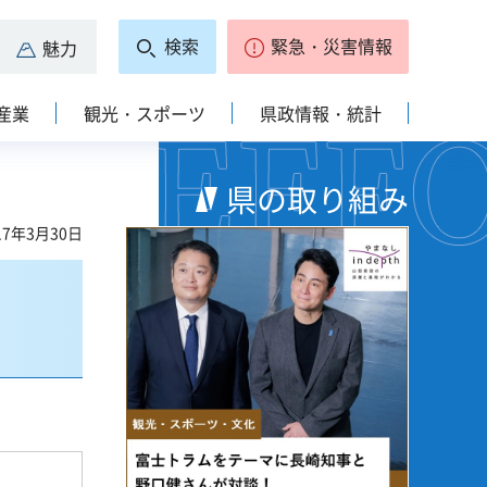
検索
緊急・災害情報
魅力
産業
観光・スポーツ
県政情報・統計
県の取り組み
7年3月30日