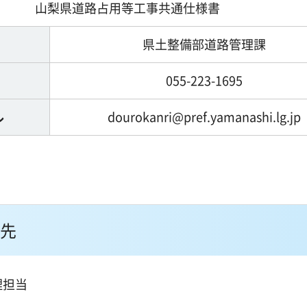
山梨県道路占用等工事共通仕様書
県土整備部道路管理課
055-223-1695
ル
dourokanri@pref.yamanashi.lg.jp
先
理担当
１