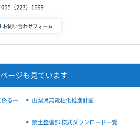
55（223）1699
なページも見ています
に係る一
山梨県無電柱化推進計画
県土整備部 様式ダウンロード一覧