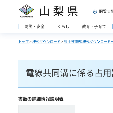
山梨県
閲覧支
防災・安全
くらし
教育・子育て
トップ
>
様式ダウンロード
>
県土整備部 様式ダウンロード
電線共同溝に係る占用
書類の詳細情報説明表