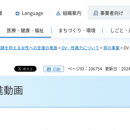
援
Language
組織案内
事業者向け
医療・健康・福祉
まちづくり・環境
しごと・
問題を抱える女性への支援の推進
>
DV・性暴力について
>
県の事業
> D
ページID：106754
更新日：202
印刷
進動画