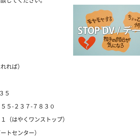
相談してください。
はれれば）
３５
５５-２３７-７８３０
９１（はやくワンストップ）
ポートセンター）