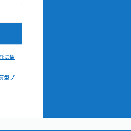
託に係
募型プ