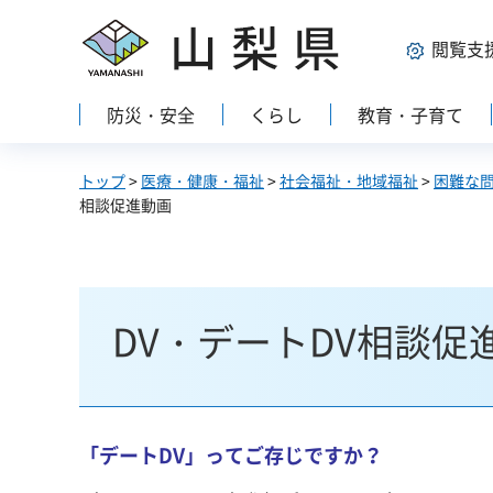
山梨県
閲覧支
防災・安全
くらし
教育・子育て
トップ
>
医療・健康・福祉
>
社会福祉・地域福祉
>
困難な
相談促進動画
DV・デートDV相談促
「デートDV」ってご存じですか？