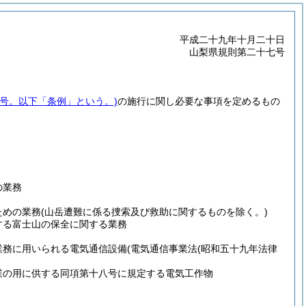
平成二十九年十月二十日
山梨県規則第二十七号
号。以下「条例」という。)
の施行に関し必要な事項を定めるもの
の業務
ための業務
(山岳遭難に係る捜索及び救助に関するものを除く。)
する富士山の保全に関する業務
業務に用いられる電気通信設備
(電気通信事業法
(昭和五十九年法律
業の用に供する同項第十八号に規定する電気工作物