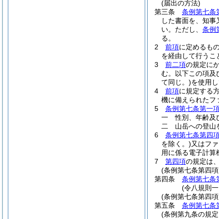
(届出の方法)
第三条
条例第七条
した書面を、知事
い。
ただし、
条例
る。
2
前項
に定めるも
を経由して行うこ
3
前二項
の規定に
む。以下この項及
て同じ。)
を使用し
4
前項
に規定する
機に備えられたフ
5
条例第七条第一
一
性別、年齢及
二
山岳への登山
6
条例第七条第四
を除く。)
又はファ
用に係る電子計算
7
第四項
の規定は
(条例第七条第四
第四条
条例第七条
(令八規則一
(条例第七条第四
第五条
条例第七条
(条例第九条の規定