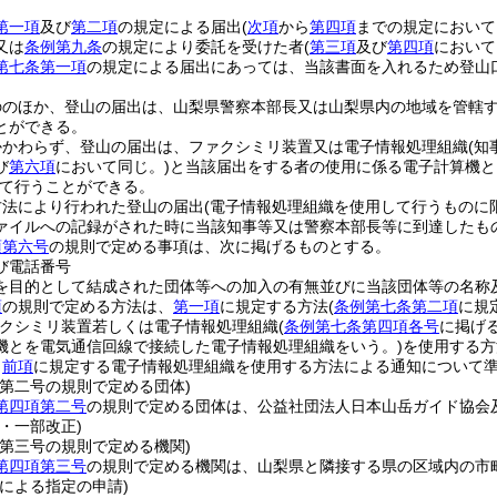
第一項
及び
第二項
の規定による届出
(
次項
から
第四項
までの規定において
又は
条例第九条
の規定により委託を受けた者
(
第三項
及び
第四項
において
第七条第一項
の規定による届出にあっては、当該書面を入れるため登山
ののほか、登山の届出は、山梨県警察本部長又は山梨県内の地域を管轄
とができる。
かかわらず、登山の届出は、ファクシミリ装置又は電子情報処理組織
(
び
第六項
において同じ。)
と当該届出をする者の使用に係る電子計算機と
て行うことができる。
方法により行われた登山の届出
(電子情報処理組織を使用して行うものに
ァイルへの記録がされた時に当該知事等又は警察本部長等に到達したも
項第六号
の規則で定める事項は、次に掲げるものとする。
び電話番号
を目的として結成された団体等への加入の有無並びに当該団体等の名称
項
の規則で定める方法は、
第一項
に規定する方法
(
条例第七条第二項
に規
クシミリ装置若しくは電子情報処理組織
(
条例第七条第四項各号
に掲げ
機とを電気通信回線で接続した電子情報処理組織をいう。)
を使用する方
、
前項
に規定する電子情報処理組織を使用する方法による通知について
項第二号の規則で定める団体)
第四項第二号
の規則で定める団体は、公益社団法人日本山岳ガイド協会
・一部改正)
項第三号の規則で定める機関)
第四項第三号
の規則で定める機関は、山梨県と隣接する県の区域内の市
による指定の申請)