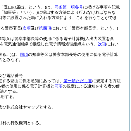
「登山の届出」という。)
は、
同条第一項各号
に掲げる事項を記載
「知事等」という。)
に提出する方法により行わなければならな
口等に設置された箱に入れる方法により、これを行うことができ
する警察署長
(
次項
及び
第四項
において「警察本部長等」という。)
知事等又は警察本部長等の使用に係る電子計算機
(入出力装置を含
を電気通信回線で接続した電子情報処理組織をいう。
次項
におい
限る。)
は、
同項
の知事等又は警察本部長等の使用に係る電子計算
のとみなす。
及び電話番号
定する登山に係る通知にあっては、
第一項ただし書
に規定する方法
る者の使用に係る電子計算機と
同項
の規定による通知をする者の使
法とする。
準用する。
及び株式会社ヤマップとする。
町村の行政機関とする。