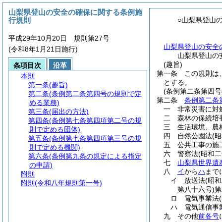
山梨県登山の安全の確保に関する条例施
行規則
○山梨県登山
平成29年10月20日 規則第27号
山梨県登山の安全
(令和8年1月21日施行)
山梨県登山の
(趣旨)
条項目次
沿革
第一条
この規則は
本則
とする。
第一条
(趣旨)
(条例第二条第四号
第二条
(条例第二条第四号の規則で定
第二条
条例第二条
める業務)
一
非常災害に対
第三条
(届出の方法)
二
森林の保続培
第四条
(条例第七条第四項第二号の規
三
生活環境、農
則で定める団体)
四
自然公園法
(
第五条
(条例第七条第四項第三号の規
五
公共工事の施
則で定める機関)
六
警察法
(昭和
第六条
(条例第九条の規定による指定
七
山梨県世界遺
の申請)
八
イ
から
ハ
まで
附則
イ
放送法
(昭
附則
(令和八年規則第一号)
第八十六号)
第
ロ
電気事業法
ハ
電気通信事
九
その他
前各号