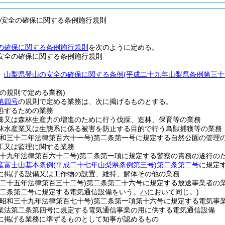
の安全の確保に関する条例施行規則
の確保に関する条例施行規則
を次のように定める。
安全の確保に関する条例施行規則
、
山梨県登山の安全の確保に関する条例
(平成二十九年山梨県条例第三十
の規則で定める業務)
第四号
の規則で定める業務は、次に掲げるものとする。
処するための業務
養又は森林生産力の増進のために行う伐採、造林、保育等の業務
林水産業又は生態系に係る被害を防止する目的で行う鳥獣捕獲等の業務
昭和三十二年法律第百六十一号)
第二条第一号に規定する自然公園の管理
工又は監理に関する業務
二十九年法律第百六十二号)
第二条第一項に規定する警察の責務の遂行の
産富士山基本条例
(平成二十七年山梨県条例第三号)
第二条第二号
に規定
に掲げる設備又は工作物の設置、維持、解体その他の業務
和二十五年法律第百三十二号)
第二条第二十六号に規定する放送事業者の
二条第二号に規定する電気通信設備をいう。
ハ
において同じ。)
(昭和三十九年法律第百七十号)
第二条第一項第十六号に規定する電気事
業法第二条第四号に規定する電気通信事業の用に供する電気通信設備
に掲げる業務に準ずるものとして知事が認めるもの