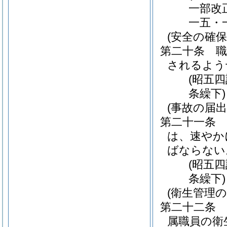
一部改
一五・
(安全の確保
第二十条
されるよう
(昭五
条繰下)
(事故の届出
第二十一条
は、速やか
ばならない
(昭五
条繰下)
(衛生管理の
第二十二条
属職員の衛