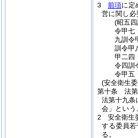
3
前項
に定
営に関し必
(昭五
令甲七
九訓令
訓令甲
甲二四
令四訓
令甲五
(安全衛生委
第十条
法
法第十九条
会」という
2
安全衛生
する委員若
る。