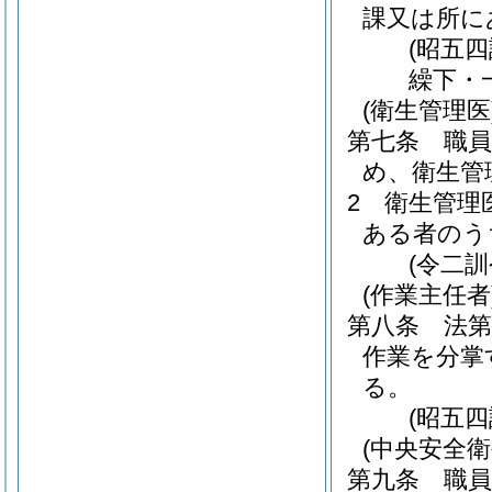
課又は所に
(昭五
繰下・
(衛生管理医
第七条
職
め、衛生管
2
衛生管理
ある者のう
(令二
(作業主任者
第八条
法
作業を分掌
る。
(昭五
(中央安全衛
第九条
職