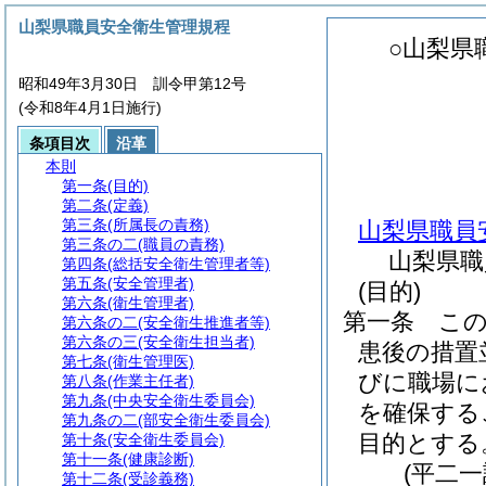
山梨県職員安全衛生管理規程
○山梨県
昭和49年3月30日 訓令甲第12号
(令和8年4月1日施行)
条項目次
沿革
本則
第一条
(目的)
第二条
(定義)
第三条
(所属長の責務)
山梨県職員
第三条の二
(職員の責務)
山梨県職
第四条
(総括安全衛生管理者等)
第五条
(安全管理者)
(目的)
第六条
(衛生管理者)
第一条
こ
第六条の二
(安全衛生推進者等)
第六条の三
(安全衛生担当者)
患後の措置
第七条
(衛生管理医)
びに職場に
第八条
(作業主任者)
第九条
(中央安全衛生委員会)
を確保する
第九条の二
(部安全衛生委員会)
目的とする
第十条
(安全衛生委員会)
第十一条
(健康診断)
(平二
第十二条
(受診義務)