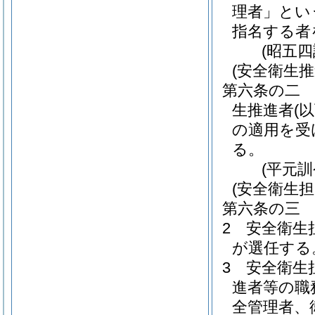
理者」とい
指名する者
(昭五
(安全衛生推
第六条の二
生推進者
(
の適用を受
る。
(平元
(安全衛生担
第六条の三
2
安全衛生
が選任する
3
安全衛生
進者等の職
全管理者、