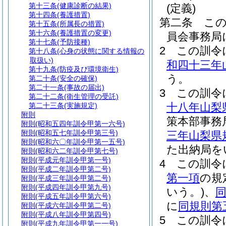
第十三条
(健康診断の結果)
(定義)
第十四条
(養護措置)
第二条
こ
第十五条
(所属長の措置)
第十六条
(養護措置の変更)
員会事務局
第十七条
(予防接種)
2
この訓令
第十八条
(心身の状態に関する情報の
取扱い)
和四十三年
第十九条
(防疫及び環境衛生)
う。
第二十条
(安全の確保)
第二十一条
(事故の届出)
3
この訓令
第二十二条
(衛生管理の受託)
十八年山梨
第二十三条
(実施規定)
附則
策本部事務
附則
(昭和五四年訓令甲第一六号)
附則
(昭和五七年訓令甲第三号)
三年山梨県
附則
(昭和六〇年訓令甲第一五号)
た出納局を
附則
(昭和六二年訓令甲第七号)
附則
(平成元年訓令甲第一号)
4
この訓令
附則
(平成二年訓令甲第二号)
第一項
の規
附則
(平成三年訓令甲第二号)
附則
(平成四年訓令甲第九号)
いう。)
、
附則
(平成五年訓令甲第六号)
に
同規則第
附則
(平成六年訓令甲第二号)
附則
(平成八年訓令甲第四号)
5
この訓令
附則
(平成九年訓令甲第一一号)