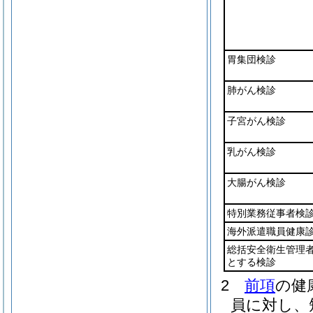
胃集団検診
肺がん検診
子宮がん検診
乳がん検診
大腸がん検診
特別業務従事者検
海外派遣職員健康
総括安全衛生管理
とする検診
2
前項
の健
員に対し、