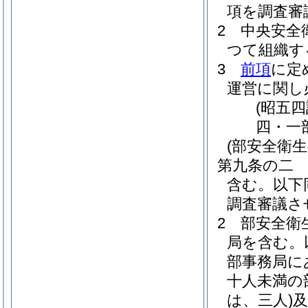
項を調査審
2
中央安全
つて組織す
3
前項
に定
運営に関し
(昭五
四・一
(部安全衛生
第九条の二
含む。以下
調査審議さ
2
部安全衛
局を含む。
部事務局に
十人未満の
は、三人)