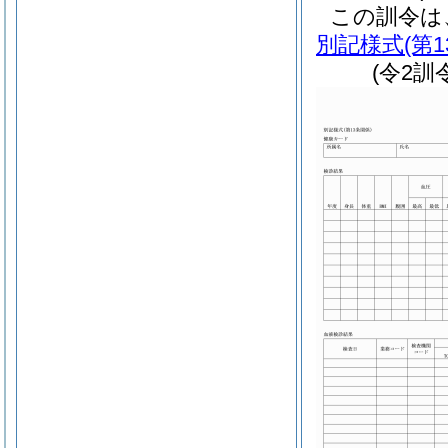
この訓令は
別記様式
(第
(令2訓