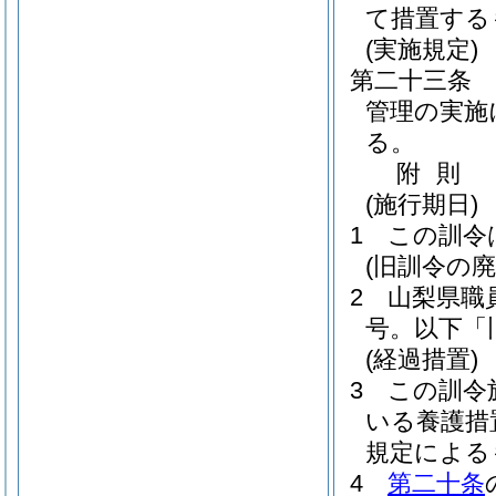
て措置する
(実施規定)
第二十三条
管理の実施
る。
附
則
(施行期日)
1
この訓令
(旧訓令の廃
2
山梨県職
号。以下「
(経過措置)
3
この訓令
いる養護措
規定による
4
第二十条