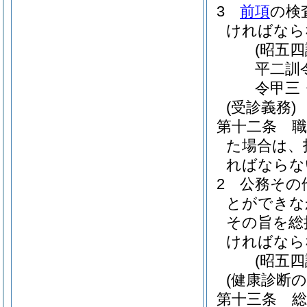
3
前項
の検
ければなら
(昭五
平二訓
令甲三
(受診義務)
第十二条
た場合は、
ればならな
2
公務その
とができな
その旨を総
ければなら
(昭五
(健康診断の
第十三条