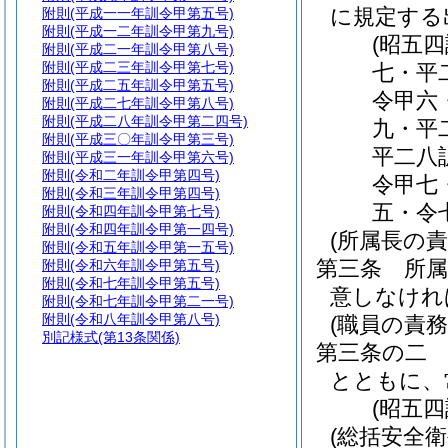
に規定する
附則
(平成一一年訓令甲第五号)
附則
(平成一二年訓令甲第九号)
(昭五
附則
(平成二一年訓令甲第八号)
附則
(平成二三年訓令甲第七号)
七・平
附則
(平成二五年訓令甲第五号)
令甲六
附則
(平成二七年訓令甲第八号)
附則
(平成二八年訓令甲第二四号)
九・平
附則
(平成三〇年訓令甲第三号)
平二八
附則
(平成三一年訓令甲第六号)
附則
(令和二年訓令甲第四号)
令甲七
附則
(令和三年訓令甲第四号)
五・令
附則
(令和四年訓令甲第七号)
附則
(令和四年訓令甲第一四号)
(所属長の責
附則
(令和五年訓令甲第一五号)
第三条
所
附則
(令和六年訓令甲第五号)
附則
(令和七年訓令甲第五号)
意しなけれ
附則
(令和七年訓令甲第二一号)
附則
(令和八年訓令甲第八号)
(職員の責務
別記様式
(第13条関係)
第三条の二
とともに、
(昭五
(総括安全衛