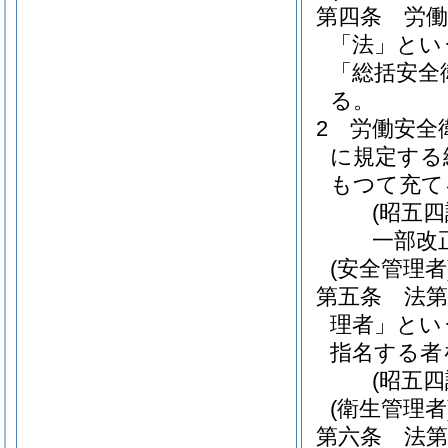
第四条
労働
「法」とい
「総括安全
る。
2
労働安全
に規定する
もつて充て
(昭五
一部改
(安全管理者
第五条
法
理者」とい
指名する者
(昭五
(衛生管理者
第六条
法