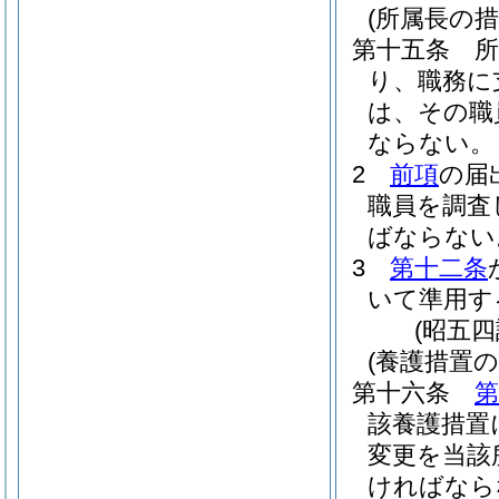
(所属長の措
第十五条
り、職務に
は、その職
ならない。
2
前項
の届
職員を調査
ばならない
3
第十二条
いて準用す
(昭五
(養護措置の
第十六条
第
該養護措置
変更を当該
ければなら