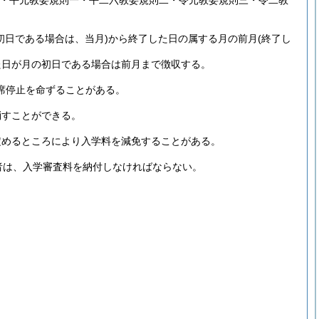
三・平元教委規則一・平二六教委規則二・令元教委規則三・令二教
初日である場合は、当月)
から終了した日の属する月の前月
(終了し
た日が月の初日である場合は前月まで徴収する。
席停止を命ずることがある。
消すことができる。
定めるところにより入学料を減免することがある。
者は、入学審査料を納付しなければならない。