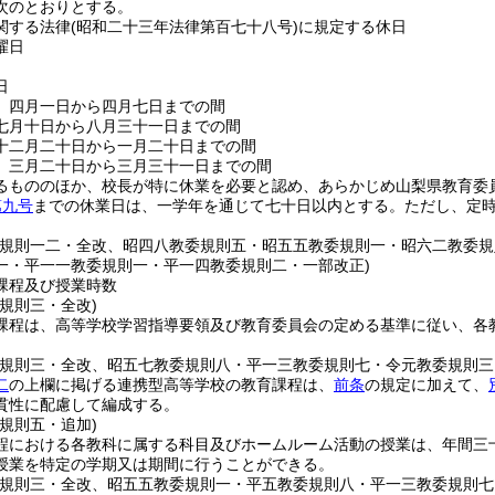
次のとおりとする。
関する法律
(昭和二十三年法律第百七十八号)
に規定する休日
曜日
日
 四月一日から四月七日までの間
七月十日から八月三十一日までの間
十二月二十日から一月二十日までの間
 三月二十日から三月三十一日までの間
るもののほか、校長が特に休業を必要と認め、あらかじめ山梨県教育委
第九号
までの休業日は、一学年を通じて七十日以内とする。
ただし、定
委規則一二・全改、昭四八教委規則五・昭五五教委規則一・昭六二教委
一・平一一教委規則一・平一四教委規則二・一部改正)
課程及び授業時数
規則三・全改)
課程は、高等学校学習指導要領及び教育委員会の定める基準に従い、各
委規則三・全改、昭五七教委規則八・平一三教委規則七・令元教委規則三
二
の上欄に掲げる連携型高等学校の教育課程は、
前条
の規定に加えて、
貫性に配慮して編成する。
規則五・追加)
程における各教科に属する科目及びホームルーム活動の授業は、年間三
授業を特定の学期又は期間に行うことができる。
委規則三・全改、昭五五教委規則一・平五教委規則八・平一三教委規則七