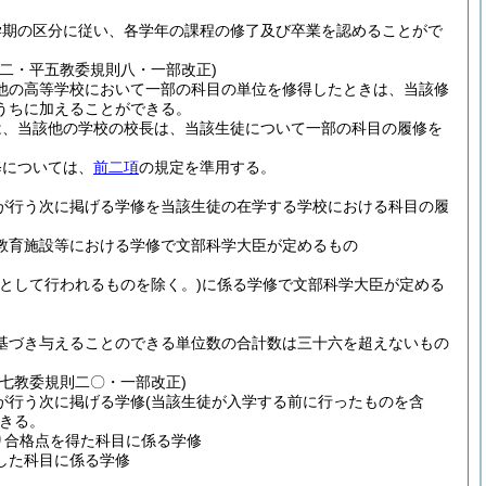
学期の区分に従い、各学年の課程の修了及び卒業を認めることがで
二・平五教委規則八・一部改正)
他の高等学校において一部の科目の単位を修得したときは、当該修
うちに加えることができる。
は、当該他の学校の校長は、当該生徒について一部の科目の履修を
修については、
前二項
の規定を準用する。
が行う次に掲げる学修を当該生徒の在学する学校における科目の履
教育施設等における学修で文部科学大臣が定めるもの
として行われるものを除く。)
に係る学修で文部科学大臣が定める
基づき与えることのできる単位数の合計数は三十六を超えないもの
七教委規則二〇・一部改正)
が行う次に掲げる学修
(当該生徒が入学する前に行ったものを含
きる。
り合格点を得た科目に係る学修
した科目に係る学修