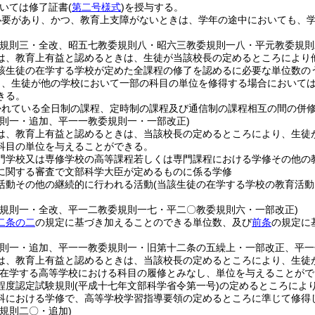
いては修了証書
(
第二号様式
)
を授与する。
必要があり、かつ、教育上支障がないときは、学年の途中においても、
委規則三・全改、昭五七教委規則八・昭六三教委規則一八・平元教委規則
は、教育上有益と認めるときは、生徒が当該校長の定めるところにより
該生徒の在学する学校が定めた全課程の修了を認めるに必要な単位数の
り、生徒が他の学校において一部の科目の単位を修得する場合において
きる。
かれている全日制の課程、定時制の課程及び通信制の課程相互の間の併
規則一・追加、平一一教委規則一・一部改正)
は、教育上有益と認めるときは、当該校長の定めるところにより、生徒
科目の単位を与えることができる。
門学校又は専修学校の高等課程若しくは専門課程における学修その他の
に関する審査で文部科学大臣が定めるものに係る学修
活動その他の継続的に行われる活動
(当該生徒の在学する学校の教育活動
委規則一・全改、平一二教委規則一七・平二〇教委規則六・一部改正)
二条の二
の規定に基づき加えることのできる単位数、及び
前条
の規定に
規則一・追加、平一一教委規則一・旧第十二条の五繰上・一部改正、平一
は、教育上有益と認めるときは、当該校長の定めるところにより、生徒
在学する高等学校における科目の履修とみなし、単位を与えることがで
程度認定試験規則
(平成十七年文部科学省令第一号)
の定めるところによ
科における学修で、高等学校学習指導要領の定めるところに準じて修得
委規則二〇・追加)