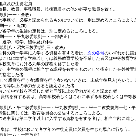
組織及び生徒定員
校長、教員、事務職員、技術職員その他の必要な職員を置く。
委規則一一・全改)
の事務で、必要と認められるものについては、別に定めるところにより
則一五・追加)
び各学年の生徒の定員は、別に定めるところによる。
規則一一・平九教委規則一・一部改正)
、退学、転学、留学及び休学
委規則八・昭六三教委規則三・改称)
別科の第一学年に入学する資格を有する者は、
次の各号
のいずれかに該
はこれに準ずる学校若しくは義務教育学校を卒業した者又は中等教育学
学校教育における九年の課程を修了した者
が、中学校の課程に相当する課程を有するものとして指定した在外教育
の指定した者
対して親権を行う者
(親権を行う者のないときは、未成年後見人)
をいう。
と同等以上の学力があると認定された者
おいて中学校を卒業した者と同等以上の学力があると認めた者
る資格を有する者は、高等学校若しくはこれに準ずる学校若しくは中等
委規則八・平二教委規則一一・平九教委規則一・平一二教委規則一七・平
募集に関しては、教育委員会の公告するところによる。
の途中又は第二学年以上に入学する資格を有する者は、相当年齢に達し
募集は、学校において各学年の生徒定員に欠員を生じた場合に行なう。
委規則一八・一部改正)