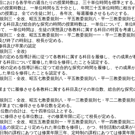
程における各学年の週当たりの授業時数は、三十単位時間を標準とする
動の授業時数は、一単位時間を五十分とし、年間三十五単位時間に相当
動の授業は、全ての生徒に対し、各年次、毎週履修させるものとする。
委規則三・全改、昭五五教委規則一・平五教委規則八・平一三教委規則七
する科目及び総合的な探究の時間の授業時数は、一単位について、単位
いて、一単位時間は、生徒の実態及び各教科に属する科目の特質を考慮
委規則三・全改、昭五五教委規則一・平二教委規則一一・平一三教委規則
及び終了の時刻は、校長が定める。
修得及び卒業の認定
規則三・全改)
校の定める指導計画に従つて各教科に属する科目を履修し、その成果が
する科目について履修した単位を修得したことを認定する。
学校の定める指導計画に従つて総合的な探究の時間を履修し、その成果
した単位を修得したことを認定する。
委規則三・全改、昭五七教委規則八・平五教委規則八・平一三教委規則
業までに履修させる各教科に属する科目及びその単位数、総合的な探究
委規則三・全改、昭五七教委規則八・平一三教委規則七・平二二教委規則
卒業までに修得させる単位数を定める。
単位数の合計は、七十四単位以上とする。
でに修得させる単位数は、その修業年限に応じて校長が定める。
委規則三・全改、昭五五教委規則一・平五教委規則八・平一四教委規則二
前条
の規定により定められた単位数を修得し、かつ、特別活動の成果が
全日制の課程にあつては修業年限三年、定時制の課程にあつては修業年限