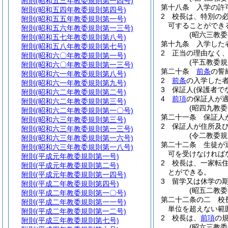
附則
(昭和五三年教委規則第一四号)
第十八条
入学の許
附則
(昭和五四年教委規則第四号)
2
校長は、特別の
附則
(昭和五五年教委規則第一号)
可することができ
附則
(昭和五六年教委規則第一三号)
(昭六三教
附則
(昭和五七年教委規則第八号)
第十九条
入学した
附則
(昭和五八年教委規則第七号)
2
正当の理由なく
附則
(昭和六〇年教委規則第一号)
(平五教委
附則
(昭和六〇年教委規則第一三号)
第二十条
前条
の誓
附則
(昭和六一年教委規則第八号)
2
前条
の入学した
附則
(昭和六一年教委規則第九号)
3
保証人
(保護者で
附則
(昭和六二年教委規則第二号)
4
前項
の保証人が
附則
(昭和六二年教委規則第三号)
(昭四九教
附則
(昭和六二年教委規則第一〇号)
第二十一条
保証人
附則
(昭和六三年教委規則第三号)
2
保証人が住所及
附則
(昭和六三年教委規則第一三号)
(令二教委
附則
(昭和六三年教委規則第一六号)
第二十二条
生徒が
附則
(昭和六三年教委規則第一八号)
可を受けなければ
附則
(平成元年教委規則第一号)
2
校長は、一家転
附則
(平成元年教委規則第二号)
とができる。
附則
(平成元年教委規則第一四号)
3
留学又は休学の
附則
(平成二年教委規則第四号)
(昭五二教
附則
(平成二年教委規則第一〇号)
第二十二条の二
校
附則
(平成二年教委規則第一一号)
単位を超えない範
附則
(平成二年教委規則第一二号)
2
校長は、
前項
の
附則
(平成三年教委規則第七号)
(昭六三教