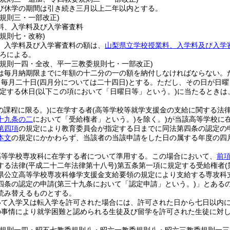
び休学の期間は引き続き三月以上二年以内とする。
委規則三・一部改正)
料、入学料及び入学審査料
規則七・改称)
、入学料及び入学審査料の額は、
山梨県立学校授業料、入学料及び入学
ろによる。
委規則一四・全改、平一三教委規則七・一部改正)
は毎月納期限までに年額の十二分の一の額を納付しなければならない。
、毎月二十日
(四月分については二十四日)
とする。
ただし、その日が日曜
定する休日
(以下この項において「日曜日等」という。)
に当たるときは
の課程に限る。)
に在学する者
(高等学校等就学支援金の支給に関する法
十九条の二
において「受給権者」という。)
を除く。)
が当該高等学校に
第四項
の規定により教育委員会が指定する日までに同法第四条の認定の
本文
の規定にかかわらず、当該者の当該申請をした日の属する年度の四
高等学校専攻科に在学する者について準用する。
この場合において、
前
する法律
(平成二十二年法律第十八号)
第五条第一項に規定する受給権者
県公立高等学校専攻科修学支援金支給要領の規定により支給する専攻科
四条の認定の申請
(第三十九条において「認定申請」という。)
」とある
読み替えるものとする。
いて入学又は転入学を許可された場合には、許可された日から七日以内
の事情により就学困難と認められる生徒及び留学を許可された生徒に対