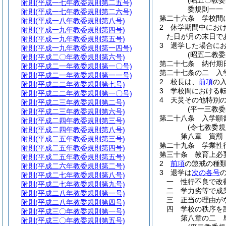
(昭五〇教
附則
(平成一七年教委規則第二五号)
委規則一一
附則
(平成一七年教委規則第二六号)
第二十六条
学校間
附則
(平成一八年教委規則第八号)
2
休学期間中にお
附則
(平成一九年教委規則第四号)
た日が月の末日で
附則
(平成一九年教委規則第五号)
3
退学した場合に
附則
(平成一九年教委規則第一四号)
(昭五二教
附則
(平成二〇年教委規則第六号)
第二十七条
納付期
附則
(平成二一年教委規則第一〇号)
第二十七条の二
入
附則
(平成二一年教委規則第一一号)
2
校長は、
前項
の
附則
(平成二二年教委規則第七号)
3
学校間における
附則
(平成二二年教委規則第一〇号)
4
天災その他特別
附則
(平成二三年教委規則第二号)
(平一三教委
附則
(平成二三年教委規則第六号)
第二十八条
入学願
附則
(平成二四年教委規則第三号)
(令七教委
附則
(平成二四年教委規則第八号)
第八章
賞罰
附則
(平成二五年教委規則第三号)
第二十九条
学業性
附則
(平成二五年教委規則第四号)
第三十条
教育上必
附則
(平成二五年教委規則第五号)
2
前項
の懲戒の種
附則
(平成二六年教委規則第二号)
3
退学は
次の各号
附則
(平成二七年教委規則第八号)
一
性行不良で改
附則
(平成二七年教委規則第九号)
二
学力劣等で成
附則
(平成二八年教委規則第一号)
三
正当の理由が
附則
(平成二八年教委規則第四号)
四
学校の秩序を
附則
(平成三〇年教委規則第一号)
第八章の二
附則
(平成三〇年教委規則第五号)