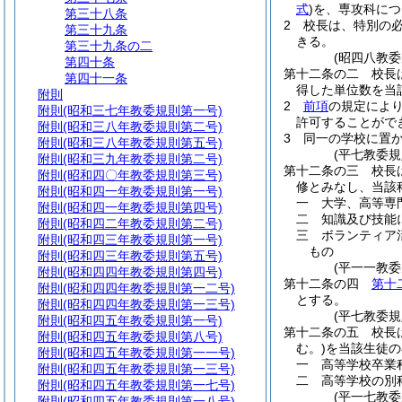
式
)
を、専攻科につ
第三十八条
2
校長は、特別の
第三十九条
きる。
第三十九条の二
(昭四八教
第四十条
第十二条の二
校長
第四十一条
得した単位数を当
附則
2
前項
の規定によ
附則
(昭和三七年教委規則第一号)
許可することがで
附則
(昭和三八年教委規則第二号)
3
同一の学校に置
附則
(昭和三八年教委規則第五号)
(平七教委
附則
(昭和三九年教委規則第二号)
第十二条の三
校長
附則
(昭和四〇年教委規則第三号)
修とみなし、当該
附則
(昭和四一年教委規則第一号)
一
大学、高等専
附則
(昭和四一年教委規則第四号)
二
知識及び技能
附則
(昭和四二年教委規則第二号)
三
ボランティア
附則
(昭和四三年教委規則第一号)
もの
附則
(昭和四三年教委規則第五号)
(平一一教
附則
(昭和四四年教委規則第四号)
第十二条の四
第十
附則
(昭和四四年教委規則第一二号)
とする。
附則
(昭和四四年教委規則第一三号)
(平七教委
附則
(昭和四五年教委規則第一号)
第十二条の五
校長
附則
(昭和四五年教委規則第八号)
む。)
を当該生徒の
附則
(昭和四五年教委規則第一一号)
一
高等学校卒業
附則
(昭和四五年教委規則第一三号)
二
高等学校の別
附則
(昭和四五年教委規則第一七号)
(平一七教
附則
(昭和四五年教委規則第一八号)