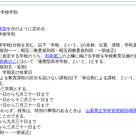
等学校学則
学則
を次のように定める。
学校学則
等学校
(分校を含む。以下「学校」という。)
の名称、位置、課程、学科
委規則一一・昭五〇教委規則四・昭五四教委規則四・一部改正)
に規定する学校のうち、
別表第二
の上欄に掲げる学校を学校教育法施行
四条の二
において「連携型高等学校」という。)
とする。
規則五・追加)
、学期及び休業日
による教育課程の区分を設けない課程
(以下「単位制による課程」という。
る。
の三学期とする。
一日から七月三十一日まで
一日から十二月三十一日まで
一日から三月三十一日まで
かわらず、校長は、特別の事情のあるときは、
山梨県立学校管理規則
(
ことができる。
から九月三十日まで
から三月三十一日まで
規則一・一部改正)