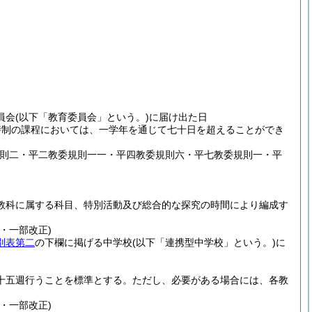
員会
(以下「教育委員会」という。)
に届け出た日
時制の課程においては、一学年を通じて七十日を超えることができ
規則二・平二教委規則一一・平四教委規則六・平七教委規則一・平
教科に属する科目、特別活動及び総合的な探究の時間により編成す
・一部改正)
別表第二
の下欄に掲げる中学校
(以下「連携型中学校」という。)
に
十五週行うことを標準とする。
ただし、必要がある場合には、各教
・一部改正)