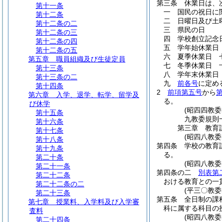
第三条
休業日は、
第十一条
一
国民の祝日に
第十二条
二
日曜日及び土
第十二条の二
三
県民の日
第十二条の三
四
学校創立記念
第十二条の四
五
学年始休業日
第十二条の五
六
夏季休業日 
第五章
職員組織及び生徒定員
七
冬季休業日 
第十三条
八
学年末休業日
第十三条の二
九
前各号
に定め
第十四条
2
前項第五号
から
第六章
入学、退学、転学、留学及
る。
び休学
(昭四四教
第十五条
九教委規則
第十六条
第三章
教育
第十七条
(昭四八教委
第十八条
第四条
学校の教育
第十九条
る。
第二十条
(昭四八教
第二十一条
第四条の二
別表第
第二十二条
おける教育との一
第二十二条の二
(平三〇教委
第二十三条
第五条
全日制の課
第七章
授業料、入学料及び入学審
科に属する科目の
査料
(昭四八教
第二十四条