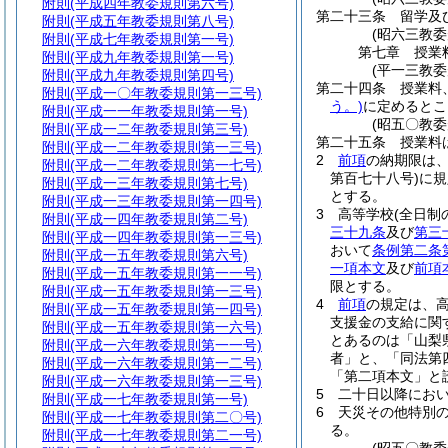
附則
(平成四年教委規則第六号)
第二十三条
留学及
附則
(平成五年教委規則第八号)
(昭六三教
附則
(平成七年教委規則第一号)
第七章
授業
附則
(平成九年教委規則第一号)
(平一三教委
附則
(平成九年教委規則第四号)
第二十四条
授業料
附則
(平成一〇年教委規則第一三号)
う。)
に定めるとこ
附則
(平成一一年教委規則第一号)
(昭五〇教
附則
(平成一二年教委規則第三号)
第二十五条
授業料
附則
(平成一二年教委規則第一三号)
2
前項
の納期限は
附則
(平成一二年教委規則第一七号)
第百七十八号)
に規
附則
(平成一三年教委規則第七号)
とする。
附則
(平成一三年教委規則第一四号)
3
高等学校
(全日制
附則
(平成一四年教委規則第二号)
三十九条
及び
第三
附則
(平成一四年教委規則第一三号)
おいて
条例第二条
附則
(平成一五年教委規則第六号)
一項本文
及び
前項
附則
(平成一五年教委規則第一一号)
限とする。
附則
(平成一五年教委規則第一三号)
4
前項
の規定は、
附則
(平成一五年教委規則第一四号)
支援金の支給に関
附則
(平成一五年教委規則第一六号)
とあるのは「山梨
附則
(平成一六年教委規則第一一号)
者」と、「同法第
附則
(平成一六年教委規則第一二号)
「第二項本文」と
附則
(平成一六年教委規則第一三号)
5
二十日以降にお
附則
(平成一七年教委規則第一号)
6
天災その他特別
附則
(平成一七年教委規則第二〇号)
る。
附則
(平成一七年教委規則第二一号)