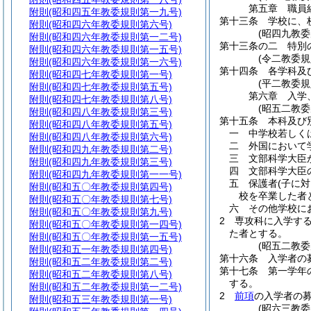
第五章
職員
附則
(昭和四五年教委規則第一九号)
第十三条
学校に、
附則
(昭和四六年教委規則第六号)
(昭四九教
附則
(昭和四六年教委規則第一二号)
第十三条の二
特別
附則
(昭和四六年教委規則第一五号)
(令二教委規
附則
(昭和四六年教委規則第一六号)
第十四条
各学科及
附則
(昭和四七年教委規則第一号)
(平二教委
附則
(昭和四七年教委規則第五号)
第六章
入学
附則
(昭和四七年教委規則第八号)
(昭五二教
附則
(昭和四八年教委規則第三号)
第十五条
本科及び
附則
(昭和四八年教委規則第五号)
一
中学校若しく
附則
(昭和四八年教委規則第六号)
二
外国において
附則
(昭和四九年教委規則第二号)
三
文部科学大臣
附則
(昭和四九年教委規則第三号)
四
文部科学大臣
附則
(昭和四九年教委規則第一一号)
五
保護者
(子に
附則
(昭和五〇年教委規則第四号)
校を卒業した者
附則
(昭和五〇年教委規則第七号)
六
その他学校に
附則
(昭和五〇年教委規則第九号)
2
専攻科に入学す
附則
(昭和五〇年教委規則第一四号)
た者とする。
附則
(昭和五〇年教委規則第一五号)
(昭五二教
附則
(昭和五一年教委規則第四号)
第十六条
入学者の
附則
(昭和五二年教委規則第二号)
第十七条
第一学年
附則
(昭和五二年教委規則第八号)
する。
附則
(昭和五二年教委規則第一二号)
2
前項
の入学者の
附則
(昭和五三年教委規則第一号)
(昭六三教