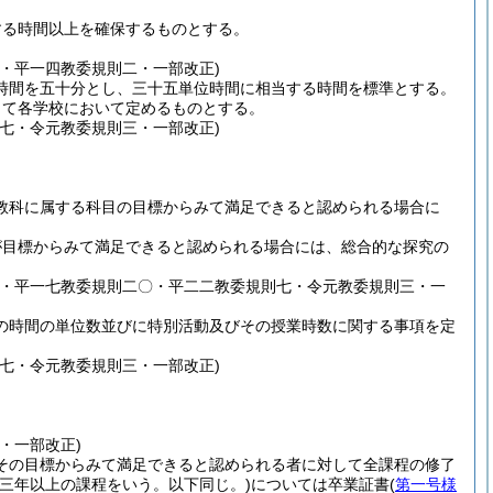
。
する時間以上を確保するものとする。
・平一四教委規則二・一部改正)
時間を五十分とし、三十五単位時間に相当する時間を標準とする。
して各学校において定めるものとする。
七・令元教委規則三・一部改正)
教科に属する科目の目標からみて満足できると認められる場合に
が目標からみて満足できると認められる場合には、総合的な探究の
七・平一七教委規則二〇・平二二教委規則七・令元教委規則三・一
の時間の単位数並びに特別活動及びその授業時数に関する事項を定
七・令元教委規則三・一部改正)
・一部改正)
その目標からみて満足できると認められる者に対して全課程の修了
三年以上の課程をいう。以下同じ。)
については卒業証書
(
第一号様