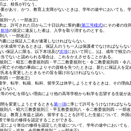
可は、校長が行なう。
必要があり、かつ、教育上支障がないときは、学年の途中においても、
る。
委規則一八・一部改正)
者は、許可された日から二十日以内に誓約書
(
第三号様式
)
にその者の住
、
前項
の規定に違反した者は、入学を取り消すものとする。
規則八・一部改正)
約書には保証人二名が連署しなければならない。
者が未成年であるときは、保証人のうち一人は保護者でなければならな
ない保証人に限る。以下本項及び
次項
において同じ。)
は、成年で独立の
適当でないと認められる場合は、これをかえさせることがある。
委規則二・昭五〇教委規則四・平二二教委規則七・令二教委規則四・令八
が死亡その他の事由によりその資格を失つたときは、新たに保証人を定
び氏名を変更したときもその旨を届け出なければならない。
規則四・一部改正)
退学、転学、転籍、転科、留学又は休学しようとするときは、その理由
ならない。
住等のやむを得ない理由により他の高等学校から転学を志望する生徒が
期間を変更しようとするときも
第一項
に準じて許可をうけなければなら
委規則八・昭六三教委規則三・平五教委規則八・令二教委規則四・一部改
長は、教育上有益と認め、留学することを許可した生徒について、外国
囲で単位の修得を認定することができる。
規定により単位の修得を認定した生徒について、学年の途中においても
委規則三・追加、令四教委規則二・一部改正)