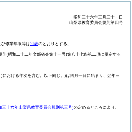
昭和三十六年三月三十一日
山梨県教育委員会規則第四号
及び修業年限等は
別表
のとおりとする。
規則
(昭和二十二年文部省令第十一号)
第八十七条第二項に規定する
)
における年次を含む。以下同じ。)
は四月一日に始まり、翌年三
昭和三十六年山梨県教育委員会規則第三号)
の定めるところにより、