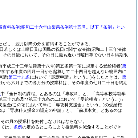
審査料条例
(昭和二十六年山梨県条例第十五号。以下「条例」とい
ただし、翌月以降の分を前納することができる。
日若しくは土曜日又は国民の祝日に関する法律
(昭和二十三年法律
、その日後において、その日に最も近い日曜日等でない日を納期限
律
(平成二十二年法律第十八号)
第五条第一項に規定する受給権者
(
第
在学する年度の四月一日から起算して二十四日を超えない範囲内に
申請
(
第三十九条
において「認定申請」という。)
をしたときは、
第
月から六月までの各月分の授業料は、その年度の七月二十日を納期
項
中「全日制の課程」とあるのは「専攻科」と、「高等学校等就学
(第三十九条及び第三十九条の二において「受給権者」という。)
」
支援金
(この項において単に「専攻科支援金」という。)
の受給権
のは「専攻科支援金の認定の申請」と、「前項本文」とあるのは
にその月の授業料を納付しなければならない。
しては、
条例
の定めるところにより授業料を減免することができ