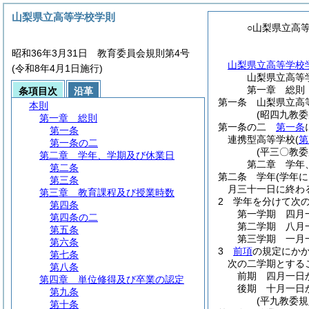
山梨県立高等学校学則
○山梨県立高
昭和36年3月31日 教育委員会規則第4号
山梨県立高等学校
(令和8年4月1日施行)
山梨県立高等
第一章
総則
条項目次
沿革
第一条
山梨県立高
本則
(昭四九教
第一章
総則
第一条の二
第一条
第一条
連携型高等学校
(
第
第一条の二
(平三〇教委
第二章
学年、学期及び休業日
第二章
学年
第二条
第二条
学年
(学年
第三条
月三十一日に終わ
第三章
教育課程及び授業時数
2
学年を分けて次
第四条
第一学期 四月
第四条の二
第二学期 八月
第五条
第三学期 一月
第六条
3
前項
の規定にか
第七条
次の二学期とする
第八条
前期 四月一日
第四章
単位修得及び卒業の認定
後期 十月一日
第九条
(平九教委
第十条