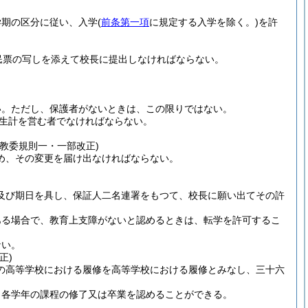
学期の区分に従い、入学
(
前条第一項
に規定する入学を除く。)
を許
民票の写しを添えて校長に提出しなければならない。
い。
ただし、保護者がないときは、この限りではない。
生計を営む者でなければならない。
教委規則一・一部改正)
め、その変更を届け出なければならない。
及び期日を具し、保証人二名連署をもつて、校長に願い出てその許
ある場合で、教育上支障がないと認めるときは、転学を許可するこ
ない。
正)
の高等学校における履修を高等学校における履修とみなし、三十六
、各学年の課程の修了又は卒業を認めることができる。