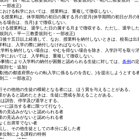
委規則一四・昭五七教委規則八・昭六一教委規則八・昭六三教委規則一
・一部改正)
における転学においては、授業料は、重複して徴収しない。
ける授業料は、休学期間の初日の属する月の翌月
(休学期間の初日が月の
ある場合は、当月)
まで徴収しない。
おける授業料は、退学した日の属する月まで徴収する。
ただし、退学し
委規則八・平一三教委規則七・一部改正)
日後十五日以上経過して、なお、授業料を納付しないときは、校長は出
学料は、入学の際に納付しなければならない。
入学料を納付しない場合は、やむを得ない場合を除き、入学許可を取り
転学においては、入学料は、重複して徴収しない。
の事情により入学料の納付が困難と認められる生徒に対しては、
条例
の
規則七・追加)
書
(他の都道府県からの転入学に係るものを含む。)
を提出しようとする
規則二・一部改正)
行その他他の生徒の模範となる者には、ほう賞を与えることがある。
要があると認めたときは、生徒に懲戒を加えることがある。
類は訓告、停学及び退学とする。
の一に該当する者に限つて行なう。
善の見込みがないと認められる者
業の見込みがないと認められる者
なく出席常でない者
乱し、その他生徒としての本分に反した者
単位制による課程の特例