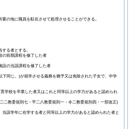
所要の地に職員を駐在させて処理させることができる。
当する者とする。
校の前期課程を修了した者
施設の当該課程を修了した者
以下同じ。)
が就学させる義務を猶予又は免除された子女で、中学
教育学校を卒業した者又はこれと同等以上の学力があると認められ
二二教委規則七・平二八教委規則一・令二教委規則四・一部改正)
、当該学年に在学する者と同等以上の学力があると認められた者と