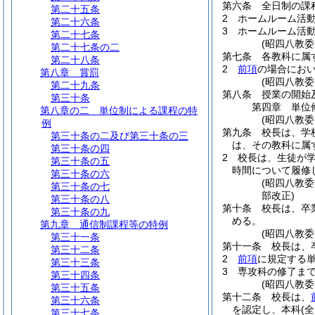
第六条
全日制の課
第二十五条
2
ホームルーム活
第二十六条
3
ホームルーム活
第二十七条
(昭四八教
第二十七条の二
第七条
各教科に属
第二十八条
2
前項
の場合にお
第八章
賞罰
(昭四八教
第二十九条
第八条
授業の開始
第三十条
第四章
単位
第八章の二
単位制による課程の特
(昭四八教委
例
第九条
校長は、学
第三十条の二及び第三十条の三
は、その教科に属
第三十条の四
2
校長は、生徒が
第三十条の五
時間について履修
第三十条の六
(昭四八教
第三十条の七
部改正)
第三十条の八
第十条
校長は、卒
第三十条の九
める。
第九章
通信制課程等の特例
(昭四八教
第三十一条
第十一条
校長は、
第三十二条
2
前項
に規定する
第三十三条
3
専攻科の修了ま
第三十四条
(昭四八教
第三十五条
第十二条
校長は、
第三十六条
を認定し、本科
(
第三十七条