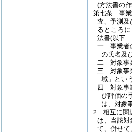
(方法書の作
第七条
事
査、予測及
るところに
法書
(以下
一
事業者
の氏名及
二
対象事
三
対象事
域」という
四
対象事
び評価の
は、対象
2
相互に関
は、当該対
て、併せて