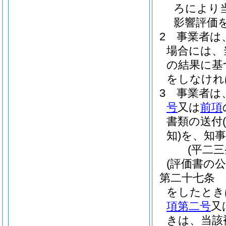
ろにより
影響評価
2
事業者は
場合には、
の結果に基
をしなけれ
3
事業者は
号
又は
前項
書類の送付
知)
を、知
(平二
(評価書の公
第二十七条
をしたとき
項第二号
又
きは、当該