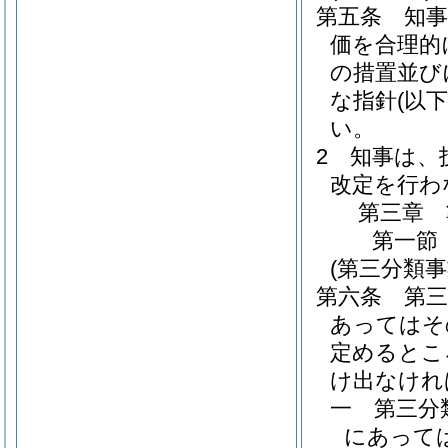
第五条
知
価を合理的
の措置並び
な指針
(以
い。
2
知事は、
改定を行わ
第三章
第一節
(第三分類
第六条
第
あってはそ
定めるとこ
け出なけれ
一
第三分
にあって