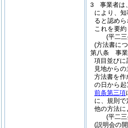
3
事業者は
により、知
ると認めら
これを要約
(平二
(方法書に
第八条
事
項目並びに
見地からの
方法書を作
の日から起
前条第三項
に、規則で
他の方法に
(平二
(説明会の開