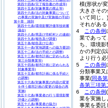
模
(形状が
第四十四条
(完了報告書の作成等)
第四十五条
(対象事業の廃止等)
大きさその
第四十六条
(法の対象事業について
いて同じ。
の事業の実施中及び実施後の手続)
第十章
雑則
それがある
第四十七条
(環境影響評価等技術審
4
この条例
議会)
第四十八条
(県及び市町村との連絡)
業であって
第四十九条
(報告及び調査)
第五十条
(勧告及び公表)
ち、環境影
第五十一条
(実地調査への協力要請)
かの判定
(
第五十二条
(法の手続との調整)
第五十三条
(都市計画に定められる
より行う必
第三分類事業等)
5
この条例
第五十四条
(都市計画に定められる
対象事業等)
分類事業又
第五十五条
(都市計画に係る手続と
事業
(
同条第
の調整)
第五十六条
(対象事業の内容の変更
条第三項第
を伴う都市計画の変更の場合の再
6
この条例
(
実施)
第五十七条
(事業者の行う環境影響
業を実施し
評価との調整)
第五十八条
(事業者の協力)
事業を委託