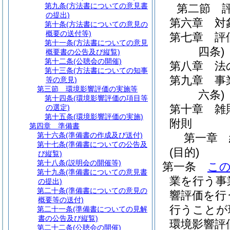
第九条
(方法書についての意見書
第二節
の提出)
第六章
対
第十条
(方法書についての意見の
概要の送付等)
第七章
評
第十一条
(方法書についての意見
四条)
概要書の公告及び縦覧)
第十二条
(公聴会の開催)
第八章
法
第十三条
(方法書についての知事
第九章
事
等の意見)
第三節
環境影響評価の実施等
六条)
第十四条
(環境影響評価の項目等
第十章
雑
の選定)
第十五条
(環境影響評価の実施)
附則
第四章
準備書
第十六条
(準備書の作成及び送付)
第一章
第十七条
(準備書についての公告及
(目的)
び縦覧)
第十八条
(説明会の開催等)
第一条
こ
第十九条
(準備書についての意見書
業を行う事
の提出)
第二十条
(準備書についての意見の
響評価を行
概要等の送付)
行うことが
第二十一条
(準備書についての見解
書の公告及び縦覧)
環境影響評
第二十二条
(公聴会の開催)