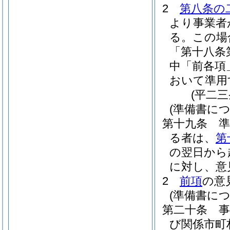
2
第八条の
より事業者
る。
この場
「第十八条
中「前各項
おいて準用
(平二
(準備書に
第十九条
る者は、
第
の翌日から
に対し、意
2
前項
の意
(準備書に
第二十条
び関係市町