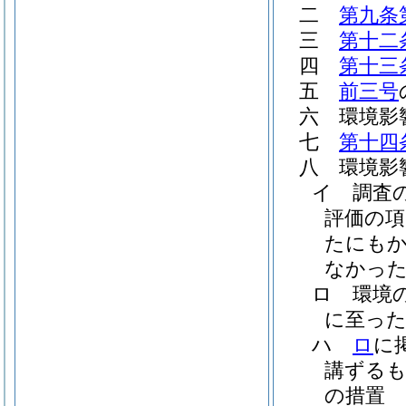
二
第九条
三
第十二
四
第十三
五
前三号
六
環境影
七
第十四
八
環境影
イ
調査
評価の
たにも
なかった
ロ
環境
に至った
ハ
ロ
に
講ずる
の措置