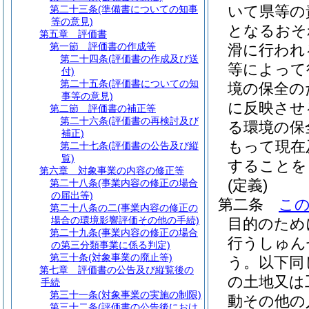
いて県等の
第二十三条
(準備書についての知事
等の意見)
となるおそ
第五章
評価書
第一節
評価書の作成等
滑に行われ
第二十四条
(評価書の作成及び送
等によって
付)
第二十五条
(評価書についての知
境の保全の
事等の意見)
に反映させ
第二節
評価書の補正等
第二十六条
(評価書の再検討及び
る環境の保
補正)
もって現在
第二十七条
(評価書の公告及び縦
覧)
することを
第六章
対象事業の内容の修正等
(定義)
第二十八条
(事業内容の修正の場合
の届出等)
第二条
こ
第二十八条の二
(事業内容の修正の
場合の環境影響評価その他の手続)
目的のため
第二十九条
(事業内容の修正の場合
行うしゅん
の第三分類事業に係る判定)
第三十条
(対象事業の廃止等)
う。以下同
第七章
評価書の公告及び縦覧後の
の土地又は
手続
第三十一条
(対象事業の実施の制限)
動その他の
第三十二条
(評価書の公告後におけ