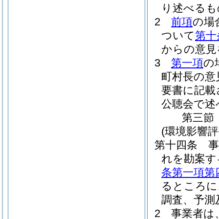
り述べるも
2
前項
の場
ついて
第十
からの意見
3
第一項
の
町村長の意
要書に記載
公聴会で述
第三節
(環境影響
第十四条
れを勘案す
条第一項第
るところに
調査、予測
2
事業者は