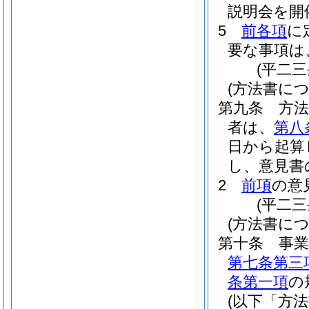
説明会を開
5
前各項
に
要な事項は
(平二
(方法書に
第九条
方
者は、
第八
日から起算
し、意見書
2
前項
の意
(平二
(方法書に
第十条
事
第七条第三
条第一項
の
(以下「方