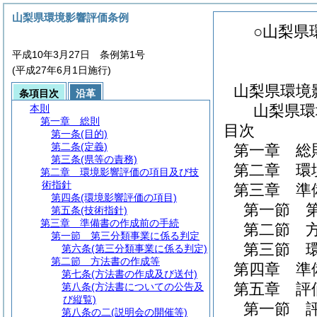
山梨県環境影響評価条例
○山梨県
平成10年3月27日 条例第1号
(平成27年6月1日施行)
山梨県環境
条項目次
沿革
山梨県環
本則
第一章
総則
目次
第一条
(目的)
第二条
(定義)
第一章
総
第三条
(県等の責務)
第二章
環
第二章
環境影響評価の項目及び技
術指針
第三章
準
第四条
(環境影響評価の項目)
第一節
第五条
(技術指針)
第三章
準備書の作成前の手続
第二節
第一節
第三分類事業に係る判定
第三節
第六条
(第三分類事業に係る判定)
第二節
方法書の作成等
第四章
準
第七条
(方法書の作成及び送付)
第五章
評
第八条
(方法書についての公告及
び縦覧)
第一節
第八条の二
(説明会の開催等)