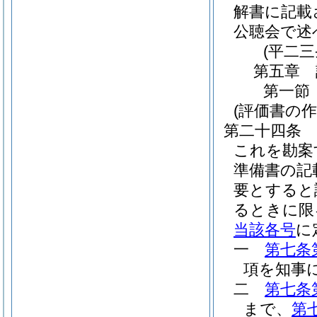
解書に記載
公聴会で述
(平二
第五章
第一節
(評価書の作
第二十四条
これを勘案
準備書の記
要とすると
るときに限
当該各号
に
一
第七条
項を知事
二
第七条
まで、
第