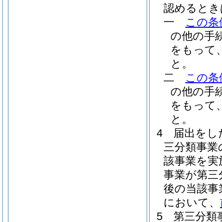
認めるとき
一
この条
の他の手
をもって
と。
二
この条
の他の手
をもって
と。
4
届出をし
三分類事業
該事業を実
事業が第三
後の当該事
において、
5
第三分類