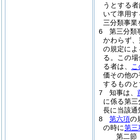
うとする者
いて準用す
三分類事業
6
第三分類
かわらず、
の規定によ
る。
この場
る者は、
こ
価その他の
するものと
7
知事は、
に係る第三
長に当該通
8
第六項
の
の時に
第三
第二節