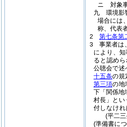
ニ
対象
九
環境影
場合には
称、代表
2
第七条第
3
事業者は
により、知
ると認めら
公聴会で述
十五条
の規
第三項
の地
下「関係地
村長」とい
付しなけれ
(平二
(準備書に