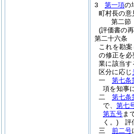
3
第一項
の
町村長の意
第二節
(評価書の
第二十六条
これを勘案
の修正を必
業に該当す
区分に応じ
一
第七条
項を知事
二
第七条
で、
第七
第五号
ま
く。)
評価
三
前二号