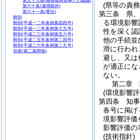
第五十九条
(隣接都県知事との協議)
(県等の責務
第六十条
(適用除外)
第六十一条
(委任)
第三条
県
附則
る環境影響
附則
(平成一二年条例第四四号)
附則
(平成一二年条例第七九号)
性を深く認
附則
(平成二三年条例第五六号)
他の手続並
附則
(平成二五年条例第二四号)
附則
(平成二六年条例第二九号)
滑に行われ
別表
(第二条関係)
避し、又は
が適正にな
ない。
第二章
(環境影響評
第四条
知
各号に掲げ
境影響評価
影響評価の
(技術指針)