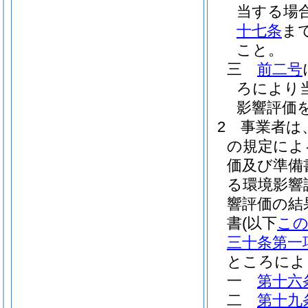
当する場
十七条
ま
こと。
三
前二号
ろにより
影響評価
2
事業者は
の規定によ
価及び準備
る環境影響
響評価の結
書
(以下
こ
三十条第一
ところによ
一
第十六
二
第十九