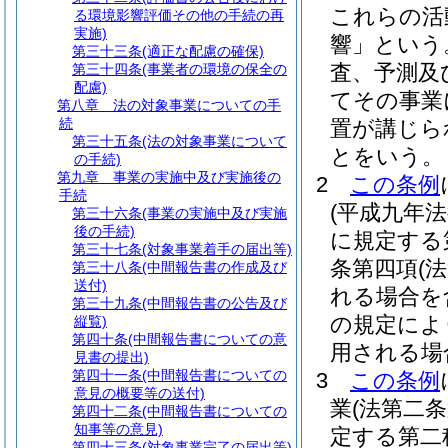
これらの活
る環境影響評価その他の手続の再
実施)
響」という
第三十三条
(適正な配慮の確保)
査、予測及
第三十四条
(事業者の環境の保全の
配慮)
てその事業
第八章
法の対象事業についての手
続
置が講じら
第三十五条
(法の対象事業について
とをいう。
の手続)
第九章
事業の実施中及び実施後の
2
この条例
手続
(平成九年
第三十六条
(事業の実施中及び実施
後の手続)
に規定する
第三十七条
(対象事業着手の届出等)
条第四項
(
第三十八条
(中間報告書の作成及び
送付)
れる場合を
第三十九条
(中間報告書の公告及び
の規定によ
縦覧)
第四十条
(中間報告書についての意
用される場
見書の提出)
第四十一条
(中間報告書についての
3
この条例
意見の概要等の送付)
業
(法第二
第四十二条
(中間報告書についての
知事等の意見)
定する第二
第四十三条
(対象事業完了の届出等)