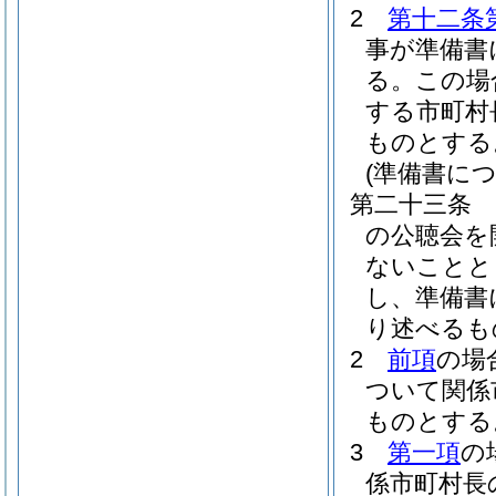
2
第十二条
事が準備書
る。
この場
する市町村
ものとする
(準備書に
第二十三条
の公聴会を
ないことと
し、準備書
り述べるも
2
前項
の場
ついて関係
ものとする
3
第一項
の
係市町村長