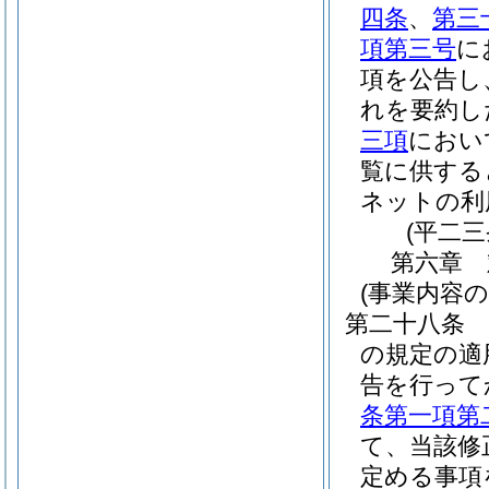
四条
、
第三
項第三号
に
項を公告し
れを要約し
三項
におい
覧に供する
ネットの利
(平二
第六章
(事業内容
第二十八条
の規定の適
告を行って
条第一項第
て、当該修
定める事項