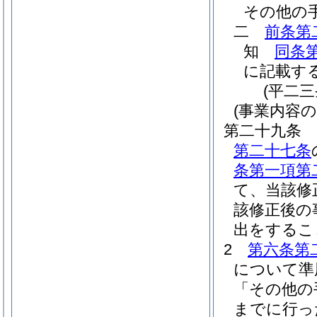
その他の
二
前条第
知
同条
に記載す
(平二
(事業内容
第二十九条
第二十七条
条第一項第
て、当該修
該修正後の
出をするこ
2
第六条第
について準
「その他の
までに行っ