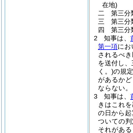
在地)
二
第三分
三
第三分
四
第三分
2
知事は、
第一項
にお
されるべき
を送付し、
く。)
の規
があるかど
ならない。
3
知事は、
きはこれを
の日から起
ついての判
それがある