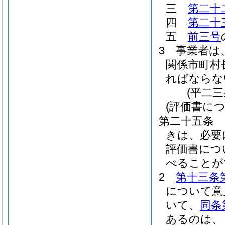
三
第二十
四
第二十
五
前三号
3
事業者は
関係市町村
ればならな
(平二
(評価書に
第二十五条
きは、必要
評価書につ
べることが
2
第十三条
について意
いて、
同条
あるのは、