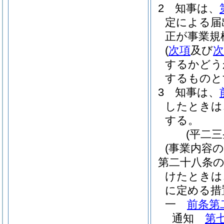
2
知事は、
定による届
正が事業規
(
次項
及び
次
するかどう
するものと
3
知事は、
したときは
する。
(平二
(事業内容
第二十八条
けたときは
に定める措
一
前条第
通知
第