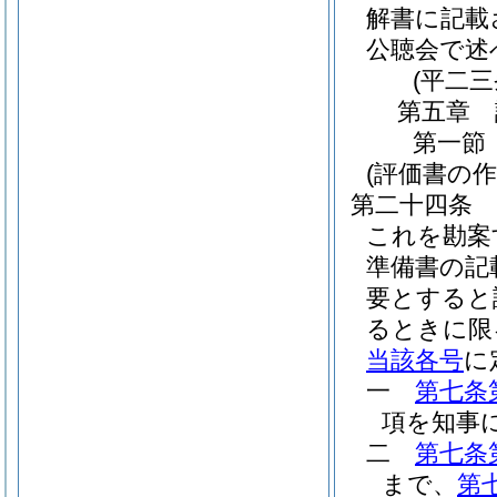
解書に記載
公聴会で述
(平二
第五章
第一節
(評価書の作
第二十四条
これを勘案
準備書の記
要とすると
るときに限
当該各号
に
一
第七条
項を知事
二
第七条
まで、
第