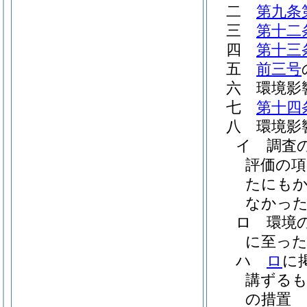
二
第九条
三
第十二
四
第十三
五
前三号
六
環境影
七
第十四
八
環境影
イ
調査
評価の
たにも
なかった
ロ
環境
に至った
ハ
ロ
に
講ずる
の措置