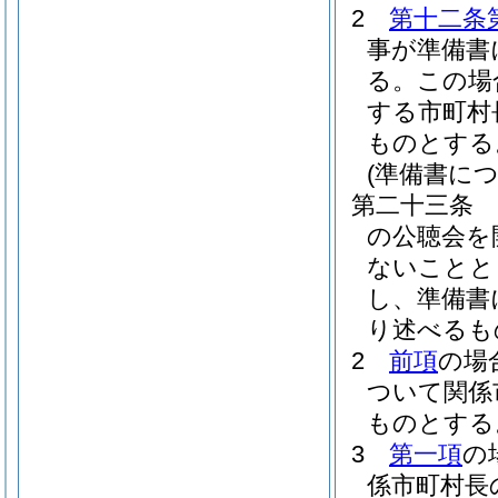
2
第十二条
事が準備書
る。
この場
する市町村
ものとする
(準備書に
第二十三条
の公聴会を
ないことと
し、準備書
り述べるも
2
前項
の場
ついて関係
ものとする
3
第一項
の
係市町村長