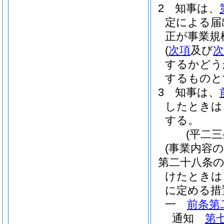
2
知事は、
定による届
正が事業規
(
次項
及び
次
するかどう
するものと
3
知事は、
したときは
する。
(平二
(事業内容
第二十八条
けたときは
に定める措
一
前条第
通知
第