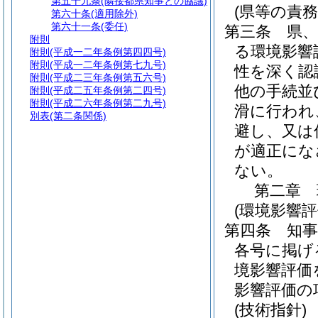
第五十九条
(隣接都県知事との協議)
(県等の責務
第六十条
(適用除外)
第六十一条
(委任)
第三条
県
附則
る環境影響
附則
(平成一二年条例第四四号)
附則
(平成一二年条例第七九号)
性を深く認
附則
(平成二三年条例第五六号)
他の手続並
附則
(平成二五年条例第二四号)
附則
(平成二六年条例第二九号)
滑に行われ
別表
(第二条関係)
避し、又は
が適正にな
ない。
第二章
(環境影響評
第四条
知
各号に掲げ
境影響評価
影響評価の
(技術指針)