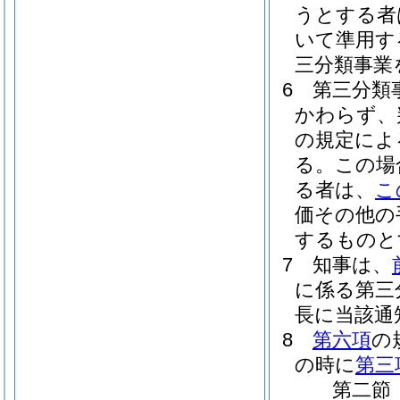
うとする者
いて準用す
三分類事業
6
第三分類
かわらず、
の規定によ
る。
この場
る者は、
こ
価その他の
するものと
7
知事は、
に係る第三
長に当該通
8
第六項
の
の時に
第三
第二節