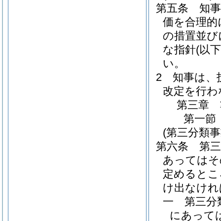
第五条
知
価を合理的
の措置並び
な指針
(以
い。
2
知事は、
改定を行わ
第三章
第一節
(第三分類
第六条
第
あってはそ
定めるとこ
け出なけれ
一
第三分
にあって