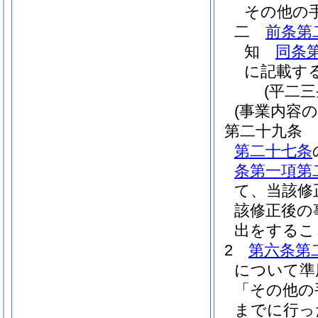
その他の
二
前条第
知
同条
に記載す
(平二
(事業内容
第二十九条
第二十七条
条第一項第
て、当該修
該修正後の
出をするこ
2
第六条第
について準
「その他の
までに行っ