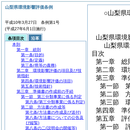
山梨県環境影響評価条例
○山梨県
平成10年3月27日 条例第1号
(平成27年6月1日施行)
山梨県環境
条項目次
沿革
山梨県環
本則
第一章
総則
目次
第一条
(目的)
第二条
(定義)
第一章
総
第三条
(県等の責務)
第二章
環
第二章
環境影響評価の項目及び技
術指針
第三章
準
第四条
(環境影響評価の項目)
第一節
第五条
(技術指針)
第三章
準備書の作成前の手続
第二節
第一節
第三分類事業に係る判定
第三節
第六条
(第三分類事業に係る判定)
第二節
方法書の作成等
第四章
準
第七条
(方法書の作成及び送付)
第五章
評
第八条
(方法書についての公告及
び縦覧)
第一節
第八条の二
(説明会の開催等)