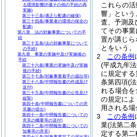
これらの活
る環境影響評価その他の手続の再
実施)
響」という
第三十三条
(適正な配慮の確保)
査、予測及
第三十四条
(事業者の環境の保全の
配慮)
てその事業
第八章
法の対象事業についての手
続
置が講じら
第三十五条
(法の対象事業について
とをいう。
の手続)
第九章
事業の実施中及び実施後の
2
この条例
手続
(平成九年
第三十六条
(事業の実施中及び実施
後の手続)
に規定する
第三十七条
(対象事業着手の届出等)
条第四項
(
第三十八条
(中間報告書の作成及び
送付)
れる場合を
第三十九条
(中間報告書の公告及び
の規定によ
縦覧)
第四十条
(中間報告書についての意
用される場
見書の提出)
第四十一条
(中間報告書についての
3
この条例
意見の概要等の送付)
業
(法第二
第四十二条
(中間報告書についての
知事等の意見)
定する第二
第四十三条
(対象事業完了の届出等)