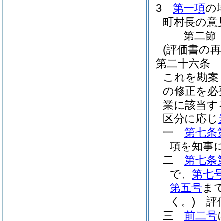
3
第一項
の
町村長の意
第二節
(評価書の
第二十六条
これを勘案
の修正を必
業に該当す
区分に応じ
一
第七条
項を知事
二
第七条
で、
第七
第五号
ま
く。)
評価
三
前二号