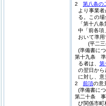
2
第八条の
より事業者
る。
この場
「第十八条
中「前各項
おいて準用
(平二
(準備書に
第十九条
る者は、
第
の翌日から
に対し、意
2
前項
の意
(準備書に
第二十条
び関係市町