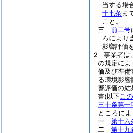
当する場
十七条
ま
こと。
三
前二号
ろにより
影響評価
2
事業者は
の規定によ
価及び準備
る環境影響
響評価の結
書
(以下
こ
三十条第一
ところによ
一
第十六
二
第十九