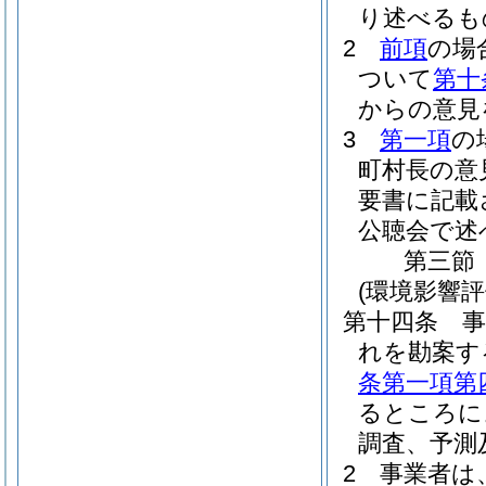
り述べるも
2
前項
の場
ついて
第十
からの意見
3
第一項
の
町村長の意
要書に記載
公聴会で述
第三節
(環境影響
第十四条
れを勘案す
条第一項第
るところに
調査、予測
2
事業者は