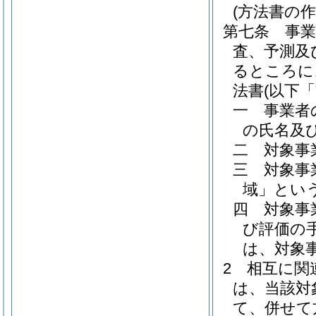
(方法書の作
第七条
事
査、予測及
るところに
法書
(以下
一
事業者
の氏名及
二
対象事
三
対象事
域」という
四
対象事
び評価の
は、対象
2
相互に関
は、当該対
て、併せて