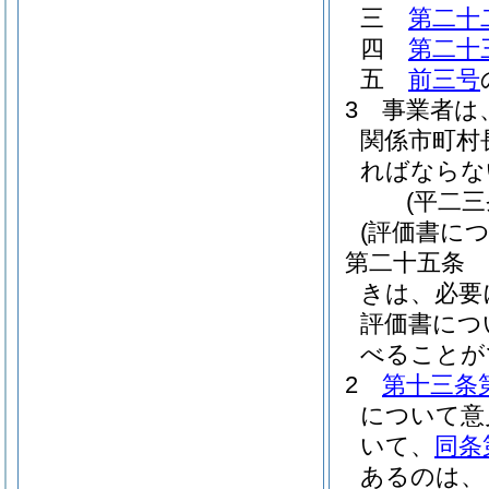
三
第二十
四
第二十
五
前三号
3
事業者は
関係市町村
ればならな
(平二
(評価書に
第二十五条
きは、必要
評価書につ
べることが
2
第十三条
について意
いて、
同条
あるのは、