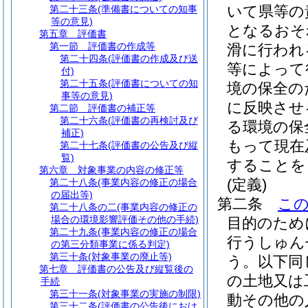
いて県等の
第二十三条
(準備書についての知事
等の意見)
となるおそ
第五章
評価書
第一節
評価書の作成等
滑に行われ
第二十四条
(評価書の作成及び送
等によって
付)
第二十五条
(評価書についての知
境の保全の
事等の意見)
に反映させ
第二節
評価書の補正等
第二十六条
(評価書の再検討及び
る環境の保
補正)
もって現在
第二十七条
(評価書の公告及び縦
覧)
することを
第六章
対象事業の内容の修正等
(定義)
第二十八条
(事業内容の修正の場合
の届出等)
第二条
こ
第二十八条の二
(事業内容の修正の
場合の環境影響評価その他の手続)
目的のため
第二十九条
(事業内容の修正の場合
行うしゅん
の第三分類事業に係る判定)
第三十条
(対象事業の廃止等)
う。以下同
第七章
評価書の公告及び縦覧後の
の土地又は
手続
第三十一条
(対象事業の実施の制限)
動その他の
第三十二条
(評価書の公告後におけ