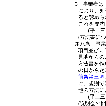
3
事業者は
により、知
ると認めら
これを要約
(平二
(方法書に
第八条
事
項目並びに
見地からの
方法書を作
の日から起
前条第三項
に、規則で
他の方法に
(平二
(説明会の開