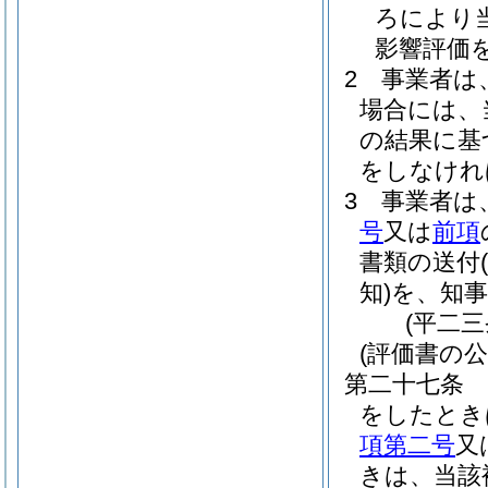
ろにより
影響評価
2
事業者は
場合には、
の結果に基
をしなけれ
3
事業者は
号
又は
前項
書類の送付
知)
を、知
(平二
(評価書の公
第二十七条
をしたとき
項第二号
又
きは、当該