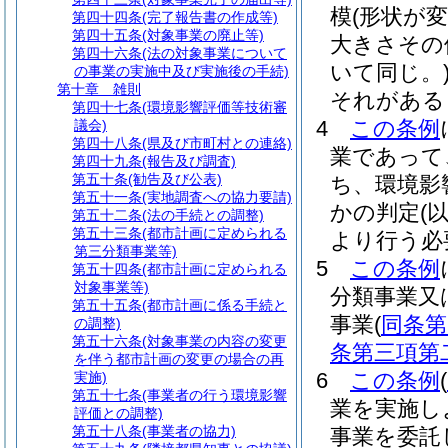
模
(形状が
第四十四条
(完了報告書の作成等)
第四十五条
(対象事業の廃止等)
大きさその
第四十六条
(法の対象事業について
いて同じ。
の事業の実施中及び実施後の手続)
第十章
雑則
それがある
第四十七条
(環境影響評価等技術審
4
この条例
議会)
第四十八条
(県及び市町村との連絡)
業であって
第四十九条
(報告及び調査)
第五十条
(勧告及び公表)
ち、環境影
第五十一条
(実地調査への協力要請)
かの判定
(
第五十二条
(法の手続との調整)
第五十三条
(都市計画に定められる
より行う必
第三分類事業等)
5
この条例
第五十四条
(都市計画に定められる
対象事業等)
分類事業又
第五十五条
(都市計画に係る手続と
事業
(
同条第
の調整)
第五十六条
(対象事業の内容の変更
条第三項第
を伴う都市計画の変更の場合の再
6
この条例
(
実施)
第五十七条
(事業者の行う環境影響
業を実施し
評価との調整)
第五十八条
(事業者の協力)
事業を委託