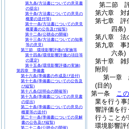
第九条
(方法書についての意見書
第二節
の提出)
第六章
対
第十条
(方法書についての意見の
概要の送付等)
第七章
評
第十一条
(方法書についての意見
四条)
概要書の公告及び縦覧)
第十二条
(公聴会の開催)
第八章
法
第十三条
(方法書についての知事
第九章
事
等の意見)
第三節
環境影響評価の実施等
六条)
第十四条
(環境影響評価の項目等
第十章
雑
の選定)
第十五条
(環境影響評価の実施)
附則
第四章
準備書
第十六条
(準備書の作成及び送付)
第一章
第十七条
(準備書についての公告及
(目的)
び縦覧)
第十八条
(説明会の開催等)
第一条
こ
第十九条
(準備書についての意見書
業を行う事
の提出)
第二十条
(準備書についての意見の
響評価を行
概要等の送付)
行うことが
第二十一条
(準備書についての見解
書の公告及び縦覧)
環境影響評
第二十二条
(公聴会の開催)