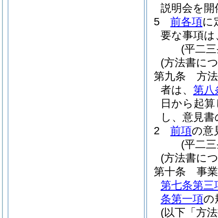
説明会を開
5
前各項
に
要な事項は
(平二
(方法書に
第九条
方
者は、
第八
日から起算
し、意見書
2
前項
の意
(平二
(方法書に
第十条
事
第七条第三
条第一項
の
(以下「方