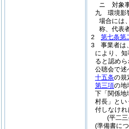
ニ
対象
九
環境影
場合には
称、代表
2
第七条第
3
事業者は
により、知
ると認めら
公聴会で述
十五条
の規
第三項
の地
下「関係地
村長」とい
付しなけれ
(平二
(準備書に