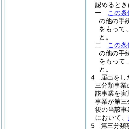
認めるとき
一
この条
の他の手
をもって
と。
二
この条
の他の手
をもって
と。
4
届出をし
三分類事業
該事業を実
事業が第三
後の当該事
において、
5
第三分類