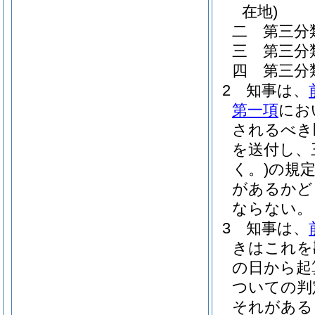
在地)
二
第三分
三
第三分
四
第三分
2
知事は、
第一項
にお
されるべき
を送付し、
く。)
の規
があるかど
ならない。
3
知事は、
きはこれを
の日から起
ついての判
それがある