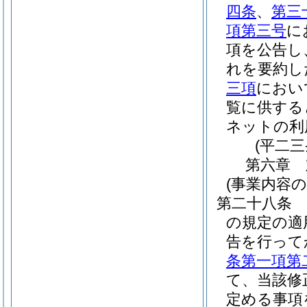
四条
、
第三
項第三号
に
項を公告し
れを要約し
三項
におい
覧に供する
ネットの利
(平二
第六章
(事業内容
第二十八条
の規定の適
告を行って
条第一項第
て、当該修
定める事項