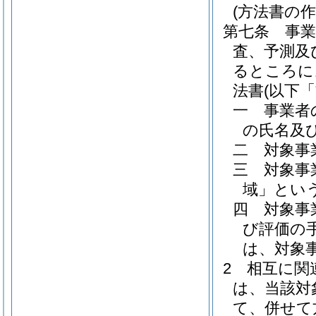
(方法書の作
第七条
事
査、予測及
るところに
法書
(以下
一
事業者
の氏名及
二
対象事
三
対象事
域」という
四
対象事
び評価の
は、対象
2
相互に関
は、当該対
て、併せて