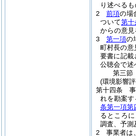
り述べるも
2
前項
の場
ついて
第十
からの意見
3
第一項
の
町村長の意
要書に記載
公聴会で述
第三節
(環境影響
第十四条
れを勘案す
条第一項第
るところに
調査、予測
2
事業者は