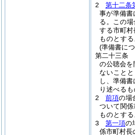
2
第十二条
事が準備書
る。
この場
する市町村
ものとする
(準備書に
第二十三条
の公聴会を
ないことと
し、準備書
り述べるも
2
前項
の場
ついて関係
ものとする
3
第一項
の
係市町村長