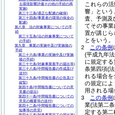
これらの活
る環境影響評価その他の手続の再
実施)
響」という
第三十三条
(適正な配慮の確保)
査、予測及
第三十四条
(事業者の環境の保全の
配慮)
てその事業
第八章
法の対象事業についての手
続
置が講じら
第三十五条
(法の対象事業について
とをいう。
の手続)
第九章
事業の実施中及び実施後の
2
この条例
手続
(平成九年
第三十六条
(事業の実施中及び実施
後の手続)
に規定する
第三十七条
(対象事業着手の届出等)
条第四項
(
第三十八条
(中間報告書の作成及び
送付)
れる場合を
第三十九条
(中間報告書の公告及び
の規定によ
縦覧)
第四十条
(中間報告書についての意
用される場
見書の提出)
第四十一条
(中間報告書についての
3
この条例
意見の概要等の送付)
業
(法第二
第四十二条
(中間報告書についての
知事等の意見)
定する第二
第四十三条
(対象事業完了の届出等)