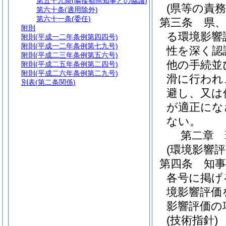
第五十九条
(隣接都県知事との協議)
(県等の責務
第六十条
(適用除外)
第六十一条
(委任)
第三条
県
附則
る環境影響
附則
(平成一二年条例第四四号)
附則
(平成一二年条例第七九号)
性を深く認
附則
(平成二三年条例第五六号)
他の手続並
附則
(平成二五年条例第二四号)
附則
(平成二六年条例第二九号)
滑に行われ
別表
(第二条関係)
避し、又は
が適正にな
ない。
第二章
(環境影響評
第四条
知
各号に掲げ
境影響評価
影響評価の
(技術指針)