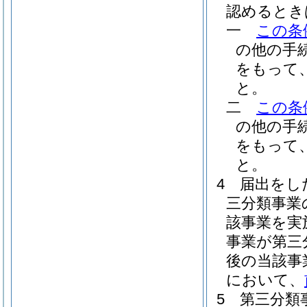
認めるとき
一
この条
の他の手
をもって
と。
二
この条
の他の手
をもって
と。
4
届出をし
三分類事業
該事業を実
事業が第三
後の当該事
において、
5
第三分類