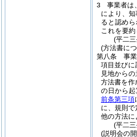
3
事業者は
により、知
ると認めら
これを要約
(平二
(方法書に
第八条
事
項目並びに
見地からの
方法書を作
の日から起
前条第三項
に、規則で
他の方法に
(平二
(説明会の開