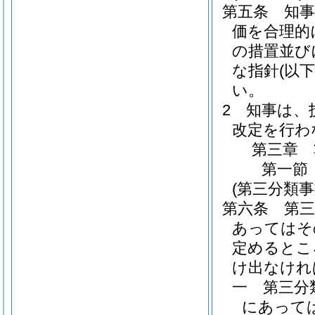
第五条
知
価を合理的
の措置並び
な指針
(以
い。
2
知事は、
改定を行わ
第三章
第一節
(第三分類
第六条
第
あってはそ
定めるとこ
け出なけれ
一
第三分
にあって