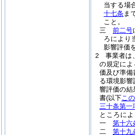
当する場
十七条
ま
こと。
三
前二号
ろにより
影響評価
2
事業者は
の規定によ
価及び準備
る環境影響
響評価の結
書
(以下
こ
三十条第一
ところによ
一
第十六
二
第十九