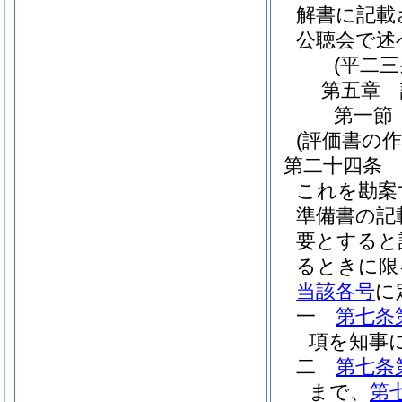
解書に記載
公聴会で述
(平二
第五章
第一節
(評価書の作
第二十四条
これを勘案
準備書の記
要とすると
るときに限
当該各号
に
一
第七条
項を知事
二
第七条
まで、
第