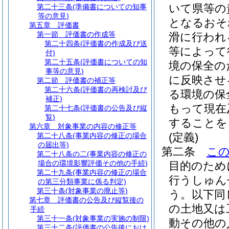
いて県等の
第二十三条
(準備書についての知事
等の意見)
となるおそ
第五章
評価書
第一節
評価書の作成等
滑に行われ
第二十四条
(評価書の作成及び送
等によって
付)
第二十五条
(評価書についての知
境の保全の
事等の意見)
に反映させ
第二節
評価書の補正等
第二十六条
(評価書の再検討及び
る環境の保
補正)
もって現在
第二十七条
(評価書の公告及び縦
覧)
することを
第六章
対象事業の内容の修正等
(定義)
第二十八条
(事業内容の修正の場合
の届出等)
第二条
こ
第二十八条の二
(事業内容の修正の
場合の環境影響評価その他の手続)
目的のため
第二十九条
(事業内容の修正の場合
行うしゅん
の第三分類事業に係る判定)
第三十条
(対象事業の廃止等)
う。以下同
第七章
評価書の公告及び縦覧後の
の土地又は
手続
第三十一条
(対象事業の実施の制限)
動その他の
第三十二条
(評価書の公告後におけ