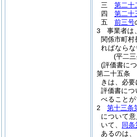
三
第二十
四
第二十
五
前三号
3
事業者は
関係市町村
ればならな
(平二
(評価書に
第二十五条
きは、必要
評価書につ
べることが
2
第十三条
について意
いて、
同条
あるのは、