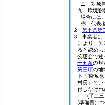
ニ
対象
九
環境影
場合には
称、代表
2
第七条第
3
事業者は
により、知
ると認めら
公聴会で述
十五条
の規
第三項
の地
下「関係地
村長」とい
付しなけれ
(平二
(準備書に