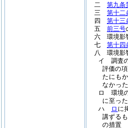
二
第九条
三
第十二
四
第十三
五
前三号
六
環境影
七
第十四
八
環境影
イ
調査
評価の
たにも
なかった
ロ
環境
に至った
ハ
ロ
に
講ずる
の措置