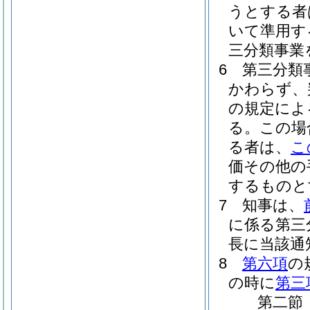
うとする者
いて準用す
三分類事業
6
第三分類
かわらず、
の規定によ
る。
この場
る者は、
こ
価その他の
するものと
7
知事は、
に係る第三
長に当該通
8
第六項
の
の時に
第三
第二節