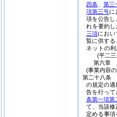
四条
、
第三
項第三号
に
項を公告し
れを要約し
三項
におい
覧に供する
ネットの利
(平二
第六章
(事業内容
第二十八条
の規定の適
告を行って
条第一項第
て、当該修
定める事項