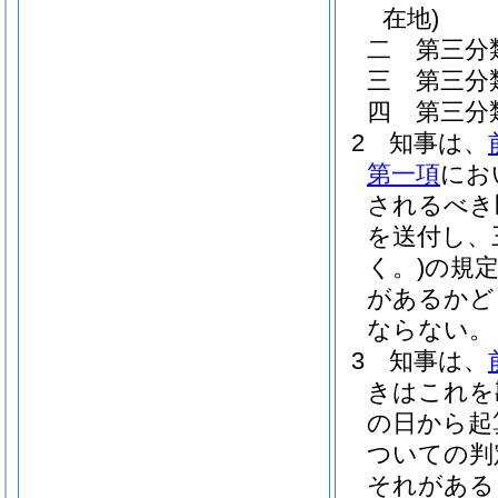
在地)
二
第三分
三
第三分
四
第三分
2
知事は、
第一項
にお
されるべき
を送付し、
く。)
の規
があるかど
ならない。
3
知事は、
きはこれを
の日から起
ついての判
それがある