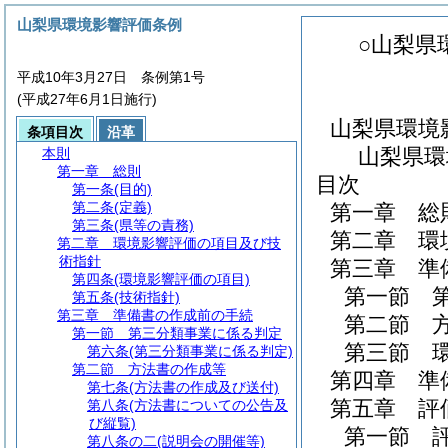
山梨県環境影響評価条例
○山梨県
平成10年3月27日 条例第1号
(平成27年6月1日施行)
山梨県環境
条項目次
沿革
山梨県環
本則
第一章
総則
目次
第一条
(目的)
第二条
(定義)
第一章
総
第三条
(県等の責務)
第二章
環
第二章
環境影響評価の項目及び技
術指針
第三章
準
第四条
(環境影響評価の項目)
第一節
第五条
(技術指針)
第三章
準備書の作成前の手続
第二節
第一節
第三分類事業に係る判定
第三節
第六条
(第三分類事業に係る判定)
第二節
方法書の作成等
第四章
準
第七条
(方法書の作成及び送付)
第五章
評
第八条
(方法書についての公告及
び縦覧)
第一節
第八条の二
(説明会の開催等)