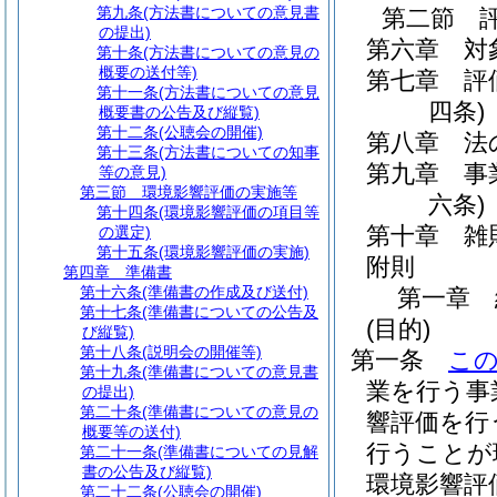
第九条
(方法書についての意見書
第二節
の提出)
第六章
対
第十条
(方法書についての意見の
概要の送付等)
第七章
評
第十一条
(方法書についての意見
四条)
概要書の公告及び縦覧)
第十二条
(公聴会の開催)
第八章
法
第十三条
(方法書についての知事
第九章
事
等の意見)
第三節
環境影響評価の実施等
六条)
第十四条
(環境影響評価の項目等
第十章
雑
の選定)
第十五条
(環境影響評価の実施)
附則
第四章
準備書
第十六条
(準備書の作成及び送付)
第一章
第十七条
(準備書についての公告及
(目的)
び縦覧)
第十八条
(説明会の開催等)
第一条
こ
第十九条
(準備書についての意見書
業を行う事
の提出)
第二十条
(準備書についての意見の
響評価を行
概要等の送付)
行うことが
第二十一条
(準備書についての見解
書の公告及び縦覧)
環境影響評
第二十二条
(公聴会の開催)