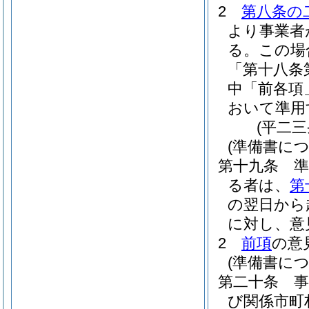
2
第八条の
より事業者
る。
この場
「第十八条
中「前各項
おいて準用
(平二
(準備書に
第十九条
る者は、
第
の翌日から
に対し、意
2
前項
の意
(準備書に
第二十条
び関係市町