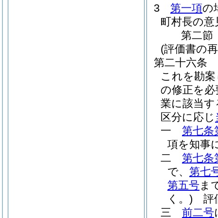
3
第一項
の
町村長の意
第二節
(評価書の
第二十六条
これを勘案
の修正を必
業に該当す
区分に応じ
一
第七条
項を知事
二
第七条
で、
第七
第五号
ま
く。)
評価
三
前二号