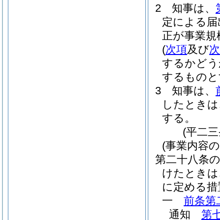
2
知事は、
定による届
正が事業規
(
次項
及び
次
するかどう
するものと
3
知事は、
したときは
する。
(平二
(事業内容
第二十八条
けたときは
に定める措
一
前条第
通知
第