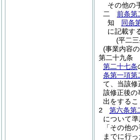
その他の
二
前条第
知
同条
に記載す
(平二
(事業内容
第二十九条
第二十七条
条第一項第
て、当該修
該修正後の
出をするこ
2
第六条第
について準
「その他の
までに行っ