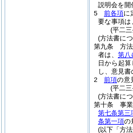
説明会を開
5
前各項
に
要な事項は
(平二
(方法書に
第九条
方
者は、
第八
日から起算
し、意見書
2
前項
の意
(平二
(方法書に
第十条
事
第七条第三
条第一項
の
(以下「方