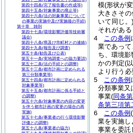
模
(形状が
第四十四条
(完了報告書の作成等)
第四十五条
(対象事業の廃止等)
大きさその
第四十六条
(法の対象事業について
いて同じ。
の事業の実施中及び実施後の手続)
第十章
雑則
それがある
第四十七条
(環境影響評価等技術審
4
この条例
議会)
第四十八条
(県及び市町村との連絡)
業であって
第四十九条
(報告及び調査)
第五十条
(勧告及び公表)
ち、環境影
第五十一条
(実地調査への協力要請)
かの判定
(
第五十二条
(法の手続との調整)
第五十三条
(都市計画に定められる
より行う必
第三分類事業等)
5
この条例
第五十四条
(都市計画に定められる
対象事業等)
分類事業又
第五十五条
(都市計画に係る手続と
事業
(
同条第
の調整)
第五十六条
(対象事業の内容の変更
条第三項第
を伴う都市計画の変更の場合の再
6
この条例
(
実施)
第五十七条
(事業者の行う環境影響
業を実施し
評価との調整)
第五十八条
(事業者の協力)
事業を委託