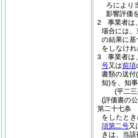
ろにより
影響評価
2
事業者は
場合には、
の結果に基
をしなけれ
3
事業者は
号
又は
前項
書類の送付
知)
を、知
(平二
(評価書の公
第二十七条
をしたとき
項第二号
又
きは、当該